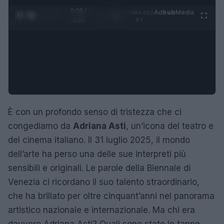
0:29 /
Ad
hub
Media
POWERED
1
/
4
3:16
BY
È con un profondo senso di tristezza che ci
congediamo da
Adriana Asti
, un’icona del teatro e
del cinema italiano. Il 31 luglio 2025, il mondo
dell’arte ha perso una delle sue interpreti più
sensibili e originali. Le parole della Biennale di
Venezia ci ricordano il suo talento straordinario,
che ha brillato per oltre cinquant’anni nel panorama
artistico nazionale e internazionale. Ma chi era
davvero Adriana Asti? Quali sono state le tappe