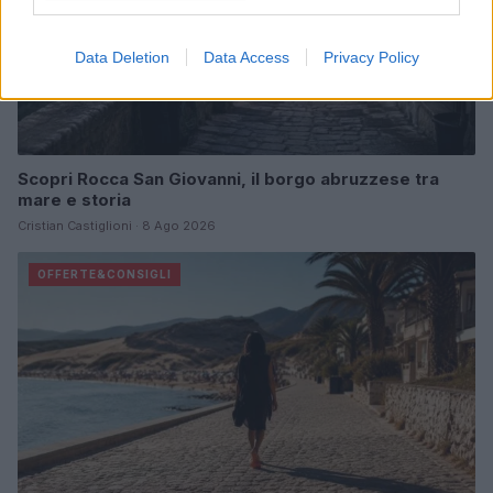
Data Deletion
Data Access
Privacy Policy
Scopri Rocca San Giovanni, il borgo abruzzese tra
mare e storia
Cristian Castiglioni · 8 Ago 2026
OFFERTE&CONSIGLI