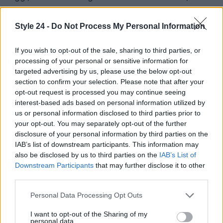
ricordiamo non solo la sua carriera brillante, ma
anche l’impatto che ha avuto su tutti noi. La sua
Style 24 -
Do Not Process My Personal Information
abilità di toccare il cuore del pubblico e di
If you wish to opt-out of the sale, sharing to third parties, or
interpretare la vita in tutte le sue sfaccettature
processing of your personal or sensitive information for
rimarrà per sempre nel nostro ricordo. Grazie,
targeted advertising by us, please use the below opt-out
Adriana, per tutto ciò che hai dato al mondo
section to confirm your selection. Please note that after your
opt-out request is processed you may continue seeing
dell’arte.
interest-based ads based on personal information utilized by
us or personal information disclosed to third parties prior to
your opt-out. You may separately opt-out of the further
disclosure of your personal information by third parties on the
AUTORE
IAB’s list of downstream participants. This information may
Staff
also be disclosed by us to third parties on the
IAB’s List of
Downstream Participants
that may further disclose it to other
third parties.
Please note that this website/app uses one or more Google
Personal Data Processing Opt Outs
services and may gather and store information including but
not limited to your visit or usage behaviour. You may click to
I want to opt-out of the Sharing of my
personal data.