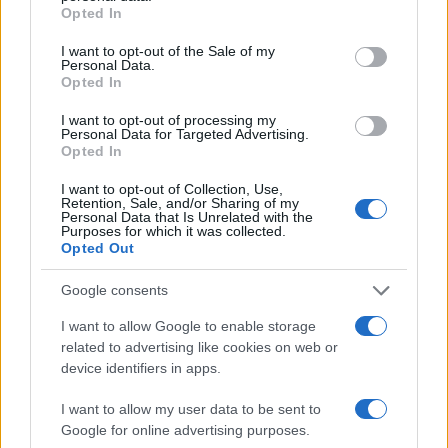
grant or deny consent to Google and its third-party tags to
Opted In
use your data for below specified purposes in below Google
consent section.
I want to opt-out of the Sale of my
Personal Data.
Opted In
I want to opt-out of processing my
Personal Data for Targeted Advertising.
Opted In
I want to opt-out of Collection, Use,
Retention, Sale, and/or Sharing of my
Personal Data that Is Unrelated with the
Purposes for which it was collected.
Opted Out
Google consents
I want to allow Google to enable storage
related to advertising like cookies on web or
Continua a leggere
device identifiers in apps.
I want to allow my user data to be sent to
LIFESTYLE
Google for online advertising purposes.