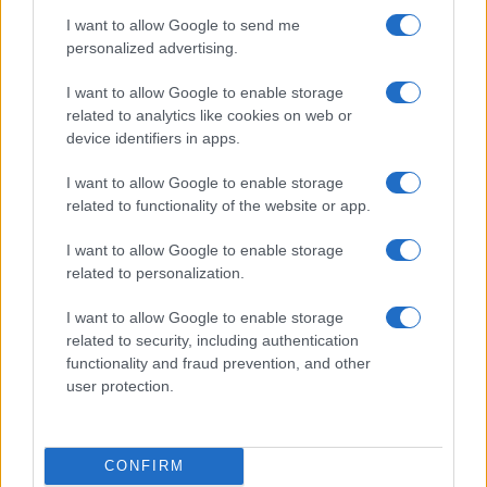
I want to allow Google to send me
personalized advertising.
I want to allow Google to enable storage
related to analytics like cookies on web or
device identifiers in apps.
I want to allow Google to enable storage
related to functionality of the website or app.
I want to allow Google to enable storage
Copenhagen Fashion Week SS27: le novità che stanno
related to personalization.
rivoluzionando la moda
Cristian Castiglioni · 8 Ago 2026
I want to allow Google to enable storage
related to security, including authentication
functionality and fraud prevention, and other
LIFESTYLE
user protection.
CONFIRM