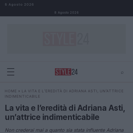
Salta al contenuto
8 Agosto 2026
8 Agosto 2026
⌕
×
⌕
HOME
»
LA VITA E L’EREDITÀ DI ADRIANA ASTI, UN’ATTRICE
Cerca
INDIMENTICABILE
La vita e l’eredità di Adriana Asti,
un’attrice indimenticabile
Non crederai mai a quanto sia stata influente Adriana