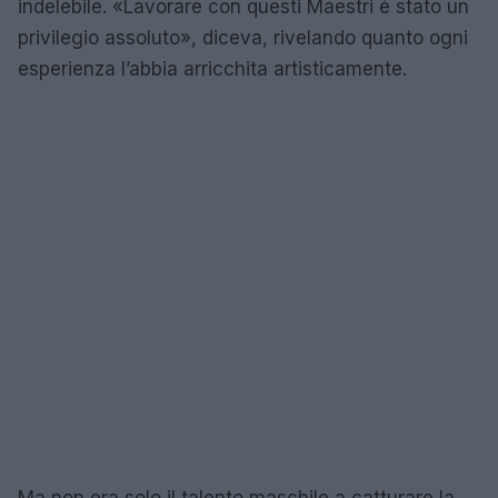
indelebile. «Lavorare con questi Maestri è stato un
privilegio assoluto», diceva, rivelando quanto ogni
esperienza l’abbia arricchita artisticamente.
Ma non era solo il talento maschile a catturare la