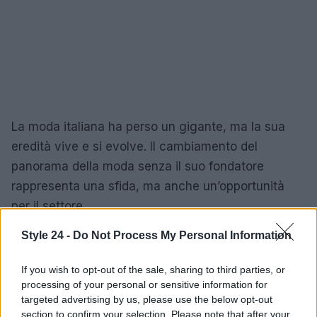
La moda italiana ha perso un gigante, ma la sua
eredità vive e si evolve. Il cambiamento del
panorama della moda senza il suo fondatore
rappresenta una sfida, ma anche un’opportunità
per il settore.
Style 24 -
Do Not Process My Personal Information
AUTORE
If you wish to opt-out of the sale, sharing to third parties, or
Staff
processing of your personal or sensitive information for
targeted advertising by us, please use the below opt-out
section to confirm your selection. Please note that after your