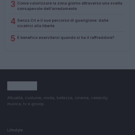
3
Come valorizzare la zona giorno attraverso una scelta
consapevole dell’arredamento
4
Senza Cri e il suo percorso di guarigione: dalle
cicatrici alla libertà
5
È benefico esercitarsi quando si ha il raffreddore?
Attualità, costume, moda, bellezza, cinema, celebrity,
musica, tv e gossip.
SEZIONI
Lifestyle