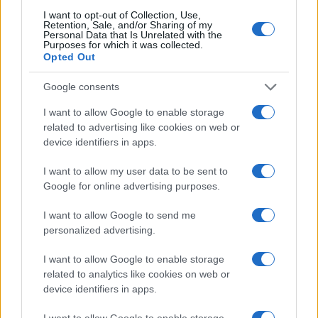
Continua a leggere
I want to opt-out of Collection, Use,
Retention, Sale, and/or Sharing of my
Personal Data that Is Unrelated with the
Purposes for which it was collected.
LIFESTYLE
Opted Out
Google consents
I want to allow Google to enable storage
related to advertising like cookies on web or
device identifiers in apps.
I want to allow my user data to be sent to
Google for online advertising purposes.
I want to allow Google to send me
personalized advertising.
Sri Lanka: itinerari tra spiritualità, architettura e
I want to allow Google to enable storage
spiagge paradisiache
related to analytics like cookies on web or
Matteo Pellegrino · 8 Ago 2026
device identifiers in apps.
ALIMENTAZIONE
I want to allow Google to enable storage