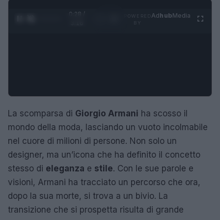
0:29 /
Ad
hub
Media
POWERED
1
/
4
3:16
BY
La scomparsa di
Giorgio Armani
ha scosso il
mondo della moda, lasciando un vuoto incolmabile
nel cuore di milioni di persone. Non solo un
designer, ma un’icona che ha definito il concetto
stesso di
eleganza
e
stile
. Con le sue parole e
visioni, Armani ha tracciato un percorso che ora,
dopo la sua morte, si trova a un bivio. La
transizione che si prospetta risulta di grande