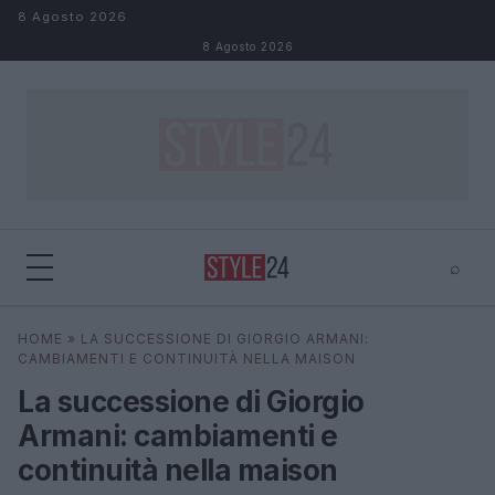
Salta al contenuto
8 Agosto 2026
8 Agosto 2026
⌕
×
⌕
HOME
»
LA SUCCESSIONE DI GIORGIO ARMANI:
Cerca
CAMBIAMENTI E CONTINUITÀ NELLA MAISON
La successione di Giorgio
Armani: cambiamenti e
continuità nella maison