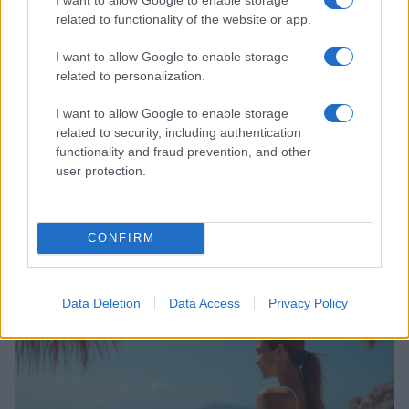
related to functionality of the website or app.
I want to allow Google to enable storage
related to personalization.
I want to allow Google to enable storage
related to security, including authentication
functionality and fraud prevention, and other
user protection.
CONFIRM
Ricette di mare estive: primi piatti veloci e ricchi di
sapore
Camilla Fiore · 8 Ago 2026
Data Deletion
Data Access
Privacy Policy
PEOPLE