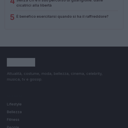
4
cicatrici alla libertà
5
È benefico esercitarsi quando si ha il raffreddore?
Attualità, costume, moda, bellezza, cinema, celebrity,
musica, tv e gossip.
SEZIONI
Lifestyle
Bellezza
Fitness
People