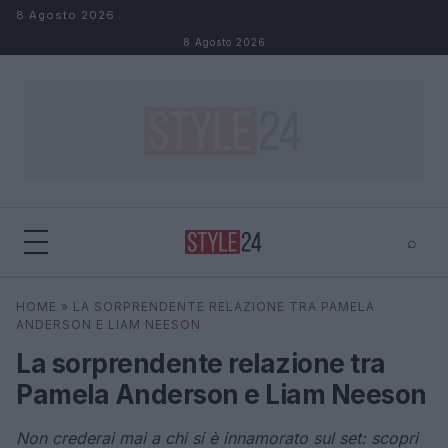
Salta al contenuto
8 Agosto 2026
8 Agosto 2026
⌕
×
⌕
HOME
»
LA SORPRENDENTE RELAZIONE TRA PAMELA
Cerca
ANDERSON E LIAM NEESON
La sorprendente relazione tra
Pamela Anderson e Liam Neeson
Non crederai mai a chi si è innamorato sul set: scopri