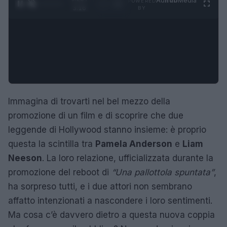
Ad
hub
Media
POWERED
1
/
4
3:16
BY
Immagina di trovarti nel bel mezzo della
promozione di un film e di scoprire che due
leggende di Hollywood stanno insieme: è proprio
questa la scintilla tra
Pamela Anderson
e
Liam
Neeson
. La loro relazione, ufficializzata durante la
promozione del reboot di
“Una pallottola spuntata”
,
ha sorpreso tutti, e i due attori non sembrano
affatto intenzionati a nascondere i loro sentimenti.
Ma cosa c’è davvero dietro a questa nuova coppia