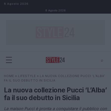
Salta al contenuto
8 Agosto 2026
8 Agosto 2026
⌕
×
⌕
HOME
»
LIFESTYLE
»
LA NUOVA COLLEZIONE PUCCI ‘L’ALBA’
Cerca
FA IL SUO DEBUTTO IN SICILIA
La nuova collezione Pucci ‘L’Alba’
fa il suo debutto in Sicilia
La maison Pucci è pronta a conquistare il pubblico con