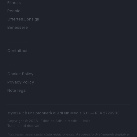
Fitness
People
Offerte&Consigli
Benessere
MAGAZINE
Contattaci
LEGALE
Cookie Policy
Privacy Policy
Note legali
style24.it è una proprietà di AdHub Media S.r.l. — REA 2729933
Copyright © 2026 · Edito da AdHub Media — Italia
Tutti i diritti riservati
I contenuti sono curati dalla redazione con il supporto di strumenti digitali e