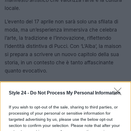
locale.
L’evento del 17 aprile non sarà solo una sfilata di
moda, ma un’esperienza immersiva che celebra
l’arte, la tradizione e l’innovazione, riflettendo
l’identità distintiva di Pucci. Con ‘L’Alba’, la maison
si prepara a scrivere un nuovo capitolo della sua
storia, in un contesto che è tanto affascinante
quanto evocativo.
Style 24 -
Do Not Process My Personal Information
AUTORE
Staff
If you wish to opt-out of the sale, sharing to third parties, or
processing of your personal or sensitive information for
targeted advertising by us, please use the below opt-out
section to confirm your selection. Please note that after your