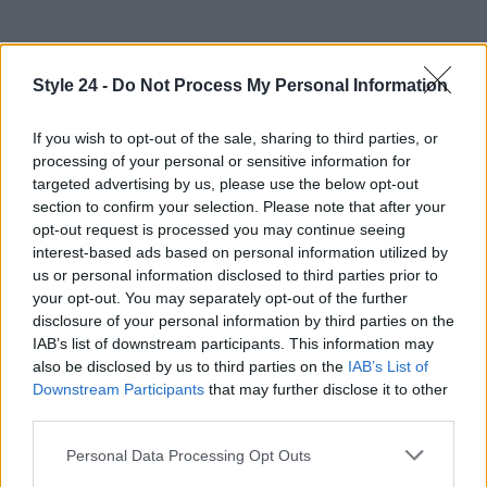
Style 24 -
Do Not Process My Personal Information
In conclusione, Vanessa Kirby non è solo un’attrice,
If you wish to opt-out of the sale, sharing to third parties, or
ma una vera e propria pioniera del maternity style.
processing of your personal or sensitive information for
La sua abilità di fondere moda e maternità in un
targeted advertising by us, please use the below opt-out
messaggio di empowerment è ciò che la rende
section to confirm your selection. Please note that after your
opt-out request is processed you may continue seeing
un’icona moderna. Non perderti i suoi look
interest-based ads based on personal information utilized by
imperdibili mentre continua a stupire il mondo! 🔥✨
us or personal information disclosed to third parties prior to
your opt-out. You may separately opt-out of the further
disclosure of your personal information by third parties on the
IAB’s list of downstream participants. This information may
AUTORE
also be disclosed by us to third parties on the
IAB’s List of
Staff
Downstream Participants
that may further disclose it to other
third parties.
Please note that this website/app uses one or more Google
Personal Data Processing Opt Outs
services and may gather and store information including but