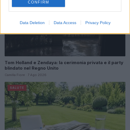
CONFIRM
Data Deletion
Data Access
Privacy Policy
Tom Holland e Zendaya: la cerimonia privata e il party
blindato nel Regno Unito
Camilla Fiore · 7 Ago 2026
SALUTE