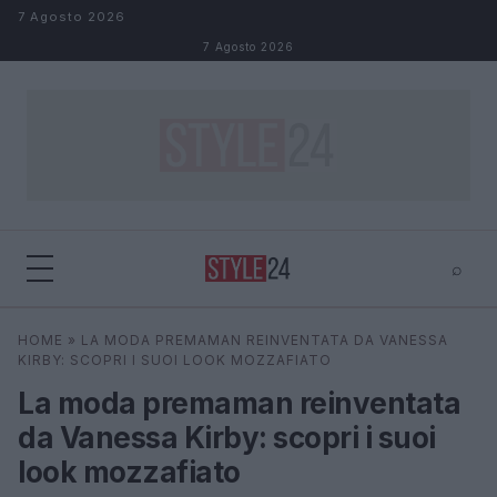
Salta al contenuto
7 Agosto 2026
7 Agosto 2026
⌕
×
⌕
HOME
»
LA MODA PREMAMAN REINVENTATA DA VANESSA
Cerca
KIRBY: SCOPRI I SUOI LOOK MOZZAFIATO
La moda premaman reinventata
da Vanessa Kirby: scopri i suoi
look mozzafiato