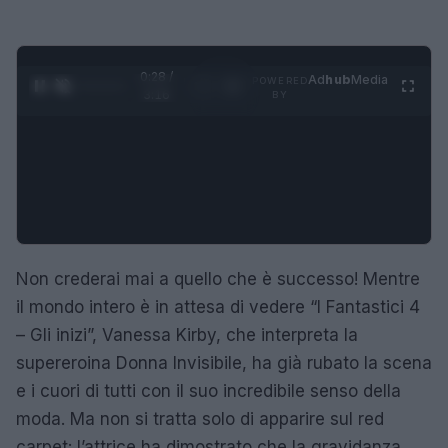
0:29 /
Ad
hub
Media
POWERED
1
/
4
3:16
BY
Non crederai mai a quello che è successo! Mentre
il mondo intero è in attesa di vedere “I Fantastici 4
– Gli inizi”, Vanessa Kirby, che interpreta la
supereroina Donna Invisibile, ha già rubato la scena
e i cuori di tutti con il suo incredibile senso della
moda. Ma non si tratta solo di apparire sul red
carpet: l’attrice ha dimostrato che la gravidanza