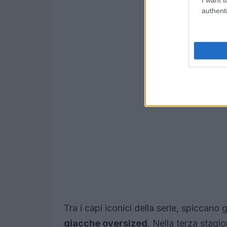
authenti
Tra i capi iconici della serie, spiccano g
giacche oversized
. Nella terza stagi