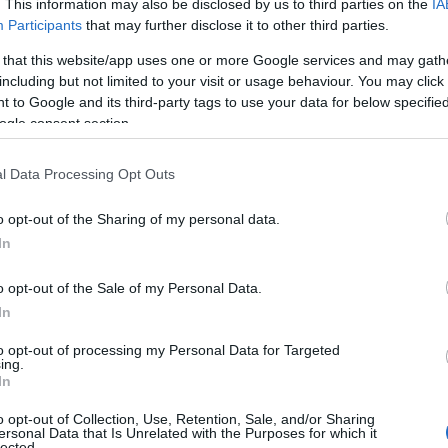
. This information may also be disclosed by us to third parties on the
IA
Participants
that may further disclose it to other third parties.
 that this website/app uses one or more Google services and may gath
including but not limited to your visit or usage behaviour. You may click 
 to Google and its third-party tags to use your data for below specifi
ogle consent section.
l Data Processing Opt Outs
o opt-out of the Sharing of my personal data.
In
o opt-out of the Sale of my Personal Data.
to i fan desiderosi di un seguito, annunciando
In
lly e dei fratelli Fisher ha suscitato opinioni
to opt-out of processing my Personal Data for Targeted
onsenso tra le giovani spettatrici: lo stile
ing.
In
è diventato un modello da seguire.
o opt-out of Collection, Use, Retention, Sale, and/or Sharing
ersonal Data that Is Unrelated with the Purposes for which it
lected.