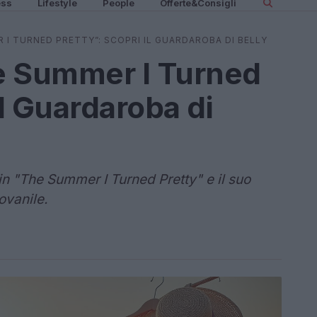
ess
Lifestyle
People
Offerte&Consigli
 I TURNED PRETTY”: SCOPRI IL GUARDAROBA DI BELLY
e Summer I Turned
il Guardaroba di
in "The Summer I Turned Pretty" e il suo
ovanile.