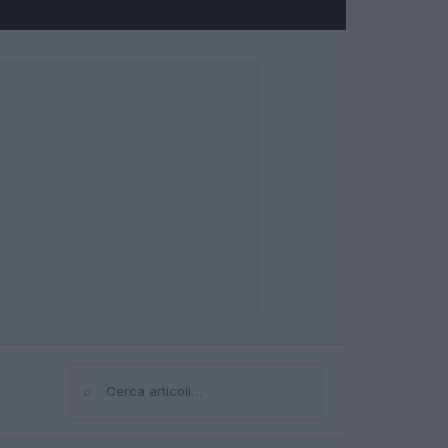
⌕
Cerca