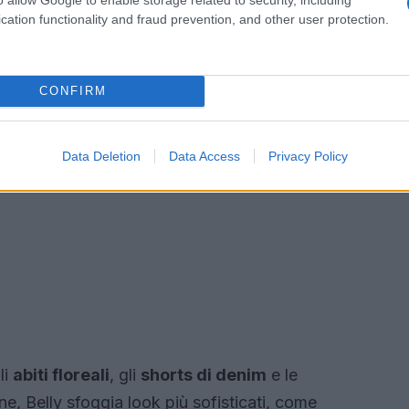
cation functionality and fraud prevention, and other user protection.
CONFIRM
Data Deletion
Data Access
Privacy Policy
li
abiti floreali
, gli
shorts di denim
e le
one, Belly sfoggia look più sofisticati, come