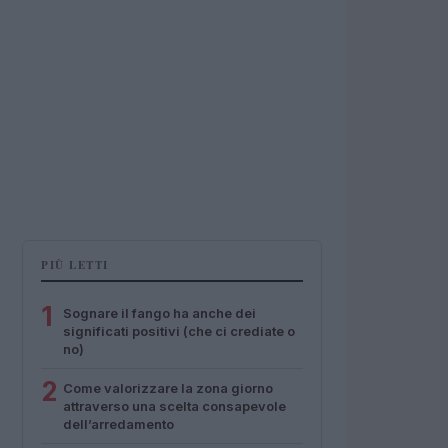
PIÙ LETTI
1
Sognare il fango ha anche dei
significati positivi (che ci crediate o
no)
2
Come valorizzare la zona giorno
attraverso una scelta consapevole
dell’arredamento