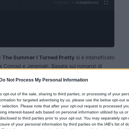
Ad
hub
Media
POWERED BY
i
The Summer I Turned Pretty
si è intensificato
tra Conrad e Jeremiah. Basata sui romanzi di
o ha catturato l’attenzione non solo per la sua
Do Not Process My Personal Information
 influenza sul mondo della moda, diventando un
to opt-out of the sale, sharing to third parties, or processing of your per
formation for targeted advertising by us, please use the below opt-out s
r selection. Please note that after your opt-out request is processed y
eing interest-based ads based on personal information utilized by us or
disclosed to third parties prior to your opt-out. You may separately opt-
losure of your personal information by third parties on the IAB’s list of