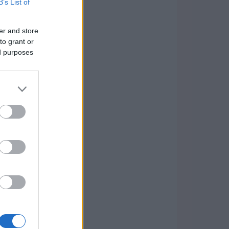
B’s List of
er and store
to grant or
ed purposes