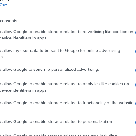
oluzione di uno stile
Out
gura centrale di questa narrazione. Le sue
consents
raverso le complessità dell’adolescenza e i
o allow Google to enable storage related to advertising like cookies on
a stagione, in cui i suoi look erano
evice identifiers in apps.
p top
, fino all’ultima, dove il suo abbigliamento
o allow my user data to be sent to Google for online advertising
fit racconta una storia.
s.
to allow Google to send me personalized advertising.
ft
 nelle sue scelte di vita, ma anche nel suo
o allow Google to enable storage related to analytics like cookies on
evice identifiers in apps.
elpe universitarie
indossati nelle ultime puntate
dulta. Paralleli si possono tracciare con
o allow Google to enable storage related to functionality of the website
o accompagna lo show con la sua musica, ma
tire di Belly, creando un mix di
romanticismo e
o allow Google to enable storage related to personalization.
o allow Google to enable storage related to security, including