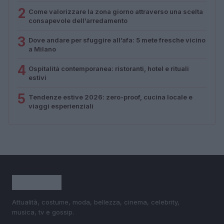
2
Come valorizzare la zona giorno attraverso una scelta
consapevole dell’arredamento
3
Dove andare per sfuggire all’afa: 5 mete fresche vicino
a Milano
4
Ospitalità contemporanea: ristoranti, hotel e rituali
estivi
5
Tendenze estive 2026: zero-proof, cucina locale e
viaggi esperienziali
Attualità, costume, moda, bellezza, cinema, celebrity,
musica, tv e gossip.