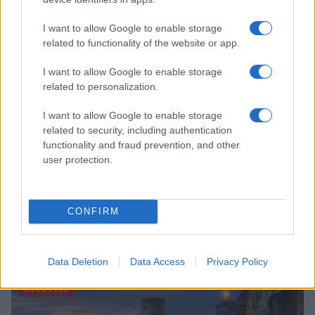
Matteo Pellegrino · 8 Ago 2026
I want to allow Google to enable storage
LIFESTYLE
related to functionality of the website or app.
I want to allow Google to enable storage
related to personalization.
I want to allow Google to enable storage
related to security, including authentication
functionality and fraud prevention, and other
user protection.
CONFIRM
Copenhagen Fashion Week SS27: le novità che stanno
rivoluzionando la moda
Cristian Castiglioni · 8 Ago 2026
Data Deletion
Data Access
Privacy Policy
LIFESTYLE