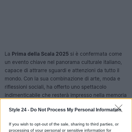
La
Prima della Scala 2025
si è confermata come
un evento chiave nel panorama culturale italiano,
capace di attrarre sguardi e attenzioni da tutto il
mondo. Con la sua combinazione di arte, moda e
riflessioni sociali, ha offerto uno spettacolo
indimenticabile che resterà impresso nella memoria
di tutti i partecipanti.
Style 24 -
Do Not Process My Personal Information
If you wish to opt-out of the sale, sharing to third parties, or
AUTORE
processing of your personal or sensitive information for