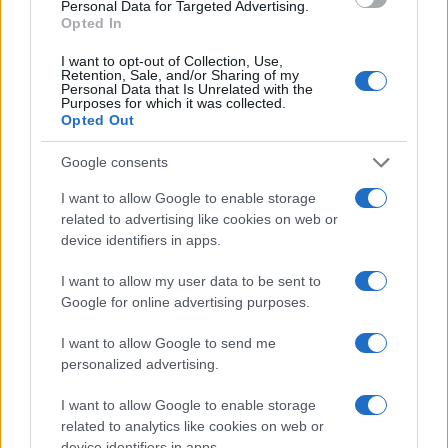
Personal Data for Targeted Advertising.
Opted In
I want to opt-out of Collection, Use,
Continua a leggere
Retention, Sale, and/or Sharing of my
Personal Data that Is Unrelated with the
Purposes for which it was collected.
Opted Out
LIFESTYLE
Google consents
I want to allow Google to enable storage
related to advertising like cookies on web or
device identifiers in apps.
I want to allow my user data to be sent to
Google for online advertising purposes.
I want to allow Google to send me
personalized advertising.
I want to allow Google to enable storage
Sri Lanka: itinerari tra spiritualità, architettura e
spiagge paradisiache
related to analytics like cookies on web or
device identifiers in apps.