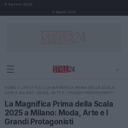
Salta al contenuto
8 Agosto 2026
8 Agosto 2026
⌕
×
⌕
HOME
»
LIFESTYLE
»
LA MAGNIFICA PRIMA DELLA SCALA
Cerca
2025 A MILANO: MODA, ARTE E I GRANDI PROTAGONISTI
La Magnifica Prima della Scala
2025 a Milano: Moda, Arte e I
Grandi Protagonisti