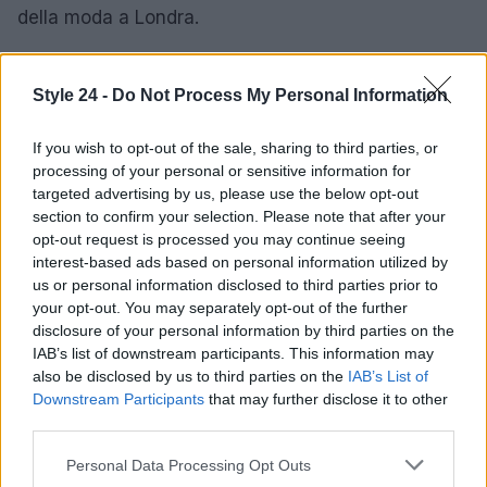
della moda a Londra.
Con una nuova leadership e un rinnovato spirito, la
Style 24 -
Do Not Process My Personal Information
London Fashion Week mira a riaffermare il suo
posto nella scena globale. L’impegno della Weir e
If you wish to opt-out of the sale, sharing to third parties, or
del BFC non solo sostiene i talenti emergenti, ma
processing of your personal or sensitive information for
invita anche il mondo a guardare nuovamente
targeted advertising by us, please use the below opt-out
section to confirm your selection. Please note that after your
verso Londra come epicentro della creatività e
opt-out request is processed you may continue seeing
dell’innovazione nella moda.
interest-based ads based on personal information utilized by
us or personal information disclosed to third parties prior to
your opt-out. You may separately opt-out of the further
disclosure of your personal information by third parties on the
AUTORE
IAB’s list of downstream participants. This information may
Staff
also be disclosed by us to third parties on the
IAB’s List of
Downstream Participants
that may further disclose it to other
third parties.
Please note that this website/app uses one or more Google
Personal Data Processing Opt Outs
services and may gather and store information including but