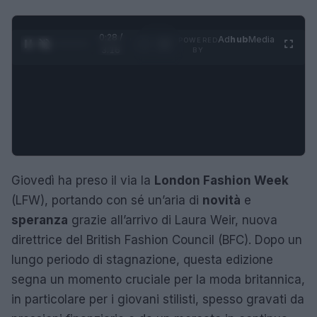
0:29 /
Ad
hub
Media
POWERED
1
/
4
3:16
BY
Giovedì ha preso il via la
London Fashion Week
(LFW), portando con sé un’aria di
novità
e
speranza
grazie all’arrivo di Laura Weir, nuova
direttrice del British Fashion Council (BFC). Dopo un
lungo periodo di stagnazione, questa edizione
segna un momento cruciale per la moda britannica,
in particolare per i giovani stilisti, spesso gravati da