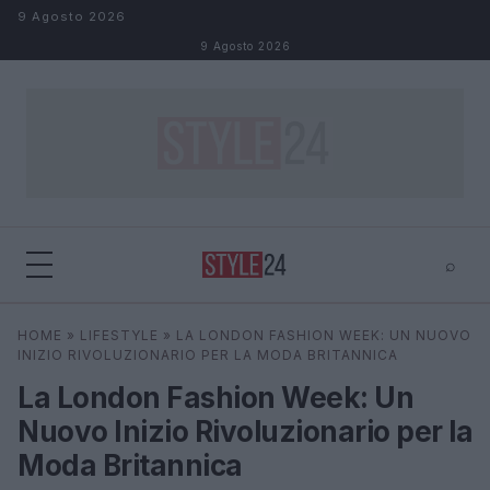
Salta al contenuto
9 Agosto 2026
9 Agosto 2026
⌕
×
⌕
HOME
»
LIFESTYLE
»
LA LONDON FASHION WEEK: UN NUOVO
Cerca
INIZIO RIVOLUZIONARIO PER LA MODA BRITANNICA
La London Fashion Week: Un
Nuovo Inizio Rivoluzionario per la
Moda Britannica