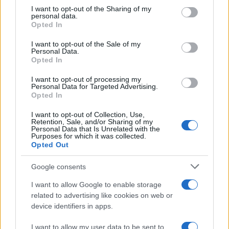
not limited to your visit or usage behaviour. You may click to
I want to opt-out of the Sharing of my
personal data.
grant or deny consent to Google and its third-party tags to
Opted In
use your data for below specified purposes in below Google
consent section.
I want to opt-out of the Sale of my
Personal Data.
Opted In
I want to opt-out of processing my
Personal Data for Targeted Advertising.
Opted In
I want to opt-out of Collection, Use,
Retention, Sale, and/or Sharing of my
Personal Data that Is Unrelated with the
Purposes for which it was collected.
Opted Out
Google consents
I want to allow Google to enable storage
related to advertising like cookies on web or
Continua a leggere
device identifiers in apps.
I want to allow my user data to be sent to