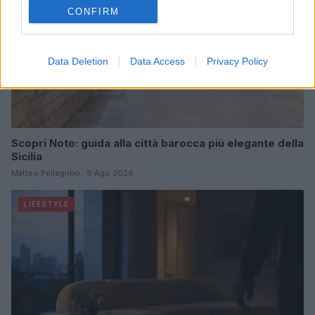
CONFIRM
Data Deletion
Data Access
Privacy Policy
Scopri Noto: guida alla città barocca più elegante della
Sicilia
Matteo Pellegrino · 9 Ago 2026
LIFESTYLE