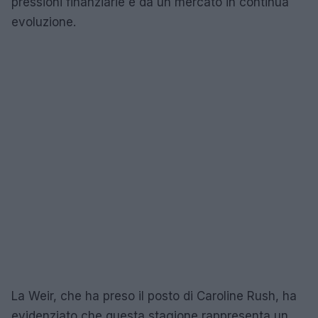
pressioni finanziarie e da un mercato in continua
evoluzione.
La Weir, che ha preso il posto di Caroline Rush, ha
evidenziato che questa stagione rappresenta un