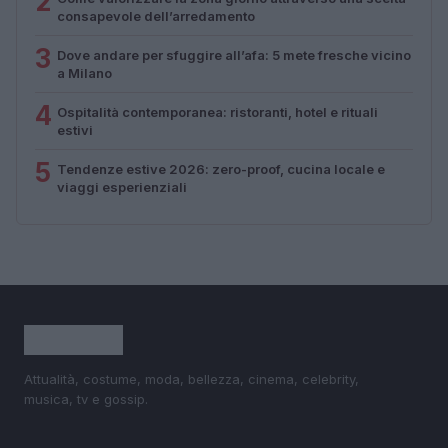
2
consapevole dell’arredamento
3
Dove andare per sfuggire all’afa: 5 mete fresche vicino
a Milano
4
Ospitalità contemporanea: ristoranti, hotel e rituali
estivi
5
Tendenze estive 2026: zero-proof, cucina locale e
viaggi esperienziali
Attualità, costume, moda, bellezza, cinema, celebrity,
musica, tv e gossip.