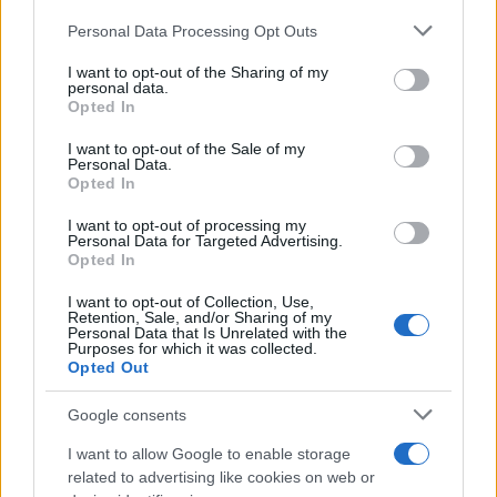
Please note that this website/app uses one or more Google
Personal Data Processing Opt Outs
services and may gather and store information including but
Continua a leggere
not limited to your visit or usage behaviour. You may click to
I want to opt-out of the Sharing of my
personal data.
grant or deny consent to Google and its third-party tags to
Opted In
LIFESTYLE
use your data for below specified purposes in below Google
consent section.
I want to opt-out of the Sale of my
Personal Data.
Opted In
I want to opt-out of processing my
Personal Data for Targeted Advertising.
Opted In
I want to opt-out of Collection, Use,
Retention, Sale, and/or Sharing of my
Personal Data that Is Unrelated with the
Purposes for which it was collected.
Opted Out
Google consents
Look da ufficio estate 2026: consigli per un
abbigliamento fresco e professionale
I want to allow Google to enable storage
Cristian Castiglioni · 7 Ago 2026
related to advertising like cookies on web or