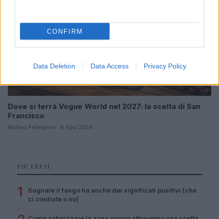
CONFIRM
Data Deletion
Data Access
Privacy Policy
Dove si terrà Vogue World nel 2027: la scelta di San
Francisco
Matteo Pellegrino · 6 Ago 2026
PIÙ LETTI
1
Sognare il fango ha anche dei significati positivi (che
ci crediate o no)
Come valorizzare la zona giorno attraverso una scelta