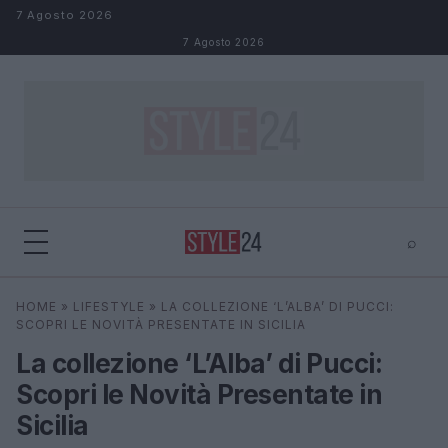
Salta al contenuto
7 Agosto 2026
7 Agosto 2026
⌕
×
⌕
HOME
»
LIFESTYLE
»
LA COLLEZIONE ‘L’ALBA’ DI PUCCI:
Cerca
SCOPRI LE NOVITÀ PRESENTATE IN SICILIA
La collezione ‘L’Alba’ di Pucci:
Scopri le Novità Presentate in
Sicilia