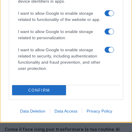
device identifiers in apps.
I want to allow Google to enable storage
related to functionality of the website or app.
Continua a leggere
I want to allow Google to enable storage
related to personalization.
BELLEZZA
I want to allow Google to enable storage
related to security, including authentication
functionality and fraud prevention, and other
user protection.
CONFIRM
Data Deletion
Data Access
Privacy Policy
Come il face icing può trasformare la tua routine di