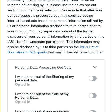
targeted advertising by us, please use the below opt-out
capace di esprimere la propria personalità
section to confirm your selection. Please note that after your
attraverso pezzi unici e significativi.
opt-out request is processed you may continue seeing
interest-based ads based on personal information utilized by
In un’epoca in cui il fast fashion domina, Juju Vera
us or personal information disclosed to third parties prior to
your opt-out. You may separately opt-out of the further
si distingue come un marchio che celebra la
disclosure of your personal information by third parties on the
bellezza della tradizione, il valore dei materiali di
IAB’s list of downstream participants. This information may
alta qualità e la forza delle storie personali. Ogni
also be disclosed by us to third parties on the
IAB’s List of
Downstream Participants
that may further disclose it to other
gioiello è un invito a celebrare sé stessi, a portare
third parties.
con sé un pezzo di storia, a indossare un’opera
Please note that this website/app uses one or more Google
d’arte. E così, mentre continuiamo a scoprire
Personal Data Processing Opt Outs
services and may gather and store information including but
l’universo di Julia Ferentinos e Juju Vera, ci
not limited to your visit or usage behaviour. You may click to
I want to opt-out of the Sharing of my
personal data.
rendiamo conto che indossare un suo gioiello
grant or deny consent to Google and its third-party tags to
Opted In
use your data for below specified purposes in below Google
significa non solo adornarsi, ma anche abbracciare
consent section.
I want to opt-out of the Sale of my
un messaggio di
bellezza senza tempo
.
Personal Data.
Opted In
I want to opt-out of processing my