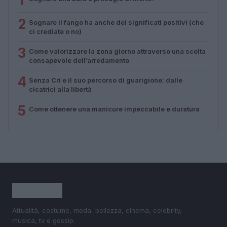
1
2
Sognare il fango ha anche dei significati positivi (che
ci crediate o no)
3
Come valorizzare la zona giorno attraverso una scelta
consapevole dell’arredamento
4
Senza Cri e il suo percorso di guarigione: dalle
cicatrici alla libertà
5
Come ottenere una manicure impeccabile e duratura
Attualità, costume, moda, bellezza, cinema, celebrity,
musica, tv e gossip.