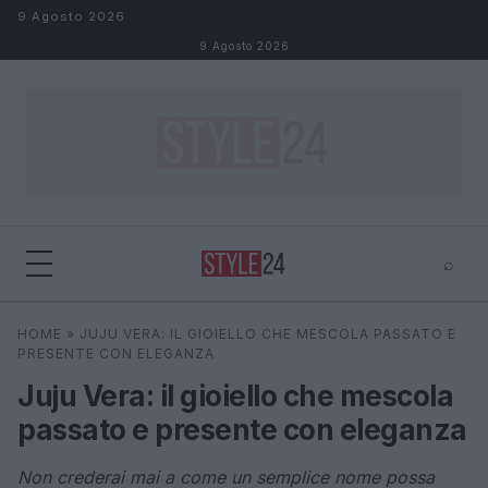
Salta al contenuto
9 Agosto 2026
9 Agosto 2026
⌕
×
⌕
HOME
»
JUJU VERA: IL GIOIELLO CHE MESCOLA PASSATO E
Cerca
PRESENTE CON ELEGANZA
Juju Vera: il gioiello che mescola
passato e presente con eleganza
Non crederai mai a come un semplice nome possa