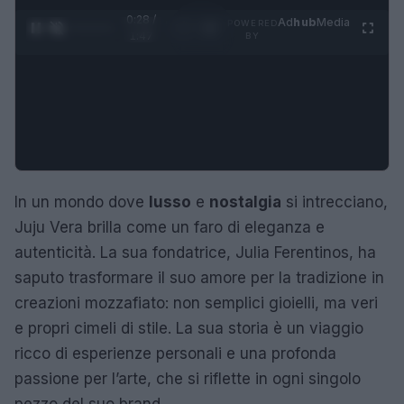
0:29 /
Ad
hub
Media
POWERED
1
/
4
1:47
BY
In un mondo dove
lusso
e
nostalgia
si intrecciano,
Juju Vera brilla come un faro di eleganza e
autenticità. La sua fondatrice, Julia Ferentinos, ha
saputo trasformare il suo amore per la tradizione in
creazioni mozzafiato: non semplici gioielli, ma veri
e propri cimeli di stile. La sua storia è un viaggio
ricco di esperienze personali e una profonda
passione per l’arte, che si riflette in ogni singolo
pezzo del suo brand.