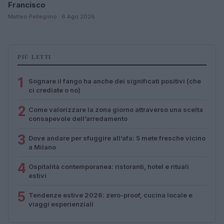
Francisco
Matteo Pellegrino · 6 Ago 2026
PIÙ LETTI
1
Sognare il fango ha anche dei significati positivi (che
ci crediate o no)
2
Come valorizzare la zona giorno attraverso una scelta
consapevole dell’arredamento
3
Dove andare per sfuggire all’afa: 5 mete fresche vicino
a Milano
4
Ospitalità contemporanea: ristoranti, hotel e rituali
estivi
5
Tendenze estive 2026: zero-proof, cucina locale e
viaggi esperienziali