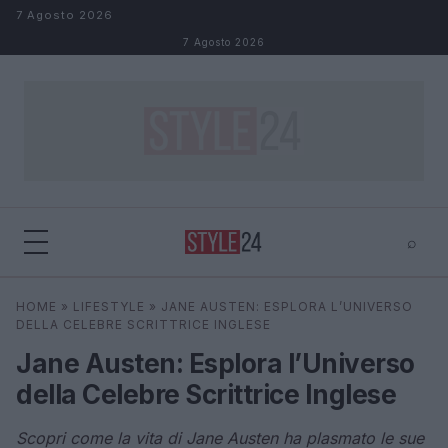
Salta al contenuto
7 Agosto 2026
7 Agosto 2026
⌕
×
⌕
HOME
»
LIFESTYLE
»
JANE AUSTEN: ESPLORA L’UNIVERSO
Cerca
DELLA CELEBRE SCRITTRICE INGLESE
Jane Austen: Esplora l’Universo
della Celebre Scrittrice Inglese
Scopri come la vita di Jane Austen ha plasmato le sue