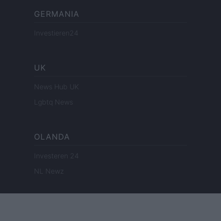
GERMANIA
Investieren24
UK
News Hub UK
Lgbtq News
OLANDA
Investeren 24
NL Newz