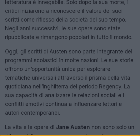
letteratura è innegabile. Solo dopo la sua morte, i
critici iniziarono a riconoscere il valore dei suoi
scritti come riflesso della società del suo tempo.
Negli anni successivi, le sue opere sono state
ripubblicate e rimangono popolari in tutto il mondo.
Oggi, gli scritti di Austen sono parte integrante dei
programmi scolastici in molte nazioni. Le sue storie
offrono un’opportunità unica per esplorare
tematiche universali attraverso il prisma della vita
quotidiana nell’Inghilterra del periodo Regency. La
sua capacità di analizzare le relazioni sociali e i
conflitti emotivi continua a influenzare lettori e
autori contemporanei.
La vita e le opere di
Jane Austen
non sono solo un
riflesso della sua epoca, ma anche un faro di