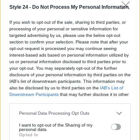
saggezza che illumina i percorsi delle generazioni
Style 24 -
Do Not Process My Personal Information
future. I suoi romanzi rimangono un punto di
riferimento per chi cerca ispirazione e conforto
If you wish to opt-out of the sale, sharing to third parties, or
processing of your personal or sensitive information for
nelle pagine di un libro.
targeted advertising by us, please use the below opt-out
section to confirm your selection. Please note that after your
opt-out request is processed you may continue seeing
interest-based ads based on personal information utilized by
AUTORE
us or personal information disclosed to third parties prior to
Staff
your opt-out. You may separately opt-out of the further
disclosure of your personal information by third parties on the
IAB’s list of downstream participants. This information may
also be disclosed by us to third parties on the
IAB’s List of
Downstream Participants
that may further disclose it to other
third parties.
Please note that this website/app uses one or more Google
Personal Data Processing Opt Outs
services and may gather and store information including but
not limited to your visit or usage behaviour. You may click to
I want to opt-out of the Sharing of my
personal data.
grant or deny consent to Google and its third-party tags to
Opted In
use your data for below specified purposes in below Google