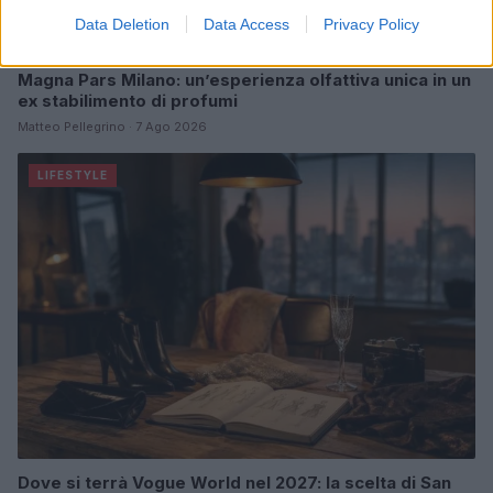
Data Deletion
Data Access
Privacy Policy
Magna Pars Milano: un’esperienza olfattiva unica in un
ex stabilimento di profumi
Matteo Pellegrino · 7 Ago 2026
LIFESTYLE
Dove si terrà Vogue World nel 2027: la scelta di San