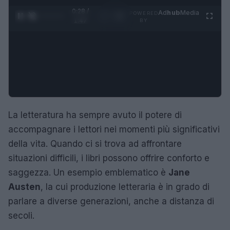
0:29 /
Ad
hub
Media
POWERED
1
/
4
1:47
BY
La letteratura ha sempre avuto il potere di
accompagnare i lettori nei momenti più significativi
della vita. Quando ci si trova ad affrontare
situazioni difficili, i libri possono offrire conforto e
saggezza. Un esempio emblematico è
Jane
Austen
, la cui produzione letteraria è in grado di
parlare a diverse generazioni, anche a distanza di
secoli.