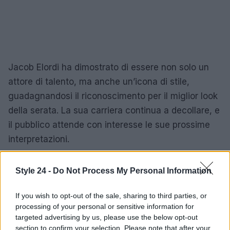
Jacob Elordi ha dimostrato di essere non solo un
attore di talento, ma anche un’icona di stile,
guadagnandosi il riconoscimento per il miglior look
della serata. La sua carriera continua a decollare, e
il pubblico attende con interesse le sue prossime
interpretazioni.
Style 24 -
Do Not Process My Personal Information
AUTORE
Staff
If you wish to opt-out of the sale, sharing to third parties, or
processing of your personal or sensitive information for
targeted advertising by us, please use the below opt-out
section to confirm your selection. Please note that after your