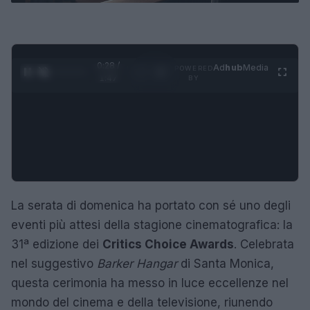
0:29 /
Ad
hub
Media
POWERED
1
/
4
1:47
BY
La serata di domenica ha portato con sé uno degli
eventi più attesi della stagione cinematografica: la
31ª edizione dei
Critics Choice Awards
. Celebrata
nel suggestivo
Barker Hangar
di Santa Monica,
questa cerimonia ha messo in luce eccellenze nel
mondo del cinema e della televisione, riunendo