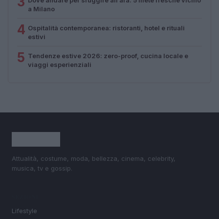
3
a Milano
4
Ospitalità contemporanea: ristoranti, hotel e rituali
estivi
5
Tendenze estive 2026: zero-proof, cucina locale e
viaggi esperienziali
Attualità, costume, moda, bellezza, cinema, celebrity,
musica, tv e gossip.
SEZIONI
Lifestyle