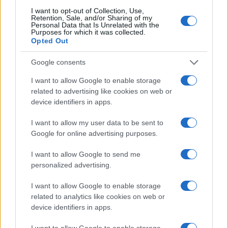
I want to opt-out of Collection, Use,
Retention, Sale, and/or Sharing of my
Personal Data that Is Unrelated with the
LIFESTYLE
Purposes for which it was collected.
Opted Out
Google consents
I want to allow Google to enable storage
related to advertising like cookies on web or
device identifiers in apps.
I want to allow my user data to be sent to
Google for online advertising purposes.
I want to allow Google to send me
personalized advertising.
Esplorare il Giardino delle Meraviglie: piante
straordinarie e lezioni di vita
I want to allow Google to enable storage
Cristian Castiglioni · 6 Ago 2026
related to analytics like cookies on web or
device identifiers in apps.
LIFESTYLE
I want to allow Google to enable storage