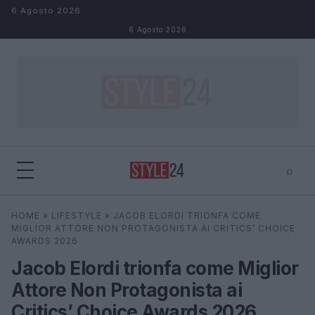
Salta al contenuto
6 Agosto 2026
6 Agosto 2026
⌕
×
⌕
HOME
»
LIFESTYLE
»
JACOB ELORDI TRIONFA COME
Cerca
MIGLIOR ATTORE NON PROTAGONISTA AI CRITICS’ CHOICE
AWARDS 2026
Jacob Elordi trionfa come Miglior
Attore Non Protagonista ai
Critics’ Choice Awards 2026