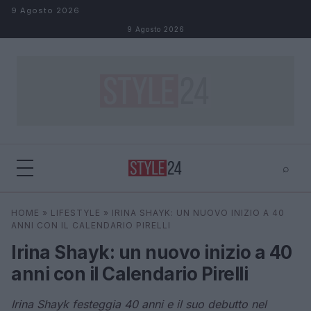
Salta al contenuto
9 Agosto 2026
9 Agosto 2026
⌕
×
⌕
HOME
»
LIFESTYLE
»
IRINA SHAYK: UN NUOVO INIZIO A 40
Cerca
ANNI CON IL CALENDARIO PIRELLI
Irina Shayk: un nuovo inizio a 40
anni con il Calendario Pirelli
Irina Shayk festeggia 40 anni e il suo debutto nel