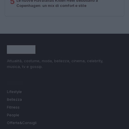
5
Le nuove Havaianas Kitten Heel debuttano a
Copenhagen: un mix di comfort e stile
Attualità, costume, moda, bellezza, cinema, celebrity,
musica, tv e gossip.
SEZIONI
Lifestyle
Bellezza
Fitness
People
Offerte&Consigli