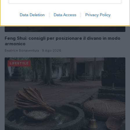
Data Deletion
Data Access
Privacy Policy
Feng Shui: consigli per posizionare il divano in modo
armonico
Beatrice Bonaventura · 9 Ago 2026
LIFESTYLE