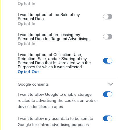
grant or deny consent to Google and its third-party tags to
Opted In
use your data for below specified purposes in below Google
consent section.
I want to opt-out of the Sale of my
Personal Data.
Opted In
I want to opt-out of processing my
Personal Data for Targeted Advertising.
Opted In
I want to opt-out of Collection, Use,
Retention, Sale, and/or Sharing of my
Personal Data that Is Unrelated with the
Purposes for which it was collected.
Opted Out
Google consents
I want to allow Google to enable storage
Continua a leggere
related to advertising like cookies on web or
device identifiers in apps.
LIFESTYLE
I want to allow my user data to be sent to
Google for online advertising purposes.