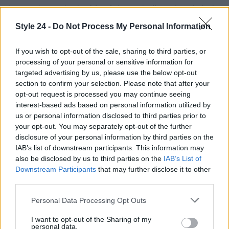
In questo contesto, Irina interpreta il vento, simbolo
di
cambiamento
e libertà, elementi che riflettono
Style 24 -
Do Not Process My Personal Information
perfettamente la sua personalità. La sua carriera, i
suoi look e il suo modo di affrontare la vita sono
If you wish to opt-out of the sale, sharing to third parties, or
processing of your personal or sensitive information for
testimoni di un viaggio straordinario che continua a
targeted advertising by us, please use the below opt-out
ispirare.
section to confirm your selection. Please note that after your
opt-out request is processed you may continue seeing
interest-based ads based on personal information utilized by
us or personal information disclosed to third parties prior to
AUTORE
your opt-out. You may separately opt-out of the further
Staff
disclosure of your personal information by third parties on the
IAB’s list of downstream participants. This information may
also be disclosed by us to third parties on the
IAB’s List of
Downstream Participants
that may further disclose it to other
third parties.
Please note that this website/app uses one or more Google
Personal Data Processing Opt Outs
services and may gather and store information including but
not limited to your visit or usage behaviour. You may click to
I want to opt-out of the Sharing of my
personal data.