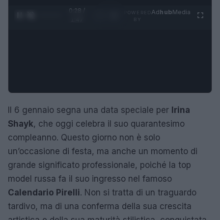
0:29 /
Ad
hub
Media
POWERED
1
/
4
1:47
BY
Il 6 gennaio segna una data speciale per
Irina
Shayk
, che oggi celebra il suo quarantesimo
compleanno. Questo giorno non è solo
un’occasione di festa, ma anche un momento di
grande significato professionale, poiché la top
model russa fa il suo ingresso nel famoso
Calendario Pirelli
. Non si tratta di un traguardo
tardivo, ma di una conferma della sua crescita
artistica e della sua maturità stilistica, conquistata