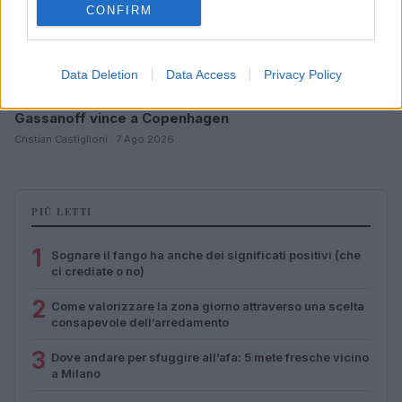
CONFIRM
Data Deletion
Data Access
Privacy Policy
Zalando Visionary Award: INSTITUTION di Galib
Gassanoff vince a Copenhagen
Cristian Castiglioni · 7 Ago 2026
PIÙ LETTI
1
Sognare il fango ha anche dei significati positivi (che
ci crediate o no)
2
Come valorizzare la zona giorno attraverso una scelta
consapevole dell’arredamento
3
Dove andare per sfuggire all’afa: 5 mete fresche vicino
a Milano