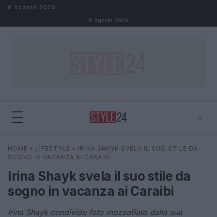
Salta al contenuto
8 Agosto 2026
8 Agosto 2026
⌕
×
⌕
HOME
»
LIFESTYLE
»
IRINA SHAYK SVELA IL SUO STILE DA
Cerca
SOGNO IN VACANZA AI CARAIBI
Irina Shayk svela il suo stile da
sogno in vacanza ai Caraibi
Irina Shayk condivide foto mozzafiato dalla sua