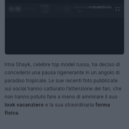
0:29 /
Ad
hub
Media
POWERED
1
/
4
1:47
BY
Irina Shayk, celebre top model russa, ha deciso di
concedersi una pausa rigenerante in un angolo di
paradiso tropicale. Le sue recenti foto pubblicate
sui social hanno catturato l’attenzione dei fan, che
non hanno potuto fare a meno di ammirare il suo
look vacanziero
e la sua straordinaria
forma
fisica
.