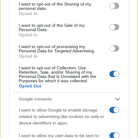
not limited to your visit or usage behaviour. You may click to
I want to opt-out of the Sharing of my
personal data.
grant or deny consent to Google and its third-party tags to
Opted In
use your data for below specified purposes in below Google
consent section.
I want to opt-out of the Sale of my
Personal Data.
Opted In
I want to opt-out of processing my
Personal Data for Targeted Advertising.
Opted In
I want to opt-out of Collection, Use,
Retention, Sale, and/or Sharing of my
Personal Data that Is Unrelated with the
Purposes for which it was collected.
Copenhagen Fashion Week SS27: le novità che stanno
Opted Out
rivoluzionando la moda
Google consents
Cristian Castiglioni · 8 Ago 2026
I want to allow Google to enable storage
LIFESTYLE
related to advertising like cookies on web or
device identifiers in apps.
I want to allow my user data to be sent to