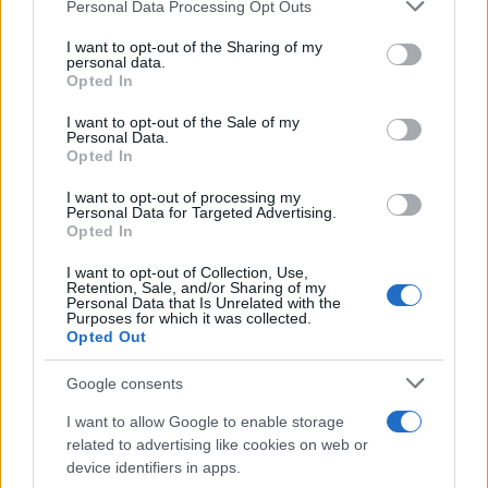
Please note that this website/app uses one or more Google
Continua a leggere
Personal Data Processing Opt Outs
services and may gather and store information including but
not limited to your visit or usage behaviour. You may click to
I want to opt-out of the Sharing of my
personal data.
LIFESTYLE
grant or deny consent to Google and its third-party tags to
Opted In
use your data for below specified purposes in below Google
consent section.
I want to opt-out of the Sale of my
Personal Data.
Opted In
I want to opt-out of processing my
Personal Data for Targeted Advertising.
Opted In
I want to opt-out of Collection, Use,
Retention, Sale, and/or Sharing of my
Personal Data that Is Unrelated with the
Purposes for which it was collected.
Opted Out
Infanta Sofia di Spagna: l’abito estivo che conquista
Google consents
Palma de Mallorca
Camilla Fiore · 5 Ago 2026
I want to allow Google to enable storage
related to advertising like cookies on web or
LIFESTYLE
device identifiers in apps.