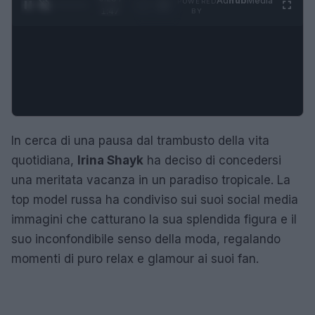
Ad
hub
Media
POWERED
1
/
4
1:47
BY
In cerca di una pausa dal trambusto della vita
quotidiana,
Irina Shayk
ha deciso di concedersi
una meritata vacanza in un paradiso tropicale. La
top model russa ha condiviso sui suoi social media
immagini che catturano la sua splendida figura e il
suo inconfondibile senso della moda, regalando
momenti di puro relax e glamour ai suoi fan.