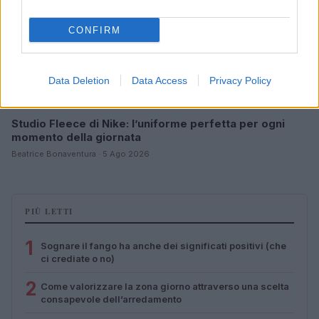
CONFIRM
Data Deletion
Data Access
Privacy Policy
Studio Fleece di Nike: l’uniforme perfetta per ogni
momento della giornata
Beatrice Bonaventura · 5 Ago 2026
PIÙ LETTI
1
Sognare il fango ha anche dei significati positivi (che
ci crediate o no)
2
Come valorizzare la zona giorno attraverso una scelta
consapevole dell’arredamento