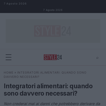
Salta al contenuto
7 Agosto 2026
7 Agosto 2026
⌕
×
⌕
HOME
»
INTEGRATORI ALIMENTARI: QUANDO SONO
Cerca
DAVVERO NECESSARI?
Integratori alimentari: quando
sono davvero necessari?
Non crederai mai ai danni che potrebbero derivare da