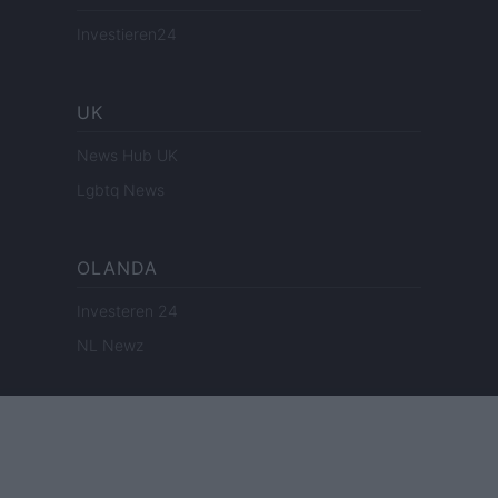
Investieren24
UK
News Hub UK
Lgbtq News
OLANDA
Investeren 24
NL Newz