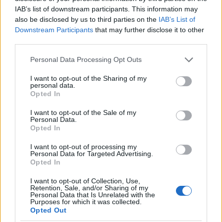
IAB’s list of downstream participants. This information may
also be disclosed by us to third parties on the
IAB’s List of
Downstream Participants
that may further disclose it to other
third parties.
Please note that this website/app uses one or more Google
Personal Data Processing Opt Outs
services and may gather and store information including but
not limited to your visit or usage behaviour. You may click to
I want to opt-out of the Sharing of my
personal data.
grant or deny consent to Google and its third-party tags to
Opted In
use your data for below specified purposes in below Google
consent section.
I want to opt-out of the Sale of my
Personal Data.
Opted In
I want to opt-out of processing my
Continua a leggere
Personal Data for Targeted Advertising.
Opted In
ALIMENTAZIONE
I want to opt-out of Collection, Use,
Retention, Sale, and/or Sharing of my
Personal Data that Is Unrelated with the
Purposes for which it was collected.
Opted Out