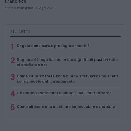
Francisco
Matteo Pellegrino · 6 Ago 2026
PIÙ LETTI
1
Sognare una bara è presagio di morte?
2
Sognare il fango ha anche dei significati positivi (che
ci crediate o no)
3
Come valorizzare la zona giorno attraverso una scelta
consapevole dell’arredamento
4
È benefico esercitarsi quando si ha il raffreddore?
5
Come ottenere una manicure impeccabile e duratura