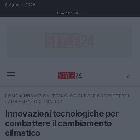
Salta al contenuto
6 Agosto 2026
6 Agosto 2026
⌕
×
⌕
HOME
»
INNOVAZIONI TECNOLOGICHE PER COMBATTERE IL
Cerca
CAMBIAMENTO CLIMATICO
Innovazioni tecnologiche per
combattere il cambiamento
climatico