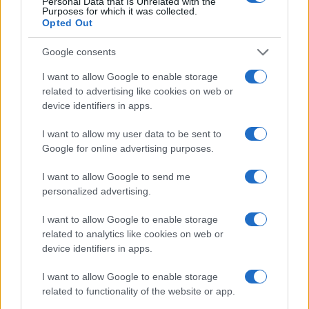
Personal Data that Is Unrelated with the
BELLEZZA
Purposes for which it was collected.
Opted Out
Google consents
I want to allow Google to enable storage
related to advertising like cookies on web or
device identifiers in apps.
I want to allow my user data to be sent to
Google for online advertising purposes.
I want to allow Google to send me
personalized advertising.
Scopri come l’imperfezione può essere la vera
essenza della bellezza
I want to allow Google to enable storage
Camilla Fiore · 6 Ago 2026
related to analytics like cookies on web or
device identifiers in apps.
BELLEZZA
I want to allow Google to enable storage
related to functionality of the website or app.