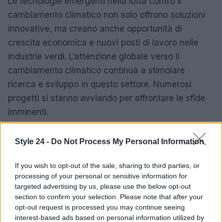
Le tecnologie emergenti nella lotta contro il
cambiamento climatico non solo offrono soluzioni
innovative, ma creano anche opportunità di
crescita economica e nuovi posti di lavoro nelle
industrie verdi. L’attenzione globale verso il
cambiamento climatico continua a stimolare
ricerca e sviluppo in questo settore. Numerosi
progetti si stanno avviando per affrontare le sfide
imminenti.
Style 24 -
Do Not Process My Personal Information
AUTORE
Staff
If you wish to opt-out of the sale, sharing to third parties, or
processing of your personal or sensitive information for
targeted advertising by us, please use the below opt-out
section to confirm your selection. Please note that after your
opt-out request is processed you may continue seeing
interest-based ads based on personal information utilized by