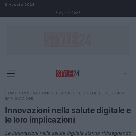
Salta al contenuto
8 Agosto 2026
8 Agosto 2026
⌕
×
⌕
HOME
»
INNOVAZIONI NELLA SALUTE DIGITALE E LE LORO
Cerca
IMPLICAZIONI
Innovazioni nella salute digitale e
le loro implicazioni
Le innovazioni nella salute digitale stanno ridisegnando