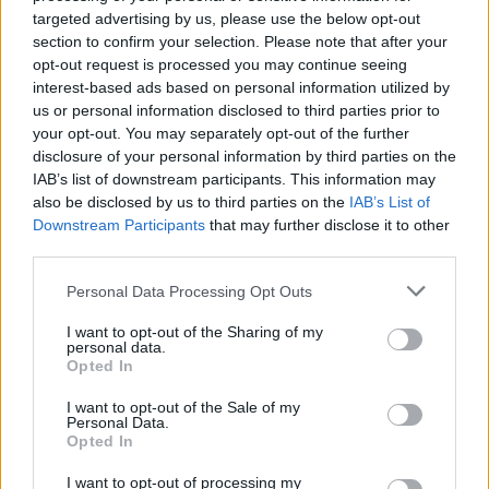
pratiche cliniche, promettendo di migliorare
targeted advertising by us, please use the below opt-out
ulteriormente la diagnosi e la personalizzazione
section to confirm your selection. Please note that after your
delle terapie. Gli sviluppi in questo campo
opt-out request is processed you may continue seeing
interest-based ads based on personal information utilized by
potrebbero portare a una medicina ancora più
us or personal information disclosed to third parties prior to
mirata e basata sull’
evidenza
, in grado di
your opt-out. You may separately opt-out of the further
rispondere meglio alle esigenze individuali dei
disclosure of your personal information by third parties on the
IAB’s list of downstream participants. This information may
pazienti.
also be disclosed by us to third parties on the
IAB’s List of
Downstream Participants
that may further disclose it to other
Le sfide sono significative, ma le opportunità
third parties.
offerte dalle innovazioni nella salute digitale sono
Please note that this website/app uses one or more Google
Personal Data Processing Opt Outs
immense. È fondamentale che il sistema sanitario si
services and may gather and store information including but
adatti a questi cambiamenti, garantendo che
not limited to your visit or usage behaviour. You may click to
I want to opt-out of the Sharing of my
personal data.
grant or deny consent to Google and its third-party tags to
l’implementazione di queste tecnologie avvenga in
Opted In
use your data for below specified purposes in below Google
modo etico, equo e sostenibile per il bene dei
consent section.
I want to opt-out of the Sale of my
pazienti e della società nel suo complesso.
Personal Data.
Opted In
I want to opt-out of processing my