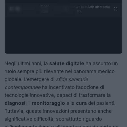
0:29 /
Ad
hub
Media
POWERED
1
/
4
3:16
BY
Negli ultimi anni, la
salute digitale
ha assunto un
ruolo sempre più rilevante nel panorama medico
globale. L’emergere di
sfide sanitarie
contemporanee
ha incentivato l’adozione di
tecnologie innovative, capaci di trasformare la
diagnosi
, il
monitoraggio
e la
cura
dei pazienti.
Tuttavia, queste innovazioni presentano anche
significative difficoltà, soprattutto riguardo
all’implementazione e all’accettazione da parte del