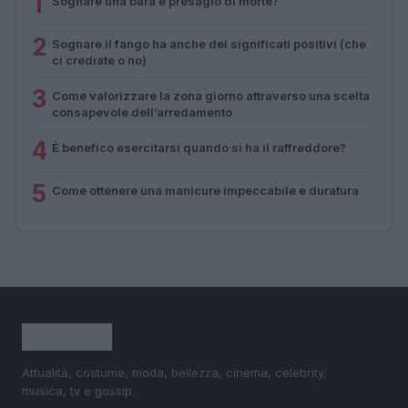
1
Sognare una bara è presagio di morte?
2
Sognare il fango ha anche dei significati positivi (che
ci crediate o no)
3
Come valorizzare la zona giorno attraverso una scelta
consapevole dell’arredamento
4
È benefico esercitarsi quando si ha il raffreddore?
5
Come ottenere una manicure impeccabile e duratura
Attualità, costume, moda, bellezza, cinema, celebrity,
musica, tv e gossip.