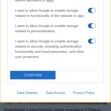
device identifiers in apps.
I want to allow Google to enable storage
related to functionality of the website or app.
I want to allow Google to enable storage
Continua a leggere
related to personalization.
FITNESS
I want to allow Google to enable storage
related to security, including authentication
functionality and fraud prevention, and other
user protection.
CONFIRM
Data Deletion
Data Access
Privacy Policy
Smartband o smartwatch: come scegliere il fitness