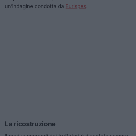
un’indagine condotta da
Eurispes
.
La ricostruzione
Il modus operandi dei truffatori è diventato sempre