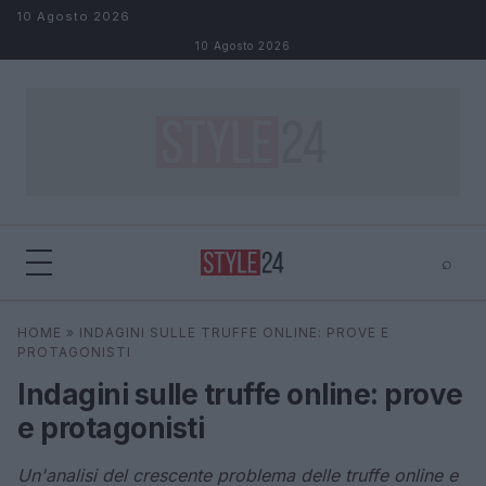
Salta al contenuto
10 Agosto 2026
10 Agosto 2026
⌕
×
⌕
HOME
»
INDAGINI SULLE TRUFFE ONLINE: PROVE E
Cerca
PROTAGONISTI
Indagini sulle truffe online: prove
e protagonisti
Un'analisi del crescente problema delle truffe online e