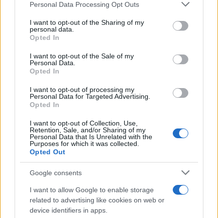
Please note that this website/app uses one or more Google
BELLEZZA
Personal Data Processing Opt Outs
services and may gather and store information including but
not limited to your visit or usage behaviour. You may click to
I want to opt-out of the Sharing of my
personal data.
grant or deny consent to Google and its third-party tags to
Opted In
use your data for below specified purposes in below Google
consent section.
I want to opt-out of the Sale of my
Personal Data.
Opted In
I want to opt-out of processing my
Personal Data for Targeted Advertising.
Opted In
I want to opt-out of Collection, Use,
Retention, Sale, and/or Sharing of my
Makeup timeless effetto diva: base luminosa step-by-
Personal Data that Is Unrelated with the
Purposes for which it was collected.
step
Opted Out
Camilla Fiore · 10 Ago 2026
Google consents
PEOPLE
I want to allow Google to enable storage
related to advertising like cookies on web or
device identifiers in apps.