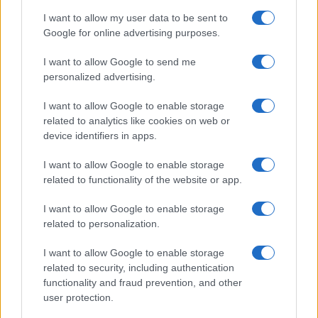
I want to allow my user data to be sent to
Google for online advertising purposes.
I want to allow Google to send me
personalized advertising.
I want to allow Google to enable storage
related to analytics like cookies on web or
device identifiers in apps.
Matrimonio Tallulah Willis: l’abito da sposa Balenciaga
e il ruolo di Demi Moore
I want to allow Google to enable storage
Cristian Castiglioni · 10 Ago 2026
related to functionality of the website or app.
I want to allow Google to enable storage
related to personalization.
PIÙ LETTI
I want to allow Google to enable storage
1
Sognare una bara è presagio di morte?
related to security, including authentication
functionality and fraud prevention, and other
2
Sognare il fango ha anche dei significati positivi (che
user protection.
ci crediate o no)