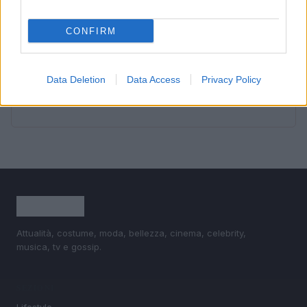
3
Senza Cri e il suo percorso di guarigione: dalle
cicatrici alla libertà
CONFIRM
4
Come valorizzare la zona giorno attraverso una scelta
consapevole dell’arredamento
Data Deletion
Data Access
Privacy Policy
5
Come ottenere una manicure impeccabile e duratura
Attualità, costume, moda, bellezza, cinema, celebrity,
musica, tv e gossip.
SEZIONI
Lifestyle