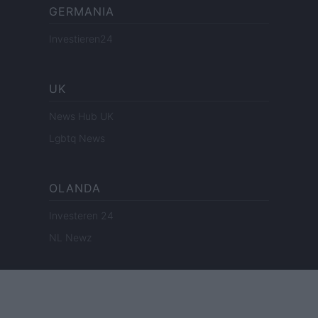
GERMANIA
Investieren24
UK
News Hub UK
Lgbtq News
OLANDA
Investeren 24
NL Newz