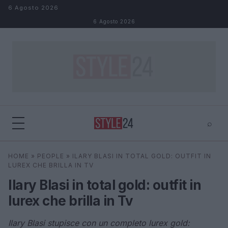
Salta al contenuto
6 Agosto 2026
6 Agosto 2026
⌕
×
⌕
HOME
»
PEOPLE
»
ILARY BLASI IN TOTAL GOLD: OUTFIT IN
Cerca
LUREX CHE BRILLA IN TV
Ilary Blasi in total gold: outfit in
lurex che brilla in Tv
Ilary Blasi stupisce con un completo lurex gold: