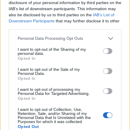
AUTORE
disclosure of your personal information by third parties on the
Roberta Tagliabue
IAB’s list of downstream participants. This information may
also be disclosed by us to third parties on the
IAB’s List of
Roberta Tagliabue ha dormito nella sala
Downstream Participants
that may further disclose it to other
d'attesa dell'ospedale San Martino per
third parties.
seguire una vicenda sanitaria emergente;
firma reportage e coordina dossier di verifica
Please note that this website/app uses one or more Google
Personal Data Processing Opt Outs
in redazione come referente per Genova.
services and may gather and store information including but
Nata a Sampierdarena, mantiene contatti
not limited to your visit or usage behaviour. You may click to
I want to opt-out of the Sharing of my
diretti con consiglieri comunali e biblioteche
personal data.
grant or deny consent to Google and its third-party tags to
Opted In
civiche.
use your data for below specified purposes in below Google
consent section.
I want to opt-out of the Sale of my
Personal Data.
Opted In
I want to opt-out of processing my
Personal Data for Targeted Advertising.
Opted In
I want to opt-out of Collection, Use,
Retention, Sale, and/or Sharing of my
Personal Data that Is Unrelated with the
Purposes for which it was collected.
Opted Out