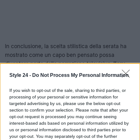
In conclusione, la scelta stilistica della serata ha
mostrato come un capo ben pensato possa
diventare parte della narrazione televisiva:
Ilary
Blasi
ha usato un outfit in
lurex gold
per
Style 24 -
Do Not Process My Personal Information
sottolineare la sua presenza scenica, ottenere
consenso critico (voto 9 nella pagella dell’8 maggio
If you wish to opt-out of the sale, sharing to third parties, or
processing of your personal or sensitive information for
2026) e contribuire all’appeal del
Grande Fratello
targeted advertising by us, please use the below opt-out
Vip
, che continua a registrare attenzione da parte
section to confirm your selection. Please note that after your
del pubblico.
opt-out request is processed you may continue seeing
interest-based ads based on personal information utilized by
us or personal information disclosed to third parties prior to
your opt-out. You may separately opt-out of the further