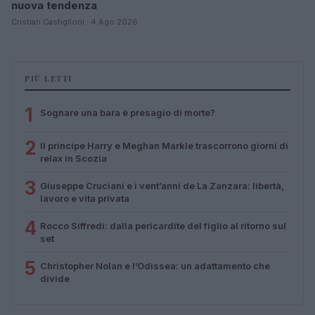
nuova tendenza
Cristian Castiglioni · 4 Ago 2026
PIÙ LETTI
1
Sognare una bara è presagio di morte?
2
Il principe Harry e Meghan Markle trascorrono giorni di
relax in Scozia
3
Giuseppe Cruciani e i vent’anni de La Zanzara: libertà,
lavoro e vita privata
4
Rocco Siffredi: dalla pericardite del figlio al ritorno sul
set
5
Christopher Nolan e l’Odissea: un adattamento che
divide