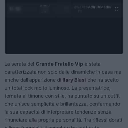
0:29 /
Ad
hub
Media
POWERED
1
/
4
1:47
BY
La serata del
Grande Fratello Vip
è stata
caratterizzata non solo dalle dinamiche in casa ma
anche dall’apparizione di
Ilary Blasi
che ha scelto
un total look molto luminoso. La presentatrice,
tornata al timone con stile, ha puntato su un outfit
che unisce semplicità e brillantezza, confermando
la sua capacità di interpretare tendenze senza
rinunciare alla propria personalità. Tra riflessi dorati
e linee femminili, il completo ha catturato