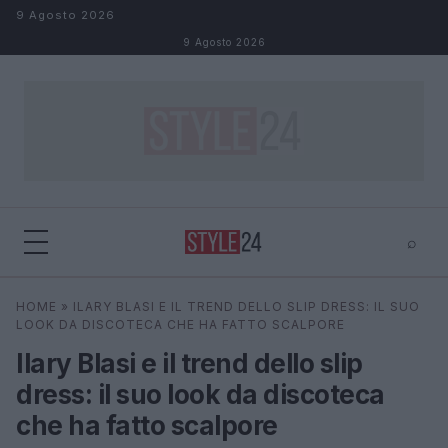
Salta al contenuto
9 Agosto 2026
9 Agosto 2026
⌕
×
⌕
HOME
»
ILARY BLASI E IL TREND DELLO SLIP DRESS: IL SUO
Cerca
LOOK DA DISCOTECA CHE HA FATTO SCALPORE
Ilary Blasi e il trend dello slip
dress: il suo look da discoteca
che ha fatto scalpore