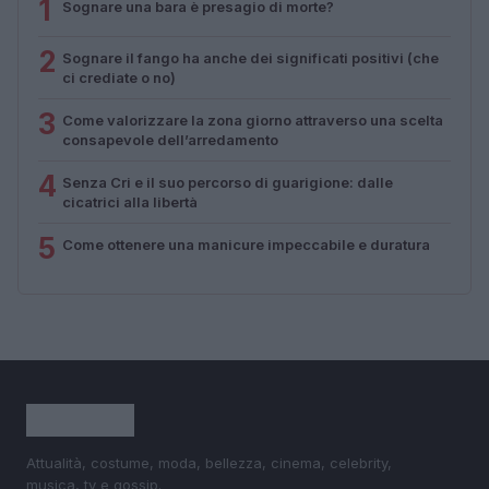
1
Sognare una bara è presagio di morte?
2
Sognare il fango ha anche dei significati positivi (che
ci crediate o no)
3
Come valorizzare la zona giorno attraverso una scelta
consapevole dell’arredamento
4
Senza Cri e il suo percorso di guarigione: dalle
cicatrici alla libertà
5
Come ottenere una manicure impeccabile e duratura
Attualità, costume, moda, bellezza, cinema, celebrity,
musica, tv e gossip.