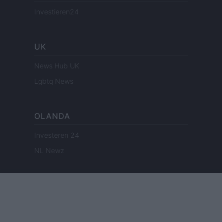
Investieren24
UK
News Hub UK
Lgbtq News
OLANDA
Investeren 24
NL Newz