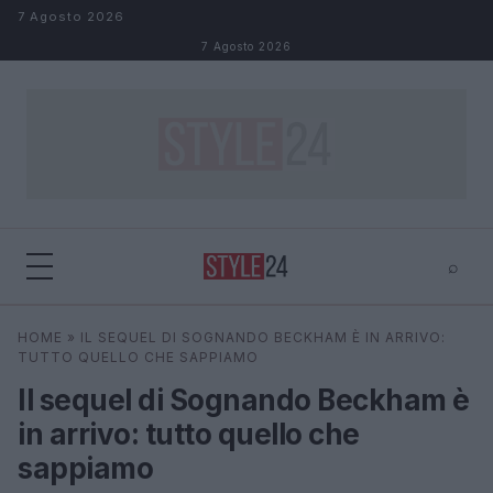
Salta al contenuto
7 Agosto 2026
7 Agosto 2026
⌕
×
⌕
HOME
»
IL SEQUEL DI SOGNANDO BECKHAM È IN ARRIVO:
Cerca
TUTTO QUELLO CHE SAPPIAMO
Il sequel di Sognando Beckham è
in arrivo: tutto quello che
sappiamo