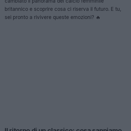
cambiato il panorama del calcio femminile
britannico e scoprire cosa ci riserva il futuro. E tu,
sei pronto a rivivere queste emozioni? 🔥
Il ritorno di un classico: cosa sappiamo