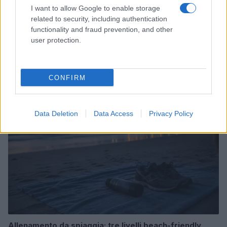
I want to allow Google to enable storage
related to security, including authentication
functionality and fraud prevention, and other
Guida sensoriale: note aromatiche per focalizzazione,
user protection.
relax e buonumore
Camilla Fiore · 7 Ago 2026
CONFIRM
FITNESS
Data Deletion
Data Access
Privacy Policy
Allenamento da spiaggia: tre livelli beach-friendly