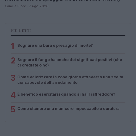
Camilla Fiore · 7 Ago 2026
PIÙ LETTI
1
Sognare una bara è presagio di morte?
2
Sognare il fango ha anche dei significati positivi (che
ci crediate o no)
3
Come valorizzare la zona giorno attraverso una scelta
consapevole dell’arredamento
4
È benefico esercitarsi quando si ha il raffreddore?
5
Come ottenere una manicure impeccabile e duratura