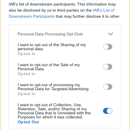
IAB’s list of downstream participants. This information may
also be disclosed by us to third parties on the
IAB’s List of
Downstream Participants
that may further disclose it to other
third parties.
Please note that this website/app uses one or more Google
Personal Data Processing Opt Outs
services and may gather and store information including but
not limited to your visit or usage behaviour. You may click to
I want to opt-out of the Sharing of my
personal data.
grant or deny consent to Google and its third-party tags to
Opted In
use your data for below specified purposes in below Google
consent section.
I want to opt-out of the Sale of my
Personal Data.
Opted In
Continua a leggere
I want to opt-out of processing my
Personal Data for Targeted Advertising.
Opted In
LIFESTYLE
I want to opt-out of Collection, Use,
Retention, Sale, and/or Sharing of my
Personal Data that Is Unrelated with the
Purposes for which it was collected.
Opted Out