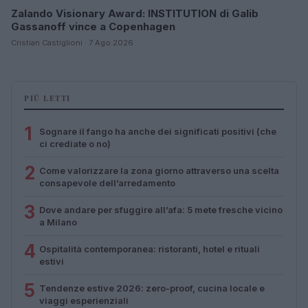
Zalando Visionary Award: INSTITUTION di Galib
Gassanoff vince a Copenhagen
Cristian Castiglioni · 7 Ago 2026
PIÙ LETTI
1
Sognare il fango ha anche dei significati positivi (che
ci crediate o no)
2
Come valorizzare la zona giorno attraverso una scelta
consapevole dell’arredamento
3
Dove andare per sfuggire all’afa: 5 mete fresche vicino
a Milano
4
Ospitalità contemporanea: ristoranti, hotel e rituali
estivi
5
Tendenze estive 2026: zero-proof, cucina locale e
viaggi esperienziali