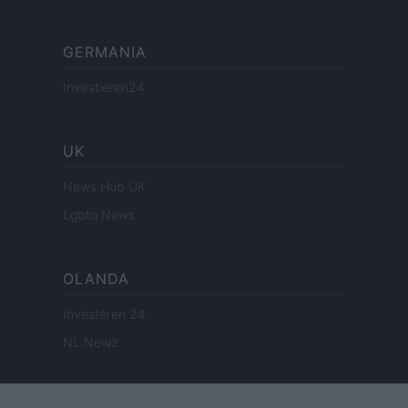
GERMANIA
Investieren24
UK
News Hub UK
Lgbtq News
OLANDA
Investeren 24
NL Newz