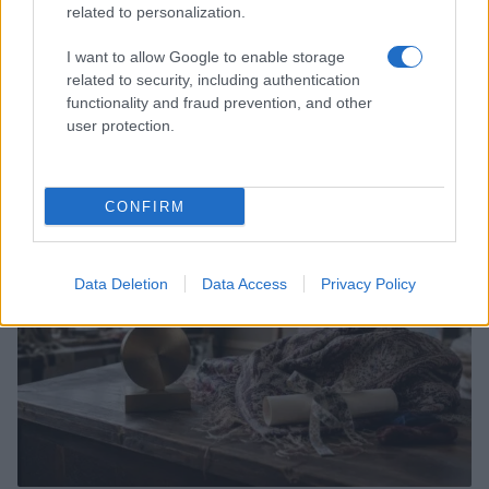
related to personalization.
I want to allow Google to enable storage
related to security, including authentication
functionality and fraud prevention, and other
Scopri Rocca San Giovanni, il borgo abruzzese tra
user protection.
mare e storia
Cristian Castiglioni · 8 Ago 2026
CONFIRM
LIFESTYLE
Data Deletion
Data Access
Privacy Policy