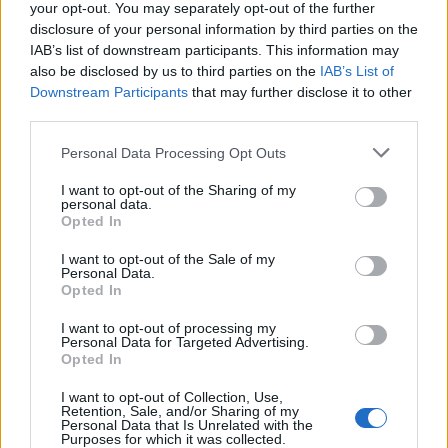
your opt-out. You may separately opt-out of the further
disclosure of your personal information by third parties on the
IAB’s list of downstream participants. This information may
also be disclosed by us to third parties on the
IAB’s List of
Downstream Participants
that may further disclose it to other
third parties.
Please note that this website/app uses one or more Google
Personal Data Processing Opt Outs
services and may gather and store information including but
not limited to your visit or usage behaviour. You may click to
I want to opt-out of the Sharing of my
personal data.
grant or deny consent to Google and its third-party tags to
Opted In
use your data for below specified purposes in below Google
consent section.
I want to opt-out of the Sale of my
Personal Data.
Opted In
Continua a leggere
I want to opt-out of processing my
Personal Data for Targeted Advertising.
LIFESTYLE
Opted In
I want to opt-out of Collection, Use,
Retention, Sale, and/or Sharing of my
Personal Data that Is Unrelated with the
Purposes for which it was collected.