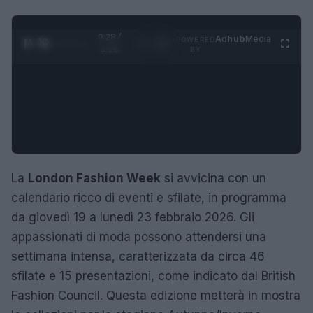
0:29 /
Ad
hub
Media
POWERED
1
/
4
3:16
BY
La
London Fashion Week
si avvicina con un
calendario ricco di eventi e sfilate, in programma
da giovedì 19 a lunedì 23 febbraio 2026. Gli
appassionati di moda possono attendersi una
settimana intensa, caratterizzata da circa 46
sfilate e 15 presentazioni, come indicato dal British
Fashion Council. Questa edizione metterà in mostra