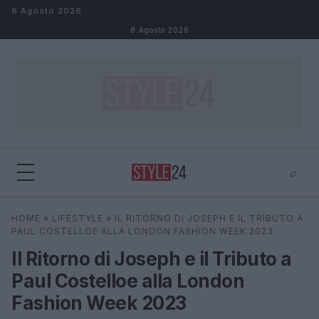
Salta al contenuto
8 Agosto 2026
8 Agosto 2026
⌕
×
⌕
HOME
»
LIFESTYLE
»
IL RITORNO DI JOSEPH E IL TRIBUTO A
Cerca
PAUL COSTELLOE ALLA LONDON FASHION WEEK 2023
Il Ritorno di Joseph e il Tributo a
Paul Costelloe alla London
Fashion Week 2023