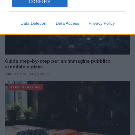
CONFIRM
Data Deletion
Data Access
Privacy Policy
Guida step-by-step per un’immagine pubblica
credibile e glam
Camilla Fiore · 9 Ago 2026
ALIMENTAZIONE