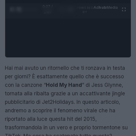
0:28 /
Ad
hub
Media
POWERED
1
/
4
1:47
BY
Hai mai avuto un ritornello che ti ronzava in testa
per giorni? È esattamente quello che è successo
con la canzone “
Hold My Hand
” di Jess Glynne,
tornata alla ribalta grazie a un accattivante jingle
pubblicitario di Jet2Holidays. In questo articolo,
andremo a scoprire il fenomeno virale che ha
riportato alla luce questa hit del 2015,
trasformandola in un vero e proprio tormentone su
TikTok. Ma cosa ha scatenato tutto questo?