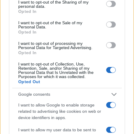
not limited to your visit or usage behaviour. You may click to
I want to opt-out of the Sharing of my
personal data.
grant or deny consent to Google and its third-party tags to
Opted In
use your data for below specified purposes in below Google
consent section.
I want to opt-out of the Sale of my
Personal Data.
Opted In
I want to opt-out of processing my
Personal Data for Targeted Advertising.
Opted In
I want to opt-out of Collection, Use,
Retention, Sale, and/or Sharing of my
Personal Data that Is Unrelated with the
Purposes for which it was collected.
Opted Out
Google consents
I want to allow Google to enable storage
related to advertising like cookies on web or
device identifiers in apps.
Continua a leggere
I want to allow my user data to be sent to