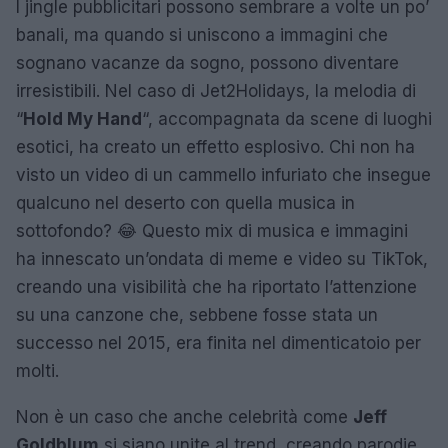
I jingle pubblicitari possono sembrare a volte un po’
banali, ma quando si uniscono a immagini che
sognano vacanze da sogno, possono diventare
irresistibili. Nel caso di Jet2Holidays, la melodia di
“
Hold My Hand
“, accompagnata da scene di luoghi
esotici, ha creato un effetto esplosivo. Chi non ha
visto un video di un cammello infuriato che insegue
qualcuno nel deserto con quella musica in
sottofondo? 😂 Questo mix di musica e immagini
ha innescato un’ondata di meme e video su TikTok,
creando una visibilità che ha riportato l’attenzione
su una canzone che, sebbene fosse stata un
successo nel 2015, era finita nel dimenticatoio per
molti.
Non è un caso che anche celebrità come
Jeff
Goldblum
si siano unite al trend, creando parodie