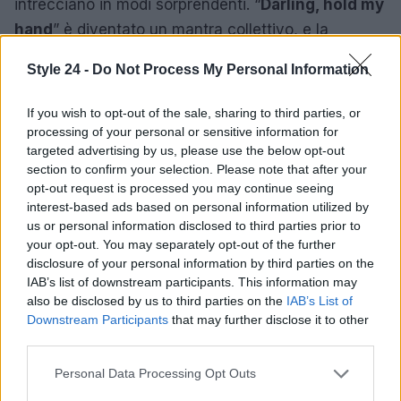
intrecciano in modi sorprendenti. “
Darling, hold my
hand
” è diventato un mantra collettivo, e la
risposta a questa frase è immediata per molti:
Style 24 -
Do Not Process My Personal Information
“
Nothing beats a Jet2 Holiday!
” Questo dimostra
come i trend virali non influenzino solo la musica,
If you wish to opt-out of the sale, sharing to third parties, or
ma plasmino anche la cultura popolare. Siamo tutti
processing of your personal or sensitive information for
targeted advertising by us, please use the below opt-out
parte di questo gioco, e chissà quali altre sorprese
section to confirm your selection. Please note that after your
ci riserverà il futuro. Non crederai mai a cosa
opt-out request is processed you may continue seeing
potrebbe succedere alla prossima hit riscoperta!
interest-based ads based on personal information utilized by
us or personal information disclosed to third parties prior to
your opt-out. You may separately opt-out of the further
disclosure of your personal information by third parties on the
AUTORE
IAB’s list of downstream participants. This information may
Staff
also be disclosed by us to third parties on the
IAB’s List of
Downstream Participants
that may further disclose it to other
third parties.
Please note that this website/app uses one or more Google
Personal Data Processing Opt Outs
services and may gather and store information including but