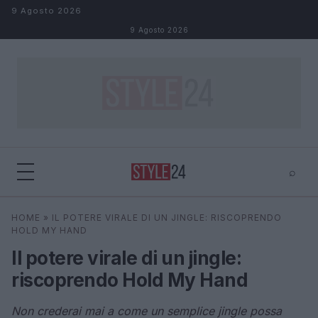
Salta al contenuto
9 Agosto 2026
9 Agosto 2026
⌕
×
⌕
HOME
»
IL POTERE VIRALE DI UN JINGLE: RISCOPRENDO
Cerca
HOLD MY HAND
Il potere virale di un jingle:
riscoprendo Hold My Hand
Non crederai mai a come un semplice jingle possa