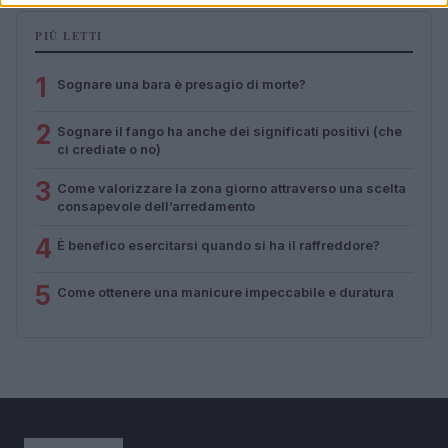
PIÙ LETTI
1
Sognare una bara è presagio di morte?
2
Sognare il fango ha anche dei significati positivi (che
ci crediate o no)
3
Come valorizzare la zona giorno attraverso una scelta
consapevole dell’arredamento
4
È benefico esercitarsi quando si ha il raffreddore?
5
Come ottenere una manicure impeccabile e duratura