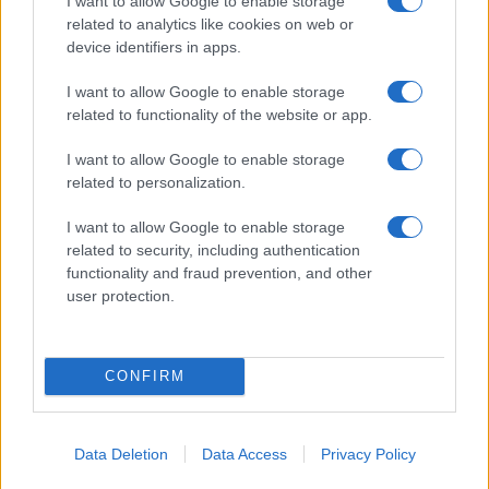
I want to allow Google to enable storage
mare e storia
related to analytics like cookies on web or
Cristian Castiglioni · 8 Ago 2026
device identifiers in apps.
OFFERTE&CONSIGLI
I want to allow Google to enable storage
related to functionality of the website or app.
I want to allow Google to enable storage
related to personalization.
I want to allow Google to enable storage
related to security, including authentication
functionality and fraud prevention, and other
user protection.
CONFIRM
Come abbinare le scarpe arancioni: consigli e
ispirazioni per l’estate 2026
Beatrice Bonaventura · 7 Ago 2026
Data Deletion
Data Access
Privacy Policy