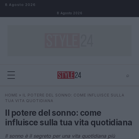
Salta al contenuto
8 Agosto 2026
8 Agosto 2026
⌕
×
⌕
HOME
»
IL POTERE DEL SONNO: COME INFLUISCE SULLA
Cerca
TUA VITA QUOTIDIANA
Il potere del sonno: come
influisce sulla tua vita quotidiana
Il sonno è il segreto per una vita quotidiana più