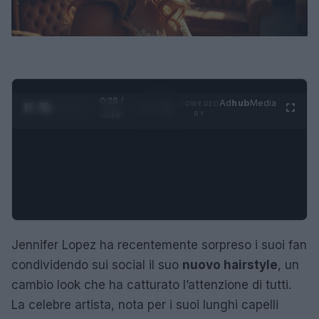
0:29 /
Ad
hub
Media
POWERED
1
/
4
3:16
BY
Jennifer Lopez ha recentemente sorpreso i suoi fan
condividendo sui social il suo
nuovo hairstyle
, un
cambio look che ha catturato l’attenzione di tutti.
La celebre artista, nota per i suoi lunghi capelli