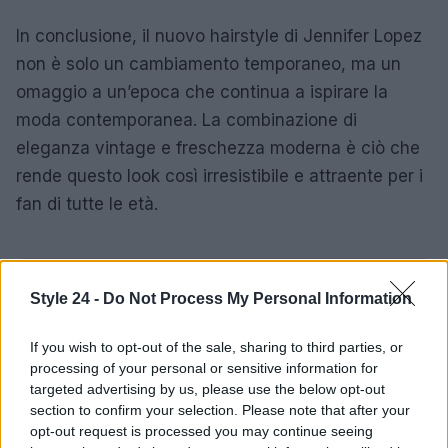
In conclusione, il nuovo hairstyle di Jennifer Lopez
non è solo un cambiamento temporaneo, ma un
omaggio a un’epoca che continua a ispirare la
moda contemporanea. La combinazione di
eleganza vintage e freschezza moderna è ciò che
rende questo look così irresistibile e attraente per i
fan di tutte le età.
AUTORE
Style 24 -
Do Not Process My Personal Information
Staff
If you wish to opt-out of the sale, sharing to third parties, or
processing of your personal or sensitive information for
targeted advertising by us, please use the below opt-out
section to confirm your selection. Please note that after your
opt-out request is processed you may continue seeing