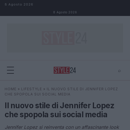
Salta al contenuto
8 Agosto 2026
8 Agosto 2026
⌕
×
⌕
HOME
»
LIFESTYLE
»
IL NUOVO STILE DI JENNIFER LOPEZ
Cerca
CHE SPOPOLA SUI SOCIAL MEDIA
Il nuovo stile di Jennifer Lopez
che spopola sui social media
Jennifer Lopez si reinventa con un affascinante look