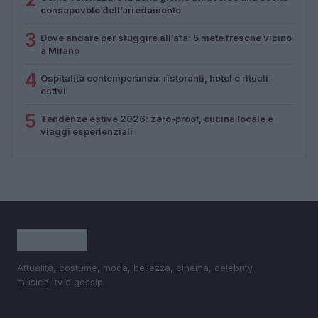
consapevole dell’arredamento
3
Dove andare per sfuggire all’afa: 5 mete fresche vicino
a Milano
4
Ospitalità contemporanea: ristoranti, hotel e rituali
estivi
5
Tendenze estive 2026: zero-proof, cucina locale e
viaggi esperienziali
Attualità, costume, moda, bellezza, cinema, celebrity,
musica, tv e gossip.