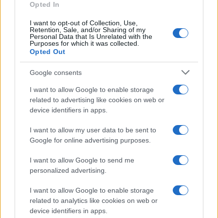
Opted In
Continua a leggere
I want to opt-out of Collection, Use,
Retention, Sale, and/or Sharing of my
Personal Data that Is Unrelated with the
Purposes for which it was collected.
LIFESTYLE
Opted Out
Google consents
I want to allow Google to enable storage
related to advertising like cookies on web or
device identifiers in apps.
I want to allow my user data to be sent to
Google for online advertising purposes.
I want to allow Google to send me
personalized advertising.
Sri Lanka: itinerari tra spiritualità, architettura e
I want to allow Google to enable storage
spiagge paradisiache
related to analytics like cookies on web or
Matteo Pellegrino · 8 Ago 2026
device identifiers in apps.