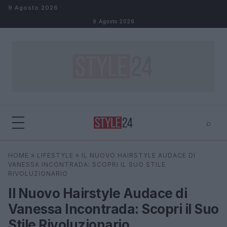
Salta al contenuto
9 Agosto 2026
9 Agosto 2026
⌕
×
⌕
HOME
»
LIFESTYLE
»
IL NUOVO HAIRSTYLE AUDACE DI
Cerca
VANESSA INCONTRADA: SCOPRI IL SUO STILE
RIVOLUZIONARIO
Il Nuovo Hairstyle Audace di
Vanessa Incontrada: Scopri il Suo
Stile Rivoluzionario