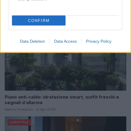
Beatrice Bonaventura · 9 Ago 2026
SALUTE
CONFIRM
Data Deletion
Data Access
Privacy Policy
Piano anti-caldo: idratazione smart, outfit freschi e
segnali d’allarme
Matteo Pellegrino · 9 Ago 2026
LIFESTYLE