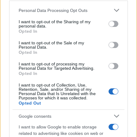
Staff
Please note that this website/app uses one or more Google
Personal Data Processing Opt Outs
services and may gather and store information including but
not limited to your visit or usage behaviour. You may click to
I want to opt-out of the Sharing of my
personal data.
grant or deny consent to Google and its third-party tags to
Opted In
use your data for below specified purposes in below Google
consent section.
I want to opt-out of the Sale of my
Personal Data.
Opted In
I want to opt-out of processing my
Personal Data for Targeted Advertising.
Opted In
I want to opt-out of Collection, Use,
Retention, Sale, and/or Sharing of my
Personal Data that Is Unrelated with the
Purposes for which it was collected.
Opted Out
Google consents
I want to allow Google to enable storage
related to advertising like cookies on web or