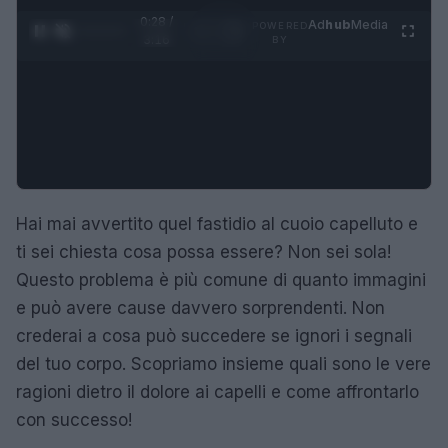
0:29 /
Ad
hub
Media
POWERED
1
/
4
3:16
BY
Hai mai avvertito quel fastidio al cuoio capelluto e
ti sei chiesta cosa possa essere? Non sei sola!
Questo problema è più comune di quanto immagini
e può avere cause davvero sorprendenti. Non
crederai a cosa può succedere se ignori i segnali
del tuo corpo. Scopriamo insieme quali sono le vere
ragioni dietro il dolore ai capelli e come affrontarlo
con successo!