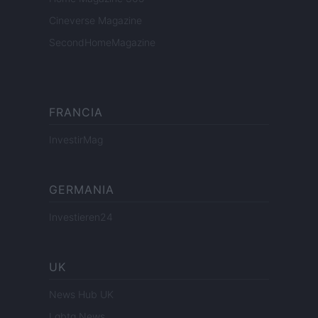
Cineverse Magazine
SecondHomeMagazine
FRANCIA
InvestirMag
GERMANIA
Investieren24
UK
News Hub UK
Lgbtq News