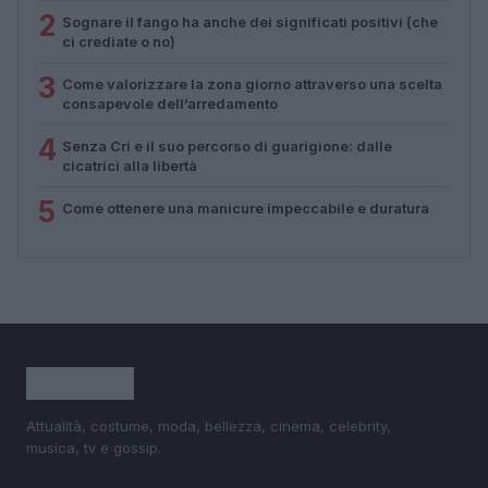
2
Sognare il fango ha anche dei significati positivi (che
ci crediate o no)
3
Come valorizzare la zona giorno attraverso una scelta
consapevole dell’arredamento
4
Senza Cri e il suo percorso di guarigione: dalle
cicatrici alla libertà
5
Come ottenere una manicure impeccabile e duratura
Attualità, costume, moda, bellezza, cinema, celebrity,
musica, tv e gossip.