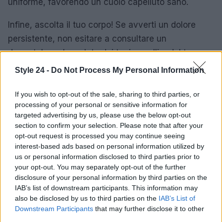
uniforme, favorendo un cuoio capelluto sano.
Infine, ascolta il tuo corpo! Se avverti un dolore
persistente, non esitare a consultare un
dermatologo. La salute dei tuoi capelli e del tuo
cuoio capelluto è fondamentale, e prendersene
Style 24 -
Do Not Process My Personal Information
cura può fare la differenza tra una chioma sana e
una serie di fastidi indesiderati. Ricorda, un cuoio
If you wish to opt-out of the sale, sharing to third parties, or
processing of your personal or sensitive information for
capelluto sano è il primo passo per avere capelli
targeted advertising by us, please use the below opt-out
splendidi! Regala ai tuoi capelli l’attenzione che
section to confirm your selection. Please note that after your
meritano e non trascurare i segnali che il tuo corpo
opt-out request is processed you may continue seeing
interest-based ads based on personal information utilized by
ti manda. Condividi questo articolo con chiunque
us or personal information disclosed to third parties prior to
possa averne bisogno e aiutali a scoprire il segreto
your opt-out. You may separately opt-out of the further
per un cuoio capelluto senza dolore!
disclosure of your personal information by third parties on the
IAB’s list of downstream participants. This information may
also be disclosed by us to third parties on the
IAB’s List of
Downstream Participants
that may further disclose it to other
AUTORE
third parties.