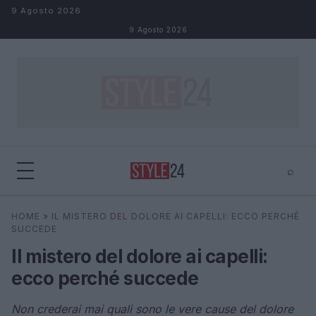
Salta al contenuto
9 Agosto 2026
9 Agosto 2026
⌕
×
⌕
HOME
»
IL MISTERO DEL DOLORE AI CAPELLI: ECCO PERCHÉ
Cerca
SUCCEDE
Il mistero del dolore ai capelli:
ecco perché succede
Non crederai mai quali sono le vere cause del dolore