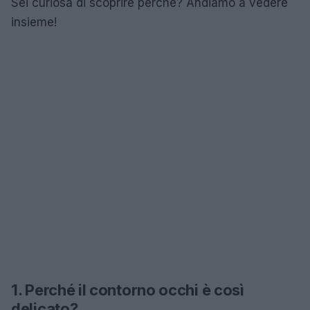
Sei curiosa di scoprire perché? Andiamo a vedere
insieme!
1. Perché il contorno occhi è così
delicato?