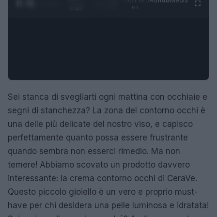
Ad
hub
Media
POWERED
1
/
4
3:16
BY
Sei stanca di svegliarti ogni mattina con occhiaie e
segni di stanchezza? La zona del contorno occhi è
una delle più delicate del nostro viso, e capisco
perfettamente quanto possa essere frustrante
quando sembra non esserci rimedio. Ma non
temere! Abbiamo scovato un prodotto davvero
interessante: la crema contorno occhi di CeraVe.
Questo piccolo gioiello è un vero e proprio must-
have per chi desidera una pelle luminosa e idratata!