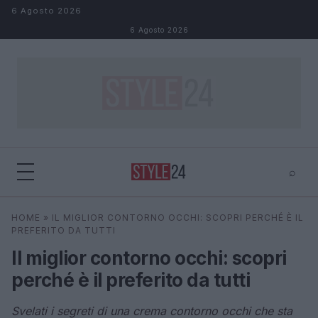
Salta al contenuto
6 Agosto 2026
6 Agosto 2026
⌕
×
⌕
HOME
»
IL MIGLIOR CONTORNO OCCHI: SCOPRI PERCHÉ È IL
Cerca
PREFERITO DA TUTTI
Il miglior contorno occhi: scopri
perché è il preferito da tutti
Svelati i segreti di una crema contorno occhi che sta