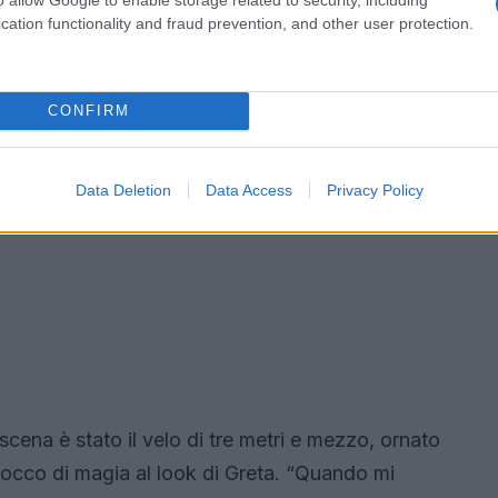
cation functionality and fraud prevention, and other user protection.
CONFIRM
Data Deletion
Data Access
Privacy Policy
ena è stato il velo di tre metri e mezzo, ornato
tocco di magia al look di Greta. “Quando mi