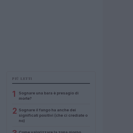
PIÙ LETTI
1
Sognare una bara è presagio di
morte?
2
Sognare il fango ha anche dei
significati positivi (che ci crediate o
no)
Come valorizzare la zona giorno