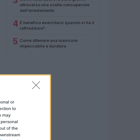
3
attraverso una scelta consapevole
dell’arredamento
4
È benefico esercitarsi quando si ha il
raffreddore?
5
Come ottenere una manicure
impeccabile e duratura
sonal or
ection to
ou may
 personal
out of the
 downstream