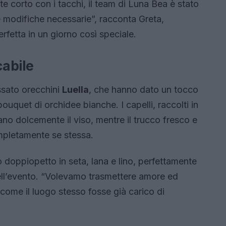
e corto con i tacchi, il team di Luna Bea è stato
le modifiche necessarie”, racconta Greta,
erfetta in un giorno così speciale.
abile
ssato orecchini
Luella
, che hanno dato un tocco
uquet di orchidee bianche. I capelli, raccolti in
no dolcemente il viso, mentre il trucco fresco e
mpletamente se stessa.
o doppiopetto in seta, lana e lino, perfettamente
ell’evento. “Volevamo trasmettere amore ed
come il luogo stesso fosse già carico di