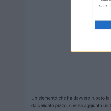
authenti
Un elemento che ha davvero rubato la sc
da delicato pizzo, che ha aggiunto un 