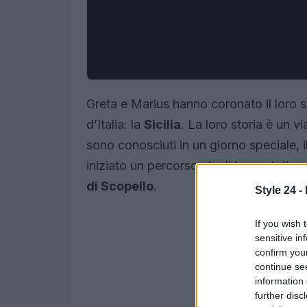
Greta e Marius hanno coronato il loro s
d’Italia: la
Sicilia
. La loro storia è un v
sono conosciuti in un giorno speciale,
iniziato un percorso che li ha portati a 
di Scopello
.
Style 24 -
If you wish 
sensitive in
confirm you
continue se
information 
further disc