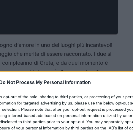
ogno d’amore in uno dei luoghi più incantevoli
iaggio che merita di essere raccontato. I due si
 il compleanno di Greta, e da quel momento è
pronunciare il fatidico sì alla suggestiva
Tonnara
Do Not Process My Personal Information
to opt-out of the sale, sharing to third parties, or processing of your per
formation for targeted advertising by us, please use the below opt-out s
r selection. Please note that after your opt-out request is processed y
eing interest-based ads based on personal information utilized by us or
disclosed to third parties prior to your opt-out. You may separately opt-
losure of your personal information by third parties on the IAB’s list of