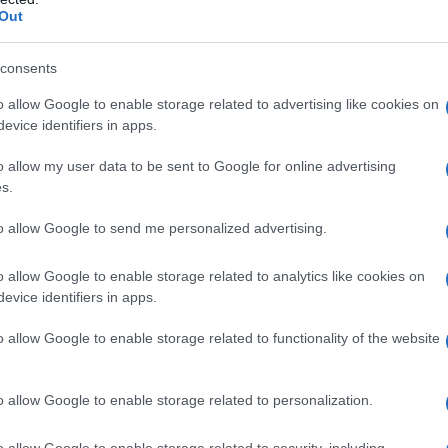
il 5 marzo, un simbolo del loro legame
Out
consents
suale: volevano un luogo che rispecchiasse il
o allow Google to enable storage related to advertising like cookies on
e. La Tonnara di Scopello, con il suo fascino
evice identifiers in apps.
i è rivelata il palcoscenico perfetto per celebrare
o allow my user data to be sent to Google for online advertising
.
s.
to allow Google to send me personalized advertising.
li unici
o allow Google to enable storage related to analytics like cookies on
sposa senza tempo e, quando ha scoperto la
evice identifiers in apps.
to di aver trovato ciò che cercava. “La filosofia
o allow Google to enable storage related to functionality of the website
Bea mi hanno colpito profondamente”, confida. Il
regiate, si caratterizzava per una silhouette
o allow Google to enable storage related to personalization.
turale della sposa.
o allow Google to enable storage related to security, including