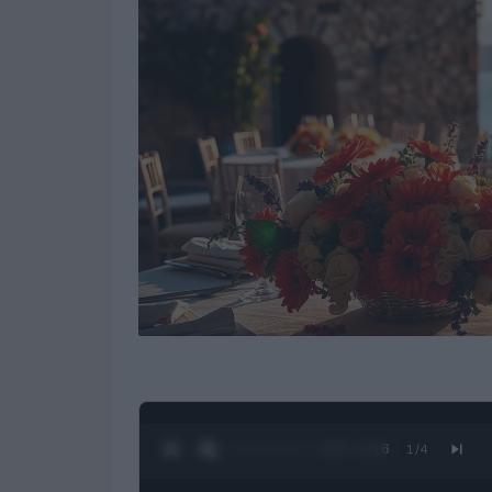
0:28 / 3:16
1
/
4