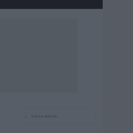
⌕
Cerca