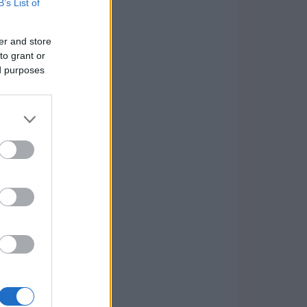
B’s List of
er and store
to grant or
ed purposes