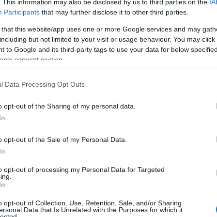
. This information may also be disclosed by us to third parties on the
IA
Participants
that may further disclose it to other third parties.
 that this website/app uses one or more Google services and may gath
including but not limited to your visit or usage behaviour. You may click 
 to Google and its third-party tags to use your data for below specifi
ogle consent section.
l Data Processing Opt Outs
o opt-out of the Sharing of my personal data.
In
ato tutto
o opt-out of the Sale of my Personal Data.
 prima volta a una festa, ma è stata la
In
a. “Non saremo amici”, le disse, lasciandola
to opt-out of processing my Personal Data for Targeted
 il via a una storia d’amore che si è
ing.
In
mo cresciuti fianco a fianco”, racconta Greta,
o opt-out of Collection, Use, Retention, Sale, and/or Sharing
elti ogni giorno. La proposta è arrivata
ersonal Data that Is Unrelated with the Purposes for which it
lected.