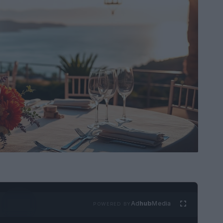
Ad
hub
Media
POWERED BY