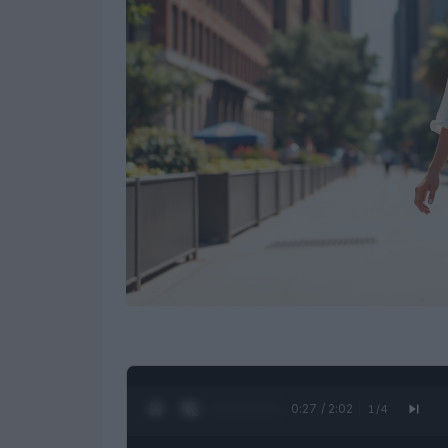
0:28 / 2:02
1
/
4