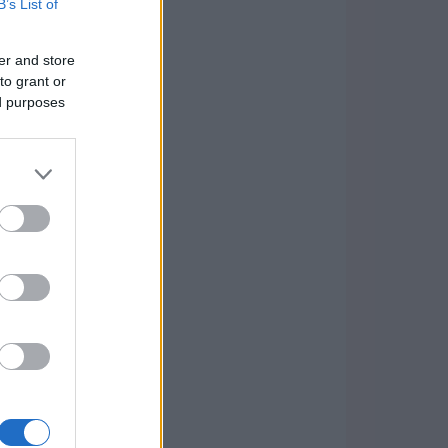
B’s List of
er and store
to grant or
ed purposes