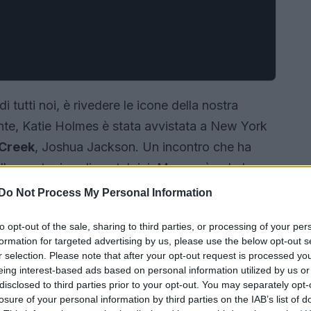
i tutti noi, è rivedere le icone della nostra
nte, Katie Holmes è stata avvistata a New York
Creek
, Joshua Jackson. Un incontro che ha
alla mente ricordi nostalgici. Ma non è solo la
ook easy e super chic di Katie è un vero must-
Do Not Process My Personal Information
scoprire di più?<\/p>
to opt-out of the sale, sharing to third parties, or processing of your per
formation for targeted advertising by us, please use the below opt-out s
r selection. Please note that after your opt-out request is processed y
eing interest-based ads based on personal information utilized by us or
disclosed to third parties prior to your opt-out. You may separately opt-
losure of your personal information by third parties on the IAB’s list of