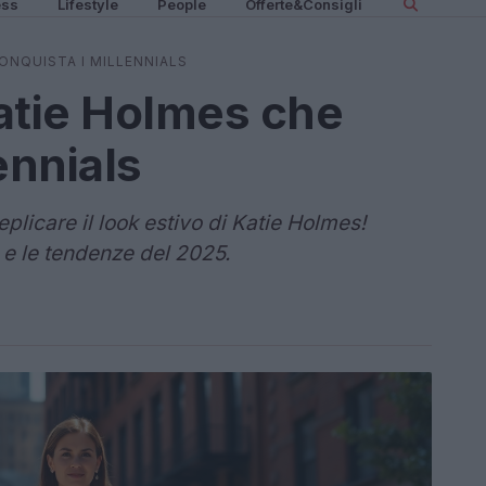
ess
Lifestyle
People
Offerte&Consigli
CONQUISTA I MILLENNIALS
Katie Holmes che
ennials
plicare il look estivo di Katie Holmes!
l e le tendenze del 2025.