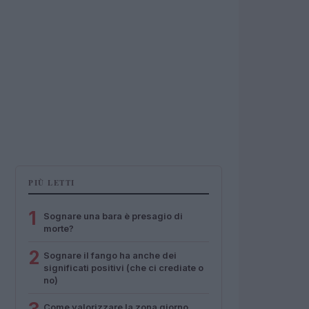
PIÙ LETTI
1
Sognare una bara è presagio di
morte?
2
Sognare il fango ha anche dei
significati positivi (che ci crediate o
no)
Come valorizzare la zona giorno