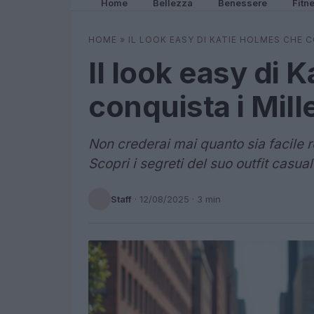
Home
Bellezza
Benessere
Fitn
HOME
»
IL LOOK EASY DI KATIE HOLMES CHE 
Il look easy di 
conquista i Mill
Non crederai mai quanto sia facile re
Scopri i segreti del suo outfit casua
Staff
·
12/08/2025
· 3 min