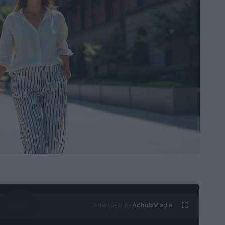
Ad
hub
Media
POWERED BY