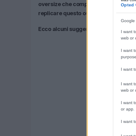
oversize che completano il look in perfe
Opted 
replicare questo outfit, e ti assicuro
Google 
Ecco alcuni suggerimenti pratici per i
I want t
web or d
I want t
purpose
I want 
I want t
web or d
I want t
or app.
I want t
I want t