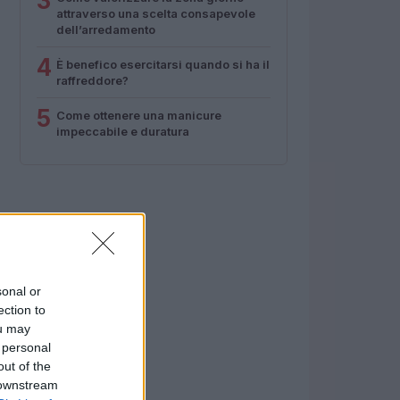
3
attraverso una scelta consapevole
dell’arredamento
4
È benefico esercitarsi quando si ha il
raffreddore?
5
Come ottenere una manicure
impeccabile e duratura
sonal or
ection to
ou may
 personal
out of the
 downstream