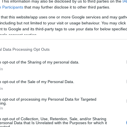
. This information may also be disclosed by us to third parties on the
IA
Participants
that may further disclose it to other third parties.
 that this website/app uses one or more Google services and may gath
including but not limited to your visit or usage behaviour. You may click 
 to Google and its third-party tags to use your data for below specifi
ogle consent section.
l Data Processing Opt Outs
o opt-out of the Sharing of my personal data.
In
a trendy<\/h2>
o opt-out of the Sale of my Personal Data.
In
a semplice, ma che segue con precisione le
to opt-out of processing my Personal Data for Targeted
ing.
assica giacca, ha optato per una camicia
In
affrontare le calde temperature estive. Sotto,
o opt-out of Collection, Use, Retention, Sale, and/or Sharing
n tocco di layering, e un paio di jeans
ersonal Data that Is Unrelated with the Purposes for which it
lected.