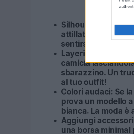
authenti
Silhouette ampia:
S
attillati, per un co
sentirsi a proprio a
Layering:
Infila la 
camicia lasciandola
sbarazzino. Un truc
al tuo outfit!
Colori audaci:
Se la
prova un modello a 
bianca. La moda è 
Aggiungi accessori
una borsa minimal 