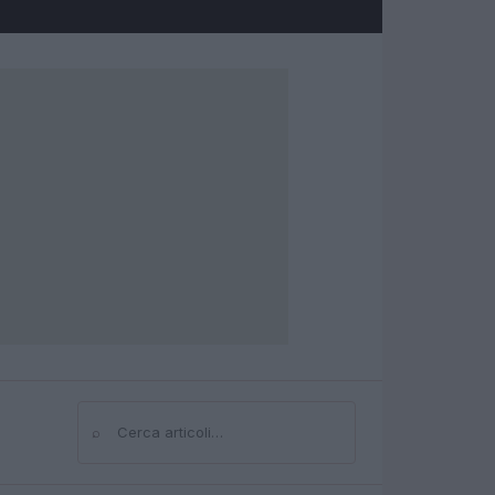
⌕
Cerca