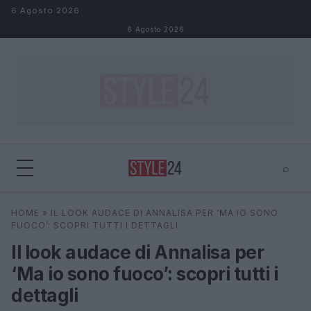
Salta al contenuto
6 Agosto 2026
6 Agosto 2026
⌕
×
⌕
HOME
»
IL LOOK AUDACE DI ANNALISA PER ‘MA IO SONO
Cerca
FUOCO’: SCOPRI TUTTI I DETTAGLI
Il look audace di Annalisa per
‘Ma io sono fuoco’: scopri tutti i
dettagli