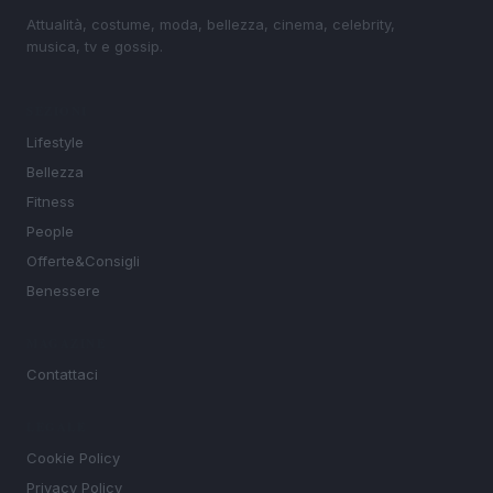
Attualità, costume, moda, bellezza, cinema, celebrity,
musica, tv e gossip.
SEZIONI
Lifestyle
Bellezza
Fitness
People
Offerte&Consigli
Benessere
MAGAZINE
Contattaci
LEGALE
Cookie Policy
Privacy Policy