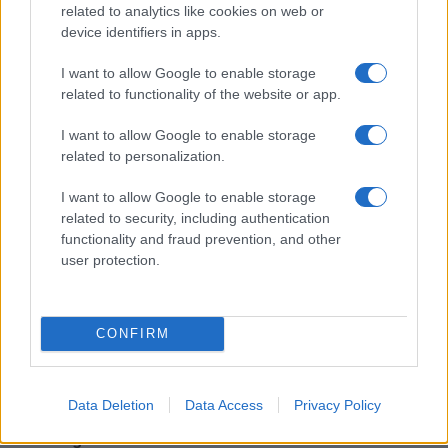
related to analytics like cookies on web or
device identifiers in apps.
Dove si terrà Vogue World nel 2027: la scelta di San
I want to allow Google to enable storage
Francisco
related to functionality of the website or app.
Matteo Pellegrino · 6 Ago 2026
I want to allow Google to enable storage
LIFESTYLE
related to personalization.
I want to allow Google to enable storage
related to security, including authentication
functionality and fraud prevention, and other
user protection.
CONFIRM
Data Deletion
Data Access
Privacy Policy
Come riconoscere e risolvere i problemi della lavanda
nel tuo giardino