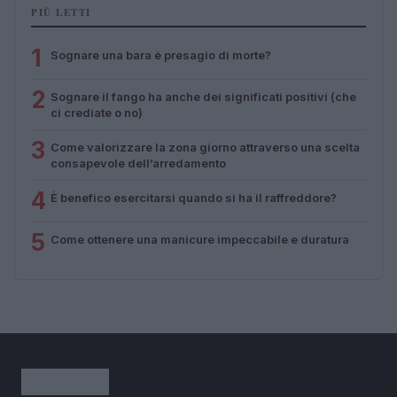
PIÙ LETTI
1
Sognare una bara è presagio di morte?
2
Sognare il fango ha anche dei significati positivi (che
ci crediate o no)
3
Come valorizzare la zona giorno attraverso una scelta
consapevole dell’arredamento
4
È benefico esercitarsi quando si ha il raffreddore?
5
Come ottenere una manicure impeccabile e duratura