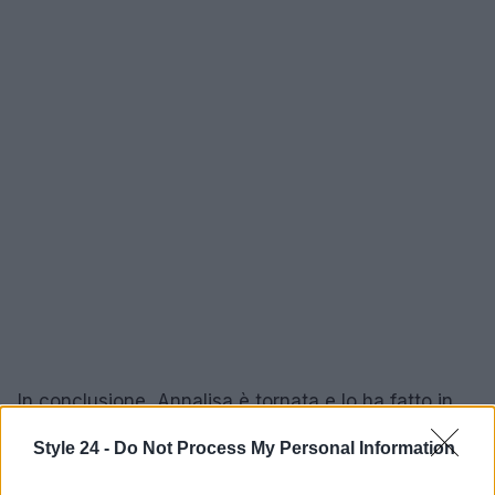
In conclusione, Annalisa è tornata e lo ha fatto in
grande stile! Non vediamo l’ora di scoprire tutto ciò
Style 24 -
Do Not Process My Personal Information
che ha in serbo per noi. E voi, cosa ne pensate di
questo nuovo look? Fatecelo sapere nei commenti!