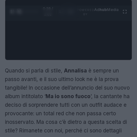
0:28 /
Ad
hub
Media
POWERED
1
/
4
2:02
BY
Quando si parla di stile,
Annalisa
è sempre un
passo avanti, e il suo ultimo look ne è la prova
tangibile! In occasione dell’annuncio del suo nuovo
album intitolato ‘
Ma io sono fuoco
’, la cantante ha
deciso di sorprendere tutti con un outfit audace e
provocante: un total red che non passa certo
inosservato. Ma cosa c’è dietro a questa scelta di
stile? Rimanete con noi, perché ci sono dettagli