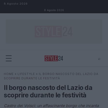
Salta al contenuto
8 Agosto 2026
8 Agosto 2026
⌕
×
⌕
HOME
»
LIFESTYLE
»
IL BORGO NASCOSTO DEL LAZIO DA
Cerca
SCOPRIRE DURANTE LE FESTIVITÀ
Il borgo nascosto del Lazio da
scoprire durante le festività
Castro dei Volsci: un affascinante borgo che incanta