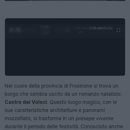
0:29 /
Ad
hub
Media
POWERED
1
/
4
3:16
BY
Nel cuore della provincia di Frosinone si trova un
borgo che sembra uscito da un romanzo natalizio:
Castro dei Volsci
. Questo luogo magico, con le
sue caratteristiche architetture e panorami
mozzafiato, si trasforma in un
presepe vivente
durante il periodo delle festività. Conosciuto anche