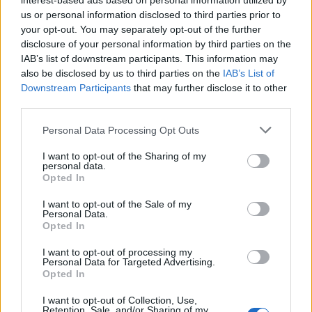
interest-based ads based on personal information utilized by
us or personal information disclosed to third parties prior to
your opt-out. You may separately opt-out of the further
disclosure of your personal information by third parties on the
IAB’s list of downstream participants. This information may
also be disclosed by us to third parties on the
IAB’s List of
Downstream Participants
that may further disclose it to other
third parties.
Please note that this website/app uses one or more Google
Personal Data Processing Opt Outs
services and may gather and store information including but
not limited to your visit or usage behaviour. You may click to
I want to opt-out of the Sharing of my
personal data.
grant or deny consent to Google and its third-party tags to
Opted In
use your data for below specified purposes in below Google
consent section.
I want to opt-out of the Sale of my
Personal Data.
Opted In
I want to opt-out of processing my
Continua a leggere
Personal Data for Targeted Advertising.
Opted In
LIFESTYLE
I want to opt-out of Collection, Use,
Retention, Sale, and/or Sharing of my