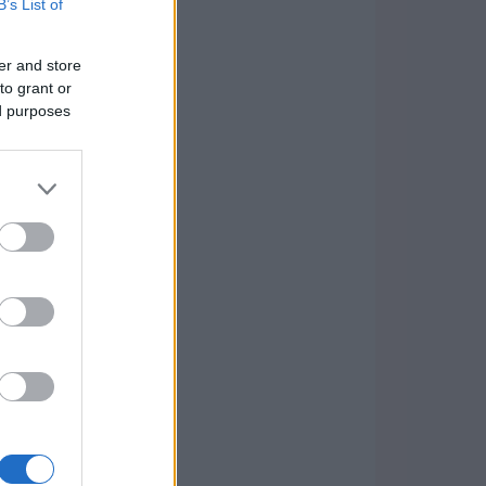
B’s List of
er and store
to grant or
ed purposes