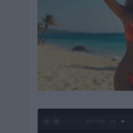
0:28 / 2:02
1
/
4