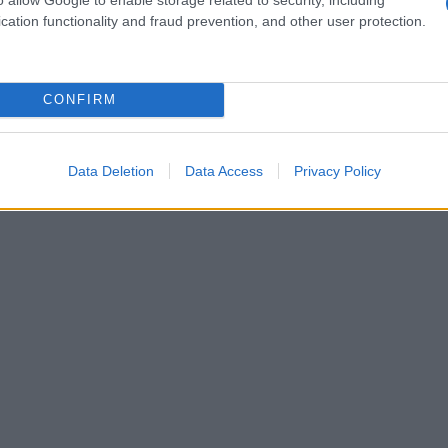
n bikini, lancia un messaggio di accettazione e
cation functionality and fraud prevention, and other user protection.
 sentirsi a proprio agio nel proprio corpo è un
rfezione può oscurare la sua luce, e questo è
CONFIRM
i fan. Ogni selfie che scatta è un invito a
ciare il corpo che si ha. Ti senti ispirata?
Data Deletion
Data Access
Privacy Policy