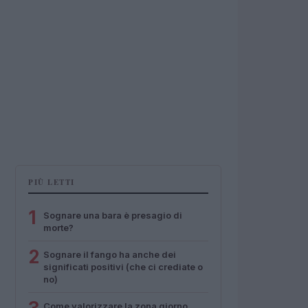
PIÙ LETTI
1
Sognare una bara è presagio di
morte?
2
Sognare il fango ha anche dei
significati positivi (che ci crediate o
no)
Come valorizzare la zona giorno