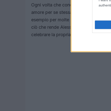
Ogni volta che condivide un’immagine i
authenti
amore per se stessa. La sua capacità di
esempio per molte donne. Nessuna impe
ciò che rende Alessia un’icona per i suo
celebrare la propria bellezza e ad abbrac