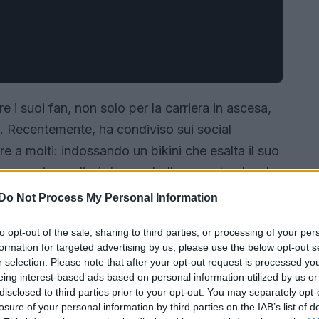
 i suoi fan, non solo per la carriera in ascesa,
. Recentemente, ha condiviso sui social
e a molti: indossando un bikini che esalta il suo
iosa e sicura di sé. La sua bellezza naturale e la
lla gioia e alla positività. E quel sorriso
Do Not Process My Personal Information
ato, vero?
to opt-out of the sale, sharing to third parties, or processing of your per
formation for targeted advertising by us, please use the below opt-out s
r selection. Please note that after your opt-out request is processed y
eing interest-based ads based on personal information utilized by us or
disclosed to third parties prior to your opt-out. You may separately opt-
losure of your personal information by third parties on the IAB’s list of