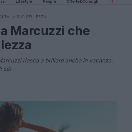
ess
Lifestyle
People
Offerte&Consigli
SALTA LA SUA BELLEZZA
ssia Marcuzzi che
llezza
arcuzzi riesca a brillare anche in vacanza.
i sé!