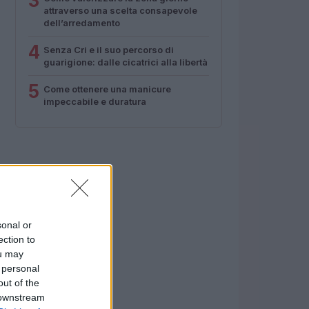
3
attraverso una scelta consapevole
dell’arredamento
4
Senza Cri e il suo percorso di
guarigione: dalle cicatrici alla libertà
5
Come ottenere una manicure
impeccabile e duratura
sonal or
ection to
ou may
 personal
out of the
 downstream