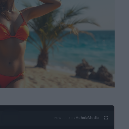
Ad
hub
Media
POWERED BY