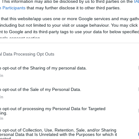
. This information may also be disclosed by us to third parties on the
IA
Participants
that may further disclose it to other third parties.
 that this website/app uses one or more Google services and may gath
including but not limited to your visit or usage behaviour. You may click 
 to Google and its third-party tags to use your data for below specifi
ogle consent section.
l Data Processing Opt Outs
o opt-out of the Sharing of my personal data.
In
web
o opt-out of the Sale of my Personal Data.
In
un semplice capo d’abbigliamento, ma un simbolo
to opt-out of processing my Personal Data for Targeted
 e la pelle abbronzata sono messe in risalto da un
ing.
In
ità. Ogni scatto condiviso su Instagram è un
o opt-out of Collection, Use, Retention, Sale, and/or Sharing
an non possono fare a meno di commentare e
ersonal Data that Is Unrelated with the Purposes for which it
lected.