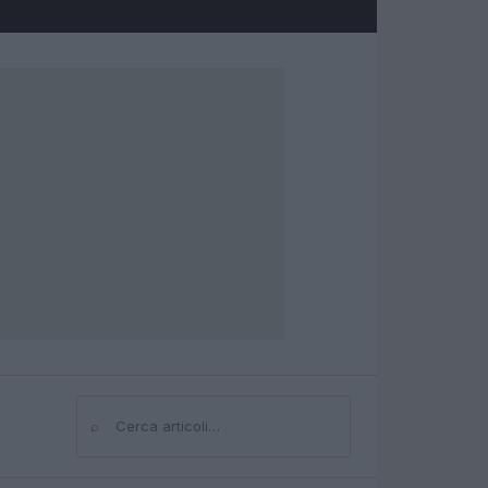
⌕
Cerca