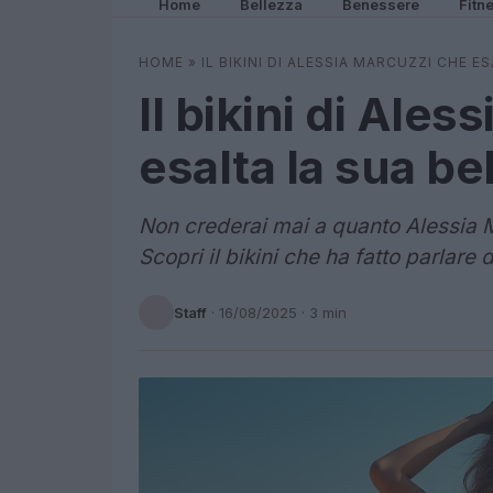
Home
Bellezza
Benessere
Fitn
HOME
»
IL BIKINI DI ALESSIA MARCUZZI CHE E
Il bikini di Ale
esalta la sua be
Non crederai mai a quanto Alessia M
Scopri il bikini che ha fatto parlare d
Staff
·
16/08/2025
· 3 min