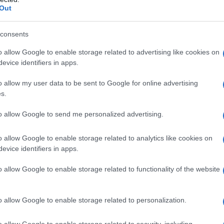
ero 4 tra gli scatti più iconici di Alessia farà
Out
 Che ne dici di dare un’occhiata?
consents
nuove avventure
o allow Google to enable storage related to advertising like cookies on
evice identifiers in apps.
zzi sta vivendo un periodo d’oro anche dal punto
o allow my user data to be sent to Google for online advertising
 suoi programmi su Rai Due e Prime Video, la
s.
e edizioni di format amati dal pubblico. A
to allow Google to send me personalized advertising.
lla guida di un nuovo reality show,
The Traitors
tori con il fiato sospeso. Ma non è tutto: Alessia
o allow Google to enable storage related to analytics like cookies on
w tutto italiano che ha già conquistato i cuori
evice identifiers in apps.
prire cosa ci riserverà?
o allow Google to enable storage related to functionality of the website
dence
o allow Google to enable storage related to personalization.
orpo e la sua femminilità con orgoglio sui social.
o allow Google to enable storage related to security, including