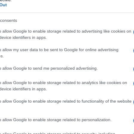
lla meditazione, per ridurre lo stress e
Out
consents
ne consapevole
o allow Google to enable storage related to advertising like cookies on
evice identifiers in apps.
 consapevole
. Questo concetto non si limita a
o allow my user data to be sent to Google for online advertising
e attenzione su come e perché si mangia.
s.
e per alimenti freschi e di stagione può
to allow Google to send me personalized advertising.
endendolo un momento di piacere e cura personale.
o allow Google to enable storage related to analytics like cookies on
ale
evice identifiers in apps.
o allow Google to enable storage related to functionality of the website
a delle relazioni umane nel percorso verso il
nità con interessi condivisi offre supporto e
o allow Google to enable storage related to personalization.
solo arricchiscono la vita quotidiana, ma
esilienza emotiva.
o allow Google to enable storage related to security, including