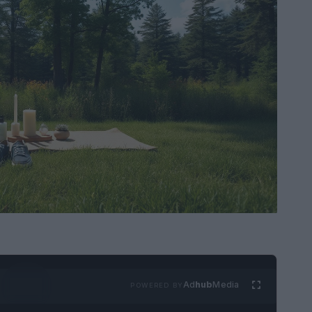
Ad
hub
Media
POWERED BY