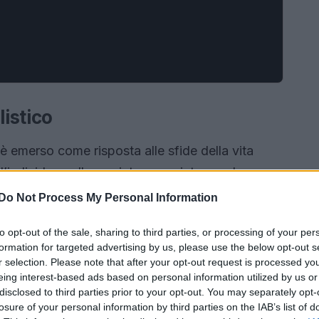
listico
è emerso come risposta alle sfide della vita
individuo nella sua interezza, integrando
losofia olistica trae origine da pratiche antiche,
Do Not Process My Personal Information
onsapevole, le cui radici si trovano nelle culture
to opt-out of the sale, sharing to third parties, or processing of your per
formation for targeted advertising by us, please use the below opt-out s
r selection. Please note that after your opt-out request is processed y
eing interest-based ads based on personal information utilized by us or
disclosed to third parties prior to your opt-out. You may separately opt-
losure of your personal information by third parties on the IAB’s list of