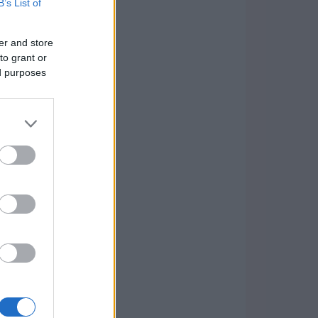
B’s List of
er and store
to grant or
ed purposes