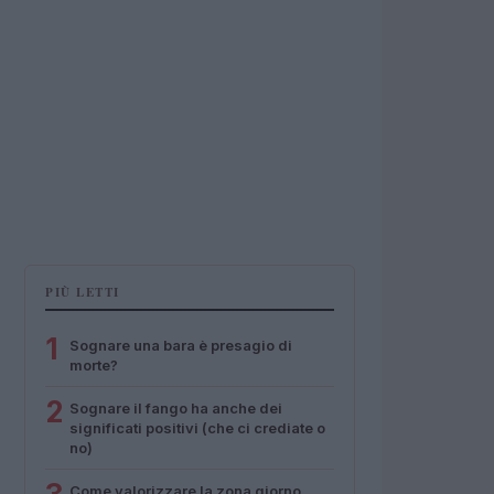
PIÙ LETTI
1
Sognare una bara è presagio di
morte?
2
Sognare il fango ha anche dei
significati positivi (che ci crediate o
no)
Come valorizzare la zona giorno