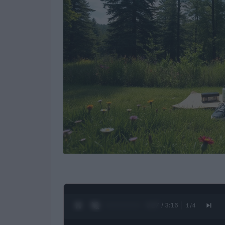
0:28 / 3:16
1
/
4