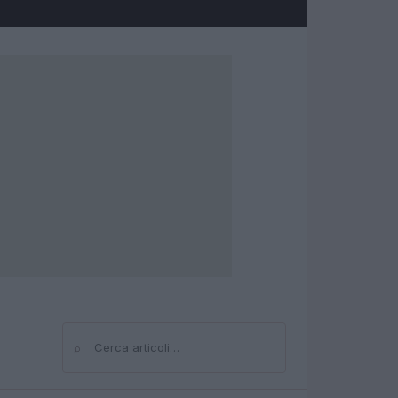
⌕
Cerca