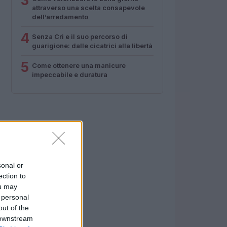
3
attraverso una scelta consapevole
dell’arredamento
4
Senza Cri e il suo percorso di
guarigione: dalle cicatrici alla libertà
5
Come ottenere una manicure
impeccabile e duratura
sonal or
ection to
ou may
 personal
out of the
 downstream