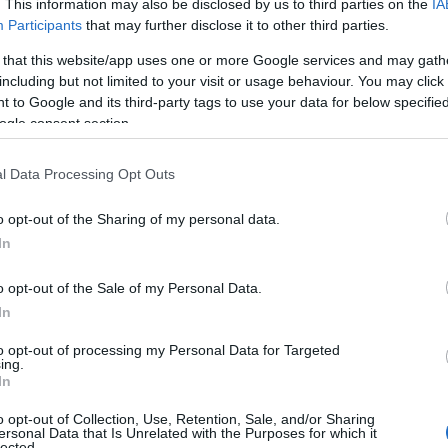
. This information may also be disclosed by us to third parties on the
IA
Participants
that may further disclose it to other third parties.
 that this website/app uses one or more Google services and may gath
including but not limited to your visit or usage behaviour. You may click 
 to Google and its third-party tags to use your data for below specifi
ogle consent section.
l Data Processing Opt Outs
o opt-out of the Sharing of my personal data.
In
o opt-out of the Sale of my Personal Data.
un benessere integrato
In
to opt-out of processing my Personal Data for Targeted
 impegno e coerenza. Integrare attività come
ing.
In
rata non solo migliora la salute fisica, ma
o opt-out of Collection, Use, Retention, Sale, and/or Sharing
li esperti del settore confermano l’importanza di
ersonal Data that Is Unrelated with the Purposes for which it
lected.