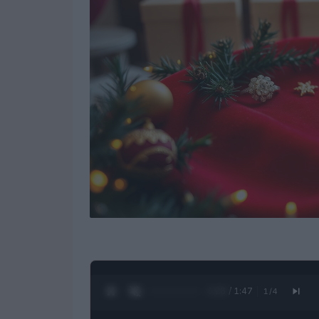
0:27 / 1:47
1
/
4