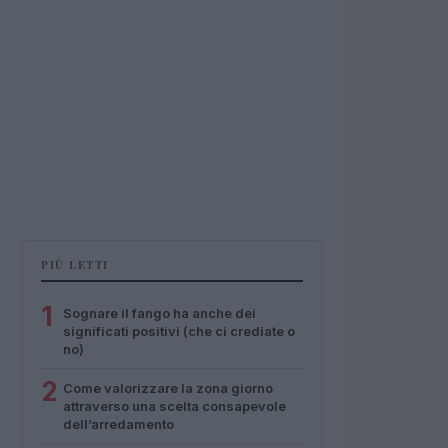
PIÙ LETTI
1
Sognare il fango ha anche dei
significati positivi (che ci crediate o
no)
2
Come valorizzare la zona giorno
attraverso una scelta consapevole
dell’arredamento