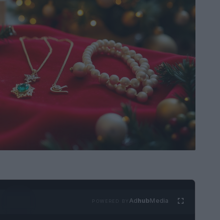
Ad
hub
Media
POWERED BY