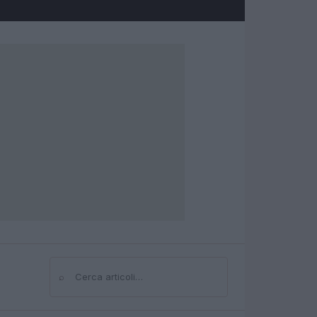
⌕
Cerca