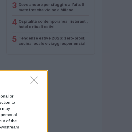
3
Dove andare per sfuggire all’afa: 5
mete fresche vicino a Milano
4
Ospitalità contemporanea: ristoranti,
hotel e rituali estivi
5
Tendenze estive 2026: zero-proof,
cucina locale e viaggi esperienziali
sonal or
ection to
ou may
 personal
out of the
 downstream