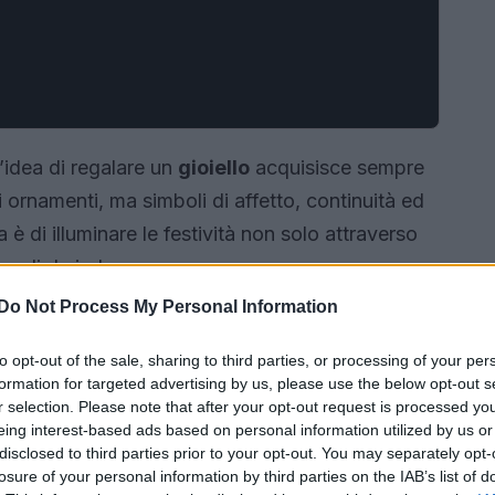
l’idea di regalare un
gioiello
acquisisce sempre
ornamenti, ma simboli di affetto, continuità ed
 è di illuminare le festività non solo attraverso
regali da indossare.
Do Not Process My Personal Information
to opt-out of the sale, sharing to third parties, or processing of your per
formation for targeted advertising by us, please use the below opt-out s
r selection. Please note that after your opt-out request is processed y
eing interest-based ads based on personal information utilized by us or
disclosed to third parties prior to your opt-out. You may separately opt-
losure of your personal information by third parties on the IAB’s list of