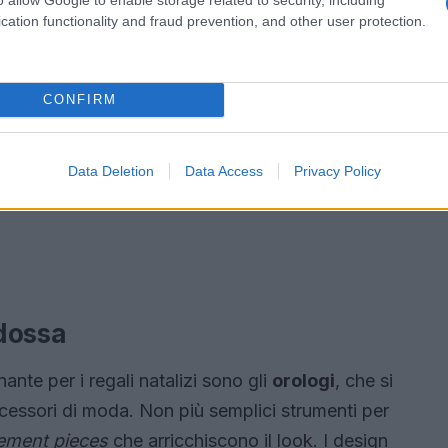
cation functionality and fraud prevention, and other user protection.
CONFIRM
Data Deletion
Data Access
Privacy Policy
ndossa
inante per i regali natalizi sono gli
orologi
, che si
ccessori di moda. Non più semplici strumenti per
ement pieces
che arricchiscono il look. I design