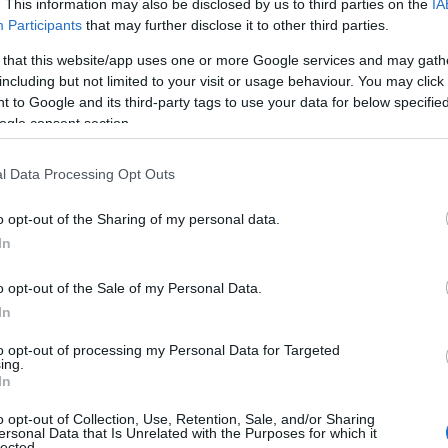
. This information may also be disclosed by us to third parties on the
IA
Participants
that may further disclose it to other third parties.
 that this website/app uses one or more Google services and may gath
including but not limited to your visit or usage behaviour. You may click 
 to Google and its third-party tags to use your data for below specifi
ogle consent section.
l Data Processing Opt Outs
o opt-out of the Sharing of my personal data.
presenta un gesto intriso di significato che
In
 di un anello, una collana o un bracciale, ogni
ale, riunendo generazioni e stili diversi. Di
o opt-out of the Sale of my Personal Data.
In
evidenti per questo Natale.
to opt-out of processing my Personal Data for Targeted
ing.
In
o opt-out of Collection, Use, Retention, Sale, and/or Sharing
isti del Natale, diventando preziosi alleati per
ersonal Data that Is Unrelated with the Purposes for which it
lected.