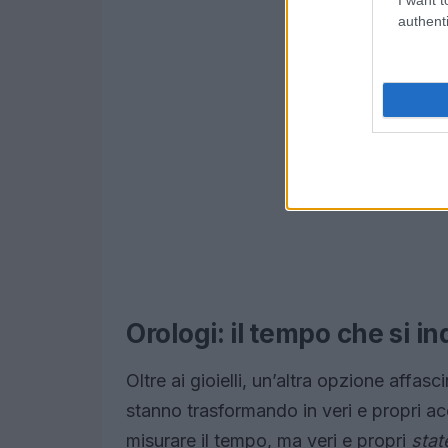
authenti
Orologi: il tempo che si i
Oltre ai gioielli, un’altra opzione affasc
stanno trasformando in veri e propri a
misurare il tempo, ma veri e propri
stat