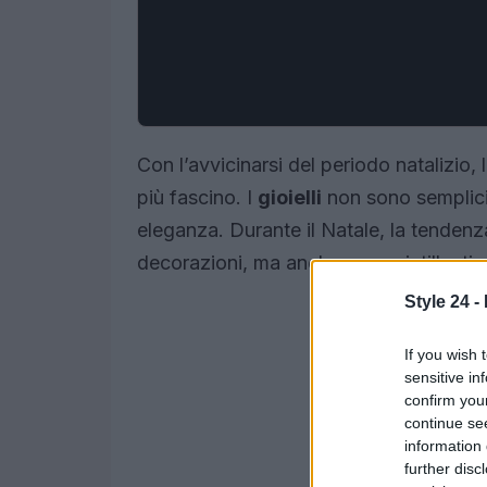
Con l’avvicinarsi del periodo natalizio, 
più fascino. I
gioielli
non sono semplici 
eleganza. Durante il Natale, la tendenza
decorazioni, ma anche con scintillanti 
Style 24 -
If you wish 
sensitive in
confirm you
continue se
information 
further disc