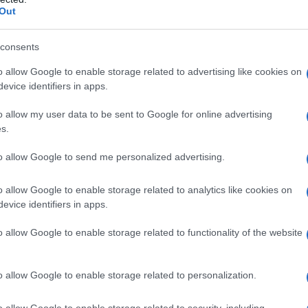
ndi. Da modelli classici a design moderni, la
Out
egliere un pezzo che rappresenti il legame
anello con diamanti
può simboleggiare un
consents
oro rosa
aggiunge freschezza e colore durante le
o allow Google to enable storage related to advertising like cookies on
evice identifiers in apps.
o allow my user data to be sent to Google for online advertising
s.
affiri
, rappresentano un’ottima scelta per chi
to allow Google to send me personalized advertising.
e raffinatezza. Questi colori vibranti non solo
o allow Google to enable storage related to analytics like cookies on
 anche un significato unico a ciascun gioiello.
evice identifiers in apps.
to alla saggezza e alla nobiltà, rendendolo un
o allow Google to enable storage related to functionality of the website
dità e la storia di un pezzo.
o allow Google to enable storage related to personalization.
o allow Google to enable storage related to security, including