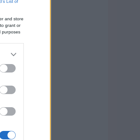
B’s List of
er and store
to grant or
ed purposes