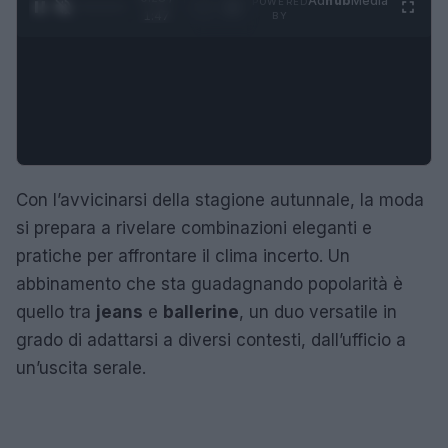
Ad
hub
Media
POWERED
1
/
4
1:47
BY
Con l’avvicinarsi della stagione autunnale, la moda
si prepara a rivelare combinazioni eleganti e
pratiche per affrontare il clima incerto. Un
abbinamento che sta guadagnando popolarità è
quello tra
jeans
e
ballerine
, un duo versatile in
grado di adattarsi a diversi contesti, dall’ufficio a
un’uscita serale.