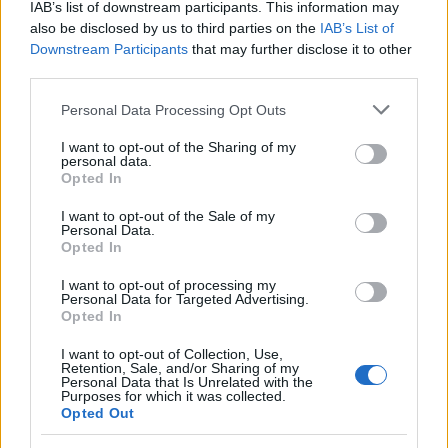
IAB’s list of downstream participants. This information may
also be disclosed by us to third parties on the
IAB’s List of
Downstream Participants
that may further disclose it to other
third parties.
Copenhagen Fashion Week SS27: le novità che stanno
Please note that this website/app uses one or more Google
Personal Data Processing Opt Outs
rivoluzionando la moda
services and may gather and store information including but
Cristian Castiglioni · 8 Ago 2026
not limited to your visit or usage behaviour. You may click to
I want to opt-out of the Sharing of my
personal data.
grant or deny consent to Google and its third-party tags to
Opted In
LIFESTYLE
use your data for below specified purposes in below Google
consent section.
I want to opt-out of the Sale of my
Personal Data.
Opted In
I want to opt-out of processing my
Personal Data for Targeted Advertising.
Opted In
I want to opt-out of Collection, Use,
Retention, Sale, and/or Sharing of my
Personal Data that Is Unrelated with the
Purposes for which it was collected.
Opted Out