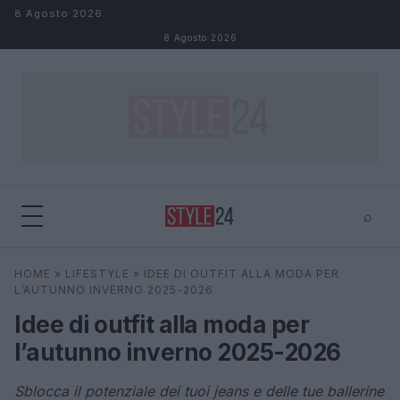
Salta al contenuto
8 Agosto 2026
8 Agosto 2026
⌕
×
⌕
HOME
»
LIFESTYLE
»
IDEE DI OUTFIT ALLA MODA PER
Cerca
L’AUTUNNO INVERNO 2025-2026
Idee di outfit alla moda per
l’autunno inverno 2025-2026
Sblocca il potenziale dei tuoi jeans e delle tue ballerine