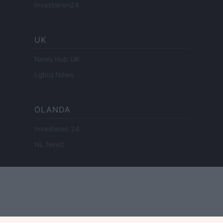
Investieren24
UK
News Hub UK
Lgbtq News
OLANDA
Investeren 24
NL Newz