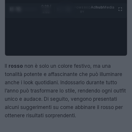
0:29 /
Ad
hub
Media
POWERED
1
/
4
2:02
BY
Il
rosso
non è solo un colore festivo, ma una
tonalità potente e affascinante che può illuminare
anche i look quotidiani. Indossarlo durante tutto
l’anno può trasformare lo stile, rendendo ogni outfit
unico e audace. Di seguito, vengono presentati
alcuni suggerimenti su come abbinare il rosso per
ottenere risultati sorprendenti.