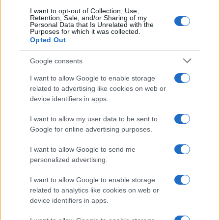
Continua a leggere
I want to opt-out of Collection, Use,
Retention, Sale, and/or Sharing of my
Personal Data that Is Unrelated with the
LIFESTYLE
Purposes for which it was collected.
Opted Out
Google consents
I want to allow Google to enable storage
related to advertising like cookies on web or
device identifiers in apps.
I want to allow my user data to be sent to
Google for online advertising purposes.
I want to allow Google to send me
personalized advertising.
Dove si terrà Vogue World nel 2027: la scelta di San
Francisco
I want to allow Google to enable storage
Matteo Pellegrino · 6 Ago 2026
related to analytics like cookies on web or
device identifiers in apps.
LIFESTYLE