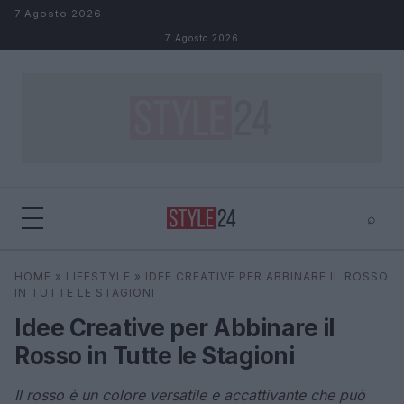
Salta al contenuto
7 Agosto 2026
7 Agosto 2026
⌕
×
⌕
HOME
»
LIFESTYLE
»
IDEE CREATIVE PER ABBINARE IL ROSSO
Cerca
IN TUTTE LE STAGIONI
Idee Creative per Abbinare il
Rosso in Tutte le Stagioni
Il rosso è un colore versatile e accattivante che può