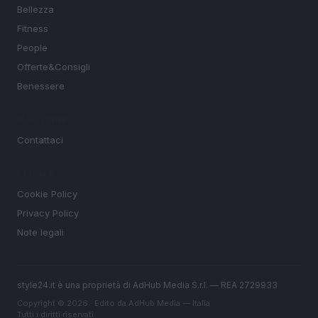
Bellezza
Fitness
People
Offerte&Consigli
Benessere
MAGAZINE
Contattaci
LEGALE
Cookie Policy
Privacy Policy
Note legali
style24.it è una proprietà di AdHub Media S.r.l. — REA 2729933
Copyright © 2026 · Edito da AdHub Media — Italia
Tutti i diritti riservati