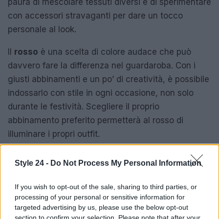
paura di mescolare tessuti diversi e di sperimentare
con accessori stravaganti per dare un tocco
personale al look.
Il
rosso
è una scelta di colore audace che può
davvero fare la differenza nel guardaroba. Con i
giusti abbinamenti e un po’ di creatività, è possibile
indossarlo con stile in ogni occasione, non solo
durante le festività. Scegliere il proprio
abbinamento preferito permetterà al rosso di
illuminare i propri outfit.
Style 24 -
Do Not Process My Personal Information
AUTORE
Staff
If you wish to opt-out of the sale, sharing to third parties, or
processing of your personal or sensitive information for
targeted advertising by us, please use the below opt-out
section to confirm your selection. Please note that after your