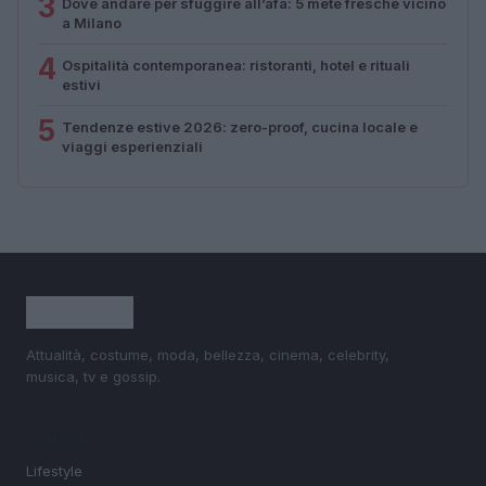
3
Dove andare per sfuggire all’afa: 5 mete fresche vicino
a Milano
4
Ospitalità contemporanea: ristoranti, hotel e rituali
estivi
5
Tendenze estive 2026: zero-proof, cucina locale e
viaggi esperienziali
Attualità, costume, moda, bellezza, cinema, celebrity,
musica, tv e gossip.
SEZIONI
Lifestyle