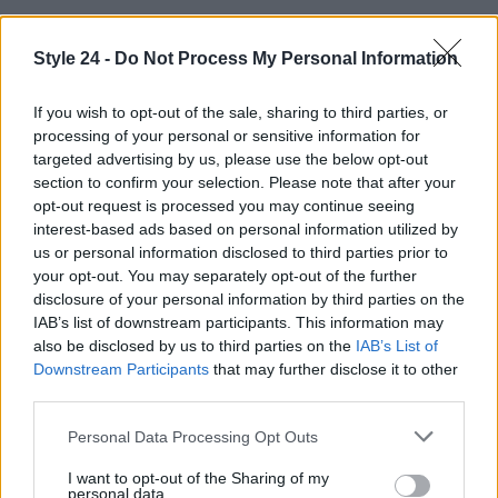
In conclusione, i tonici per capelli rappresentano
Style 24 -
Do Not Process My Personal Information
una vera e propria rivoluzione nella cura dei capelli.
Con ingredienti mirati e una routine semplice, puoi
If you wish to opt-out of the sale, sharing to third parties, or
processing of your personal or sensitive information for
finalmente ottenere la chioma dei tuoi sogni. Non
targeted advertising by us, please use the below opt-out
aspettare oltre: il tuo viaggio verso capelli sani e
section to confirm your selection. Please note that after your
belli inizia adesso! Che ne dici di provare un tonico
opt-out request is processed you may continue seeing
interest-based ads based on personal information utilized by
oggi stesso?✨
us or personal information disclosed to third parties prior to
your opt-out. You may separately opt-out of the further
disclosure of your personal information by third parties on the
IAB’s list of downstream participants. This information may
AUTORE
Staff
also be disclosed by us to third parties on the
IAB’s List of
Downstream Participants
that may further disclose it to other
third parties.
Please note that this website/app uses one or more Google
Personal Data Processing Opt Outs
services and may gather and store information including but
not limited to your visit or usage behaviour. You may click to
I want to opt-out of the Sharing of my
personal data.