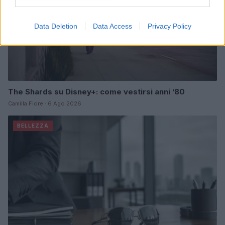
Data Deletion
Data Access
Privacy Policy
The Shards su Disney+: come vestirsi anni ’80
Camilla Fiore · 6 Ago 2026
BELLEZZA