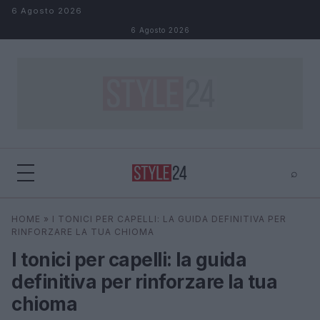
Salta al contenuto
6 Agosto 2026
6 Agosto 2026
⌕
×
⌕
HOME
»
I TONICI PER CAPELLI: LA GUIDA DEFINITIVA PER
Cerca
RINFORZARE LA TUA CHIOMA
I tonici per capelli: la guida
definitiva per rinforzare la tua
chioma