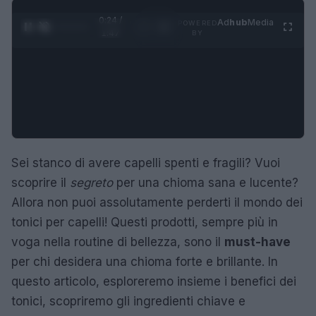
0:25 /
Ad
hub
Media
POWERED
1
/
4
1:47
BY
Sei stanco di avere capelli spenti e fragili? Vuoi
scoprire il
segreto
per una chioma sana e lucente?
Allora non puoi assolutamente perderti il mondo dei
tonici per capelli! Questi prodotti, sempre più in
voga nella routine di bellezza, sono il
must-have
per chi desidera una chioma forte e brillante. In
questo articolo, esploreremo insieme i benefici dei
tonici, scopriremo gli ingredienti chiave e