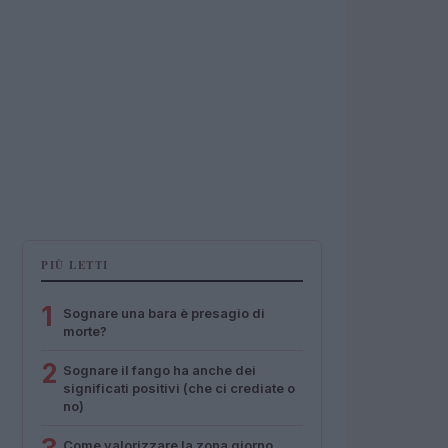
PIÙ LETTI
1
Sognare una bara è presagio di
morte?
2
Sognare il fango ha anche dei
significati positivi (che ci crediate o
no)
Come valorizzare la zona giorno