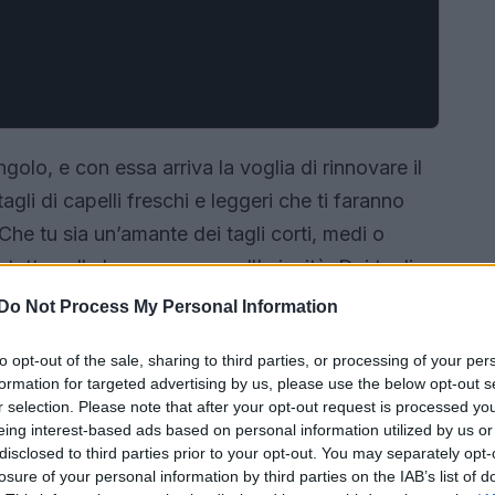
golo, e con essa arriva la voglia di rinnovare il
agli di capelli freschi e leggeri che ti faranno
 Che tu sia un’amante dei tagli corti, medi o
utto sulla leggerezza e sull’ariosità. Dai tagli
 le versioni micro e poolside del celebre
Do Not Process My Personal Information
pronte per essere esplorate! 💇‍♀️
to opt-out of the sale, sharing to third parties, or processing of your per
formation for targeted advertising by us, please use the below opt-out s
r selection. Please note that after your opt-out request is processed y
eing interest-based ads based on personal information utilized by us or
disclosed to third parties prior to your opt-out. You may separately opt-
losure of your personal information by third parties on the IAB’s list of