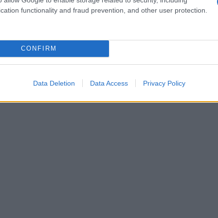
. Chi non ama un po’ di praticità nella propria
cation functionality and fraud prevention, and other user protection.
CONFIRM
Data Deletion
Data Access
Privacy Policy