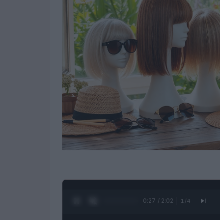
0:28 / 2:02
1
/
4