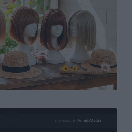
Ad
hub
Media
POWERED BY