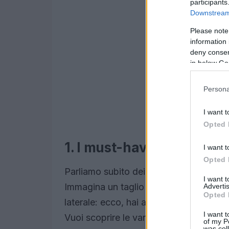
participants
Downstream 
Please note
information 
deny consent
in below Go
Persona
I want t
Opted 
1. I must-have dell’estate: 
I want t
Opted 
Parliamo subito dei
pixie cut
, una dell
I want 
Immagina un taglio che si presenta con
Advertis
Opted 
laterale: ecco, hai appena visualizzato
I want t
Vuoi scoprire le varianti più in voga? D
of my P
was col