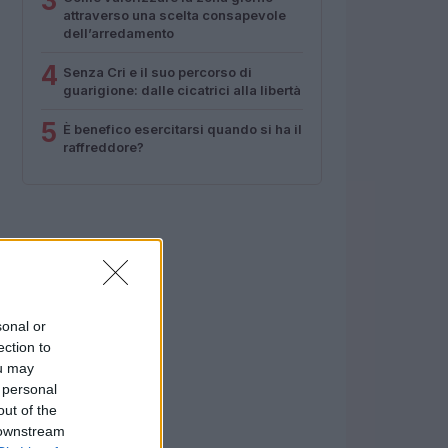
3
attraverso una scelta consapevole
dell’arredamento
4
Senza Cri e il suo percorso di
guarigione: dalle cicatrici alla libertà
5
È benefico esercitarsi quando si ha il
raffreddore?
sonal or
ection to
ou may
 personal
out of the
 downstream