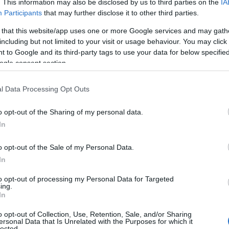
. This information may also be disclosed by us to third parties on the
IA
Participants
that may further disclose it to other third parties.
 that this website/app uses one or more Google services and may gath
including but not limited to your visit or usage behaviour. You may click 
 to Google and its third-party tags to use your data for below specifi
ogle consent section.
l Data Processing Opt Outs
o opt-out of the Sharing of my personal data.
In
i pixie cut
o opt-out of the Sale of my Personal Data.
In
e scelte più audaci e cool per l’estate 2025.
to opt-out of processing my Personal Data for Targeted
 una forma piena in cima e un maxi ciuffo
ing.
In
 un look fresco e moderno! Ma non è finita qui!
o opt-out of Collection, Use, Retention, Sale, and/or Sharing
allo
shaggy pixie cut
, con la sua struttura
ersonal Data that Is Unrelated with the Purposes for which it
lected.