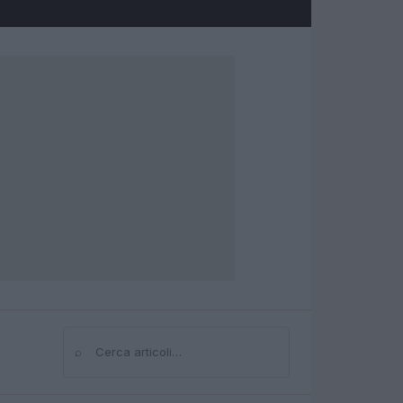
⌕
Cerca