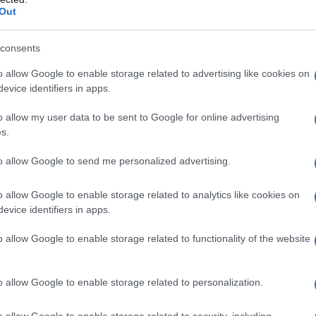
cissimo riccio sfoggiato da celebrità come
Out
lio riesce a trasmettere vibrazioni positive. Non
satile!
consents
o allow Google to enable storage related to advertising like cookies on
do tra mullet e pixie che sta conquistando il cuore
evice identifiers in apps.
 uno stile rock e audace! E se sei un’amante del
o allow my user data to be sent to Google for online advertising
ta ogni estate. Quest’anno, il
poolside bob
,
s.
r chi sogna un look da spiaggia senza troppi
to allow Google to send me personalized advertising.
tura di stile?
o allow Google to enable storage related to analytics like cookies on
 tendenza
evice identifiers in apps.
o allow Google to enable storage related to functionality of the website
b
si fa protagonista indiscusso dell’estate 2025.
nde scalature invisibili, è perfetto per
o allow Google to enable storage related to personalization.
ando volume senza appesantire. Facile da gestire
na scelta versatile per chi cerca un cambiamento
o allow Google to enable storage related to security, including