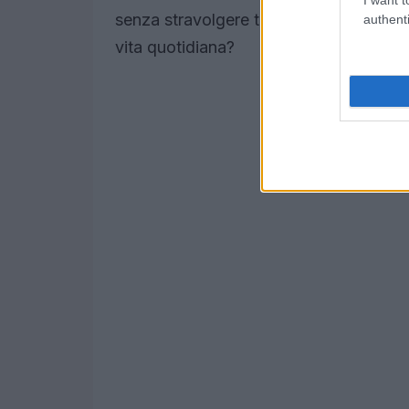
senza stravolgere troppo il proprio look
authenti
vita quotidiana?