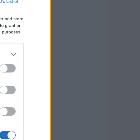
B’s List of
er and store
to grant or
ed purposes