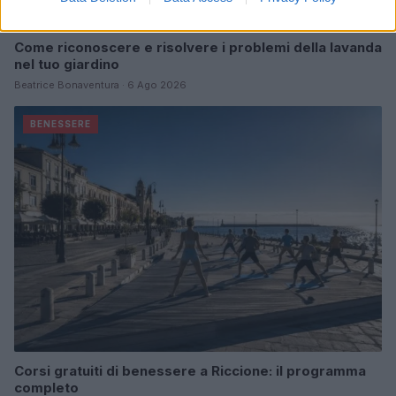
Come riconoscere e risolvere i problemi della lavanda
nel tuo giardino
Beatrice Bonaventura · 6 Ago 2026
BENESSERE
Corsi gratuiti di benessere a Riccione: il programma
completo