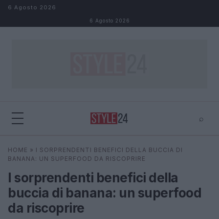
Salta al contenuto
6 Agosto 2026
6 Agosto 2026
⌕
×
⌕
HOME
»
I SORPRENDENTI BENEFICI DELLA BUCCIA DI
Cerca
BANANA: UN SUPERFOOD DA RISCOPRIRE
I sorprendenti benefici della
buccia di banana: un superfood
da riscoprire