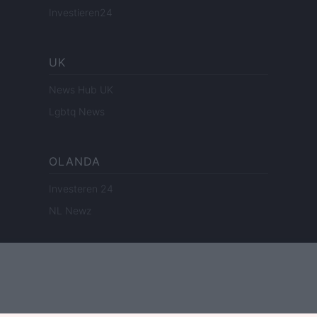
Investieren24
UK
News Hub UK
Lgbtq News
OLANDA
Investeren 24
NL Newz