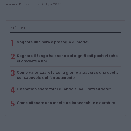
Beatrice Bonaventura · 6 Ago 2026
PIÙ LETTI
1
Sognare una bara è presagio di morte?
2
Sognare il fango ha anche dei significati positivi (che
ci crediate o no)
3
Come valorizzare la zona giorno attraverso una scelta
consapevole dell’arredamento
4
È benefico esercitarsi quando si ha il raffreddore?
5
Come ottenere una manicure impeccabile e duratura