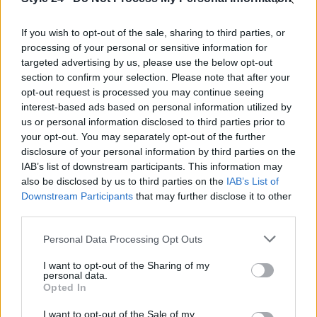
Non sottovalutare mai ciò che si considera uno
If you wish to opt-out of the sale, sharing to third parties, or
scarto: potrebbe rivelarsi un vero e proprio alleato
processing of your personal or sensitive information for
per la salute e il pianeta.
targeted advertising by us, please use the below opt-out
section to confirm your selection. Please note that after your
opt-out request is processed you may continue seeing
interest-based ads based on personal information utilized by
AUTORE
us or personal information disclosed to third parties prior to
Staff
your opt-out. You may separately opt-out of the further
disclosure of your personal information by third parties on the
IAB’s list of downstream participants. This information may
also be disclosed by us to third parties on the
IAB’s List of
Downstream Participants
that may further disclose it to other
third parties.
Please note that this website/app uses one or more Google
Personal Data Processing Opt Outs
services and may gather and store information including but
not limited to your visit or usage behaviour. You may click to
I want to opt-out of the Sharing of my
personal data.
grant or deny consent to Google and its third-party tags to
Opted In
use your data for below specified purposes in below Google
consent section.
I want to opt-out of the Sale of my