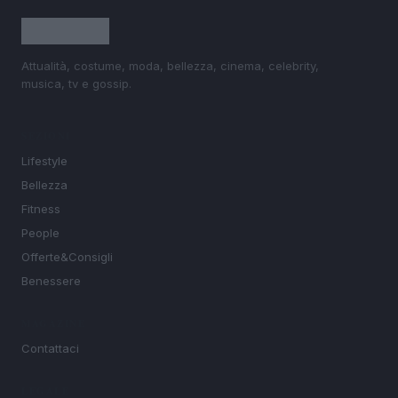
Attualità, costume, moda, bellezza, cinema, celebrity,
musica, tv e gossip.
SEZIONI
Lifestyle
Bellezza
Fitness
People
Offerte&Consigli
Benessere
MAGAZINE
Contattaci
LEGALE