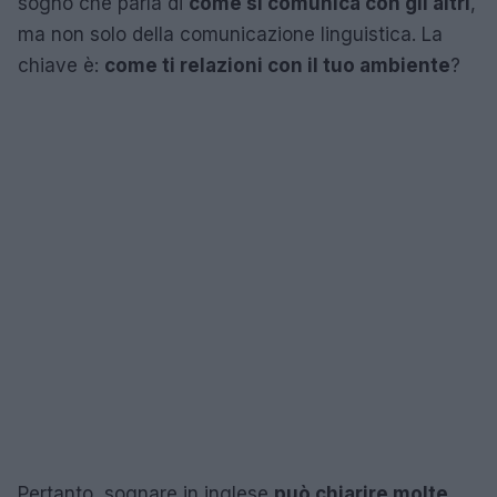
sogno che parla di
come si comunica con gli altri
,
ma non solo della comunicazione linguistica. La
chiave è:
come ti relazioni con il tuo ambiente
?
Pertanto, sognare in inglese
può chiarire molte