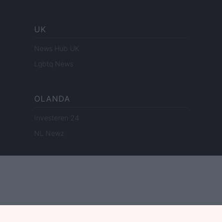
UK
News Hub UK
Lgbtq News
OLANDA
Investeren 24
NL Newz