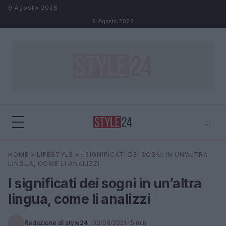
Salta al contenuto
9 Agosto 2026
9 Agosto 2026
⌕
×
⌕
HOME
»
LIFESTYLE
»
I SIGNIFICATI DEI SOGNI IN UN’ALTRA
Cerca
LINGUA, COME LI ANALIZZI
I significati dei sogni in un’altra
lingua, come li analizzi
Redazione di style24
·
06/08/2021
· 5 min