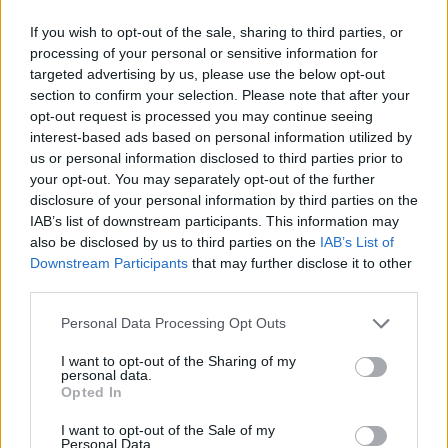
cambiare il modo in cui comunicate con
If you wish to opt-out of the sale, sharing to third parties, or
l’ambiente
, perché la comunicazione finora non
processing of your personal or sensitive information for
funziona, perché volete esprimere più cose o in un
targeted advertising by us, please use the below opt-out
altro modo, perché avete la necessità di interagire
section to confirm your selection. Please note that after your
opt-out request is processed you may continue seeing
con loro con maggiore libertà.
interest-based ads based on personal information utilized by
us or personal information disclosed to third parties prior to
+
Sognando che ti parlino in inglese e tu
your opt-out. You may separately opt-out of the further
non capisca niente
disclosure of your personal information by third parties on the
IAB’s list of downstream participants. This information may
Può trasformarsi in un incubo perché la vita intorno
also be disclosed by us to third parties on the
IAB’s List of
a te funziona in inglese e tu non capisci niente.
Downstream Participants
that may further disclose it to other
Cosa sta succedendo? Ancora una volta ti senti
third parties.
fuori posto,
non ti senti a tuo
agio. Inoltre, può
Please note that this website/app uses one or more Google
Personal Data Processing Opt Outs
essere un problema di autostima perché
ti senti
services and may gather and store information including but
not limited to your visit or usage behaviour. You may click to
I want to opt-out of the Sharing of my
incapace di capire gli altri e farti
capire. E
personal data.
grant or deny consent to Google and its third-party tags to
Opted In
ricordate sempre che in questi sogni in inglese non
use your data for below specified purposes in below Google
si parla solo di comunicazione verbale
consent section.
I want to opt-out of the Sale of my
Personal Data.