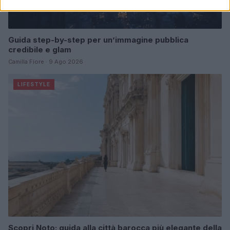
Guida step-by-step per un’immagine pubblica
credibile e glam
Camilla Fiore · 9 Ago 2026
LIFESTYLE
Scopri Noto: guida alla città barocca più elegante della