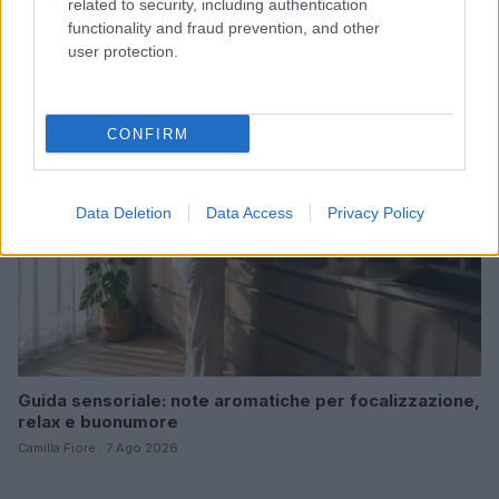
related to security, including authentication
Bard e gli eventi imperdibili in Italia
functionality and fraud prevention, and other
Cristian Castiglioni · 7 Ago 2026
user protection.
BENESSERE
CONFIRM
Data Deletion
Data Access
Privacy Policy
Guida sensoriale: note aromatiche per focalizzazione,
relax e buonumore
Camilla Fiore · 7 Ago 2026