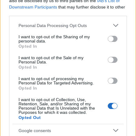
also be disclosed by us to third parties on the
IAB’s List of
Downstream Participants
that may further disclose it to other
third parties.
Please note that this website/app uses one or more Google
Personal Data Processing Opt Outs
services and may gather and store information including but
not limited to your visit or usage behaviour. You may click to
I want to opt-out of the Sharing of my
personal data.
grant or deny consent to Google and its third-party tags to
Opted In
use your data for below specified purposes in below Google
consent section.
Continua a leggere
I want to opt-out of the Sale of my
Personal Data.
Opted In
SALUTE
I want to opt-out of processing my
Personal Data for Targeted Advertising.
Opted In
I want to opt-out of Collection, Use,
Retention, Sale, and/or Sharing of my
Personal Data that Is Unrelated with the
Purposes for which it was collected.
Opted Out
Google consents