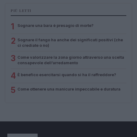
PIÙ LETTI
1
Sognare una bara è presagio di morte?
2
Sognare il fango ha anche dei significati positivi (che
ci crediate o no)
3
Come valorizzare la zona giorno attraverso una scelta
consapevole dell’arredamento
4
È benefico esercitarsi quando si ha il raffreddore?
5
Come ottenere una manicure impeccabile e duratura