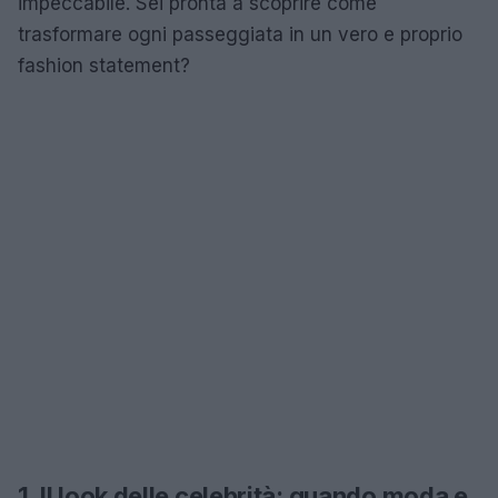
impeccabile. Sei pronta a scoprire come
trasformare ogni passeggiata in un vero e proprio
fashion statement?
1. Il look delle celebrità: quando moda e