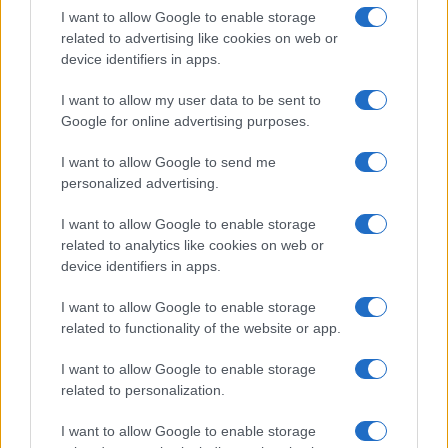
I want to allow Google to enable storage
related to advertising like cookies on web or
device identifiers in apps.
Allergia al veleno di imenotteri: come riconoscere i
sintomi e prevenire le reazioni gravi
I want to allow my user data to be sent to
Camilla Fiore · 7 Ago 2026
Google for online advertising purposes.
I want to allow Google to send me
LIFESTYLE
personalized advertising.
I want to allow Google to enable storage
related to analytics like cookies on web or
device identifiers in apps.
I want to allow Google to enable storage
related to functionality of the website or app.
I want to allow Google to enable storage
related to personalization.
I want to allow Google to enable storage
Mostre di moda 2026: Franco Moschino a Forte di