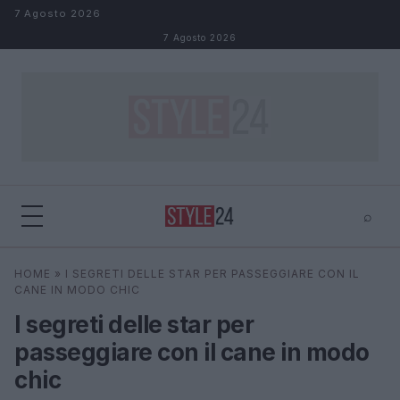
Salta al contenuto
7 Agosto 2026
7 Agosto 2026
⌕
×
⌕
HOME
»
I SEGRETI DELLE STAR PER PASSEGGIARE CON IL
Cerca
CANE IN MODO CHIC
I segreti delle star per
passeggiare con il cane in modo
chic