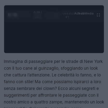
0:29 /
Ad
hub
Media
POWERED
1
/
4
1:47
BY
Immagina di passeggiare per le strade di New York
con il tuo cane al guinzaglio, sfoggiando un look
che cattura l’attenzione. Le celebrità lo fanno, e lo
fanno con stile! Ma come possiamo ispirarci a loro
senza sembrare dei clown? Ecco alcuni segreti e
suggerimenti per affrontare le passeggiate con il
nostro amico a quattro zampe, mantenendo un look