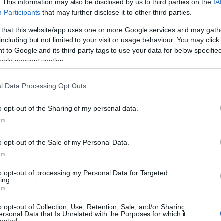
. This information may also be disclosed by us to third parties on the
IA
Participants
that may further disclose it to other third parties.
 that this website/app uses one or more Google services and may gath
including but not limited to your visit or usage behaviour. You may click 
 to Google and its third-party tags to use your data for below specifi
ogle consent section.
l Data Processing Opt Outs
o opt-out of the Sharing of my personal data.
In
ione: un’arte antica
o opt-out of the Sale of my Personal Data.
pane lievitato
si cela una tradizione millenaria.
In
 culinarie più antiche del mondo, impiegata da
to opt-out of processing my Personal Data for Targeted
onservare alimenti e migliorarne il sapore. Questo
ing.
In
zione, ma trasforma il cibo in qualcosa di
o opt-out of Collection, Use, Retention, Sale, and/or Sharing
ersonal Data that Is Unrelated with the Purposes for which it
lected.