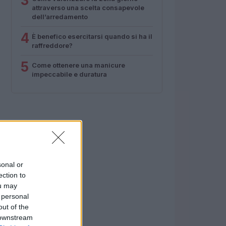
3
attraverso una scelta consapevole
dell’arredamento
4
È benefico esercitarsi quando si ha il
raffreddore?
5
Come ottenere una manicure
impeccabile e duratura
sonal or
ection to
ou may
 personal
out of the
 downstream