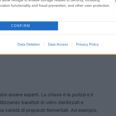
cation functionality and fraud prevention, and other user protection.
CONFIRM
Data Deletion
Data Access
Privacy Policy
ario essere esperti. La chiave è la
pulizia
e il
lizzando barattoli di vetro sterilizzati e
una varietà di preparati fermentati. Ad esempio,