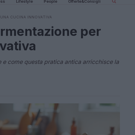
ess
Lifestyle
People
Offerte&Consigli
 UNA CUCINA INNOVATIVA
fermentazione per
vativa
e e come questa pratica antica arricchisce la