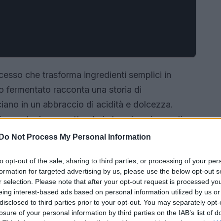
esso che trasforma ingredienti semplici in
to fermentato racconta una storia di
cciano in un abbraccio di acidità e dolcezza.
fermentazione, mettendo in luce i suoi segreti e
a.
Do Not Process My Personal Information
to opt-out of the sale, sharing to third parties, or processing of your per
formation for targeted advertising by us, please use the below opt-out s
r selection. Please note that after your opt-out request is processed y
eing interest-based ads based on personal information utilized by us or
disclosed to third parties prior to your opt-out. You may separately opt-
losure of your personal information by third parties on the IAB’s list of