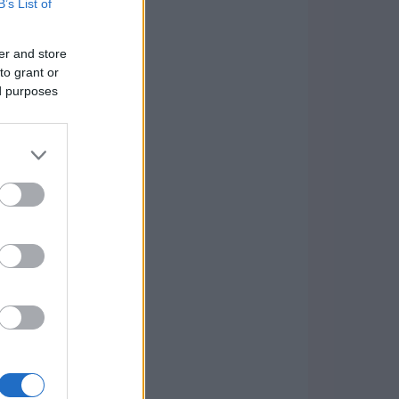
B’s List of
er and store
to grant or
ed purposes