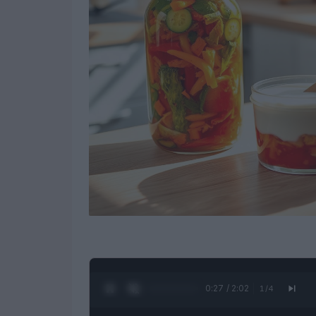
0:28 / 2:02
1
/
4