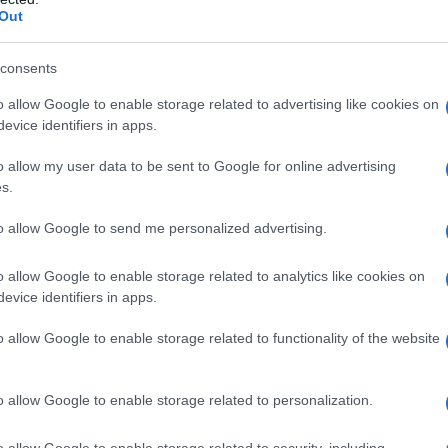
Out
ta utilizzata per creare sapori unici e complessi.
ento ricco di
umami
, o al
formaggio
francese,
consents
ia per creare una varietà infinita di aromi. Ogni
o allow Google to enable storage related to advertising like cookies on
 subire una metamorfosi attraverso la
evice identifiers in apps.
i gusto che affascinano il palato.
o allow my user data to be sent to Google for online advertising
s.
azione: come funziona
to allow Google to send me personalized advertising.
gico che coinvolge microrganismi come batteri,
o allow Google to enable storage related to analytics like cookies on
ono degli zuccheri presenti negli alimenti,
evice identifiers in apps.
ttoprodotti. Questo processo non solo preserva
o allow Google to enable storage related to functionality of the website
re
, creando una complessità che non può
radizionali.
o allow Google to enable storage related to personalization.
o allow Google to enable storage related to security, including