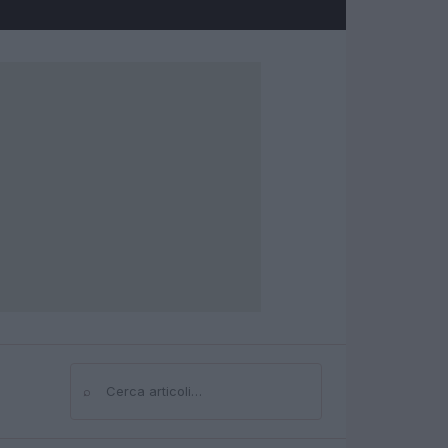
⌕
Cerca