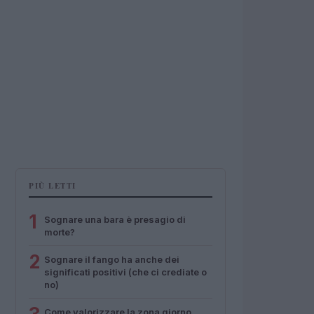
PIÙ LETTI
1
Sognare una bara è presagio di
morte?
2
Sognare il fango ha anche dei
significati positivi (che ci crediate o
no)
Come valorizzare la zona giorno