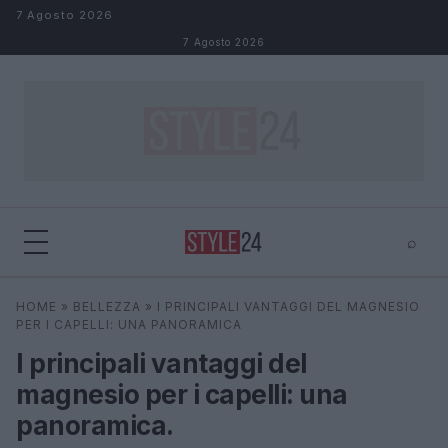
Salta al contenuto
7 Agosto 2026
7 Agosto 2026
⌕
×
⌕
HOME
»
BELLEZZA
»
I PRINCIPALI VANTAGGI DEL MAGNESIO
Cerca
PER I CAPELLI: UNA PANORAMICA
I principali vantaggi del
magnesio per i capelli: una
panoramica.