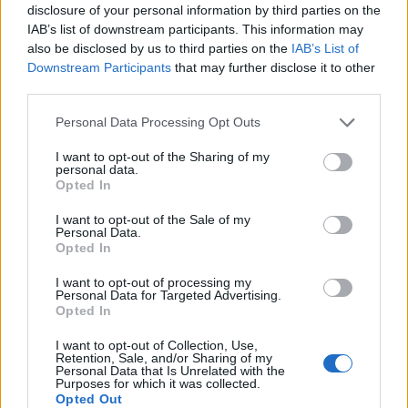
disclosure of your personal information by third parties on the
IAB’s list of downstream participants. This information may
also be disclosed by us to third parties on the
IAB’s List of
Downstream Participants
that may further disclose it to other
third parties.
Please note that this website/app uses one or more Google
Personal Data Processing Opt Outs
services and may gather and store information including but
not limited to your visit or usage behaviour. You may click to
I want to opt-out of the Sharing of my
Come ottenere labbra perfette con il metodo gym lips
personal data.
grant or deny consent to Google and its third-party tags to
Opted In
Cristian Castiglioni · 7 Ago 2026
use your data for below specified purposes in below Google
consent section.
I want to opt-out of the Sale of my
Personal Data.
BELLEZZA
Opted In
I want to opt-out of processing my
Personal Data for Targeted Advertising.
Opted In
I want to opt-out of Collection, Use,
Retention, Sale, and/or Sharing of my
Personal Data that Is Unrelated with the
Purposes for which it was collected.
Opted Out