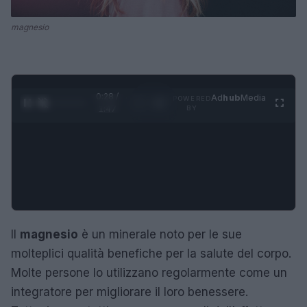
magnesio
0:28 /
Ad
hub
Media
POWERED
1
/
4
1:47
BY
Il
magnesio
è un minerale noto per le sue
molteplici qualità benefiche per la salute del corpo.
Molte persone lo utilizzano regolarmente come un
integratore per migliorare il loro benessere.