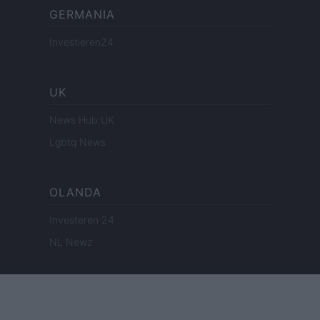
GERMANIA
Investieren24
UK
News Hub UK
Lgbtq News
OLANDA
Investeren 24
NL Newz