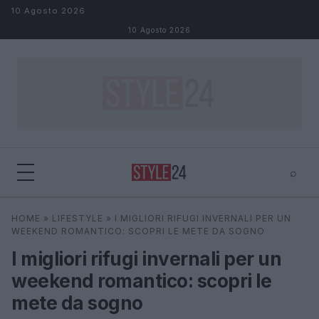
Salta al contenuto
10 Agosto 2026
10 Agosto 2026
⌕
×
⌕
HOME
»
LIFESTYLE
»
I MIGLIORI RIFUGI INVERNALI PER UN
Cerca
WEEKEND ROMANTICO: SCOPRI LE METE DA SOGNO
I migliori rifugi invernali per un
weekend romantico: scopri le
mete da sogno