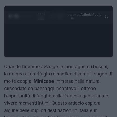
0:29 /
Ad
hub
Media
POWERED
1
/
4
2:02
BY
Quando l’inverno avvolge le montagne e i boschi,
la ricerca di un rifugio romantico diventa il sogno di
molte coppie.
Minicase
immerse nella natura,
circondate da paesaggi incantevoli, offrono
l’opportunità di fuggire dalla frenesia quotidiana e
vivere momenti intimi. Questo articolo esplora
alcune delle migliori destinazioni in Italia e in