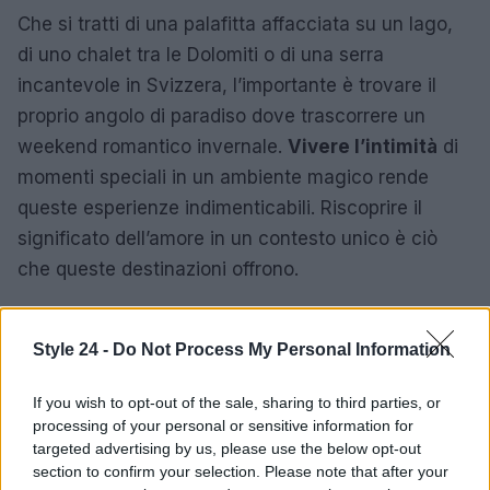
Che si tratti di una palafitta affacciata su un lago,
di uno chalet tra le Dolomiti o di una serra
incantevole in Svizzera, l’importante è trovare il
proprio angolo di paradiso dove trascorrere un
weekend romantico invernale.
Vivere l’intimità
di
momenti speciali in un ambiente magico rende
queste esperienze indimenticabili. Riscoprire il
significato dell’amore in un contesto unico è ciò
che queste destinazioni offrono.
Style 24 -
Do Not Process My Personal Information
AUTORE
Staff
If you wish to opt-out of the sale, sharing to third parties, or
processing of your personal or sensitive information for
targeted advertising by us, please use the below opt-out
section to confirm your selection. Please note that after your