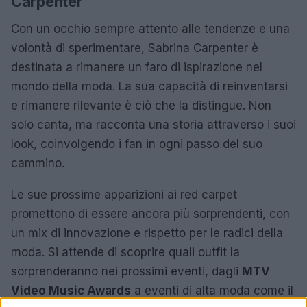
Carpenter
Con un occhio sempre attento alle tendenze e una
volontà di sperimentare, Sabrina Carpenter è
destinata a rimanere un faro di ispirazione nel
mondo della moda. La sua capacità di reinventarsi
e rimanere rilevante è ciò che la distingue. Non
solo canta, ma racconta una storia attraverso i suoi
look, coinvolgendo i fan in ogni passo del suo
cammino.
Le sue prossime apparizioni ai red carpet
promettono di essere ancora più sorprendenti, con
un mix di innovazione e rispetto per le radici della
moda. Si attende di scoprire quali outfit la
sorprenderanno nei prossimi eventi, dagli
MTV
Video Music Awards
a eventi di alta moda come il