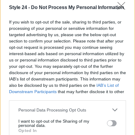
Met Gala
.
Style 24 -
Do Not Process My Personal Information
In definitiva, Sabrina Carpenter ha dimostrato che
If you wish to opt-out of the sale, sharing to third parties, or
la moda è un linguaggio potente e personale. I suoi
processing of your personal or sensitive information for
look non sono solo abiti, ma espressioni artistiche
targeted advertising by us, please use the below opt-out
che ispirano e coinvolgono.
section to confirm your selection. Please note that after your
opt-out request is processed you may continue seeing
interest-based ads based on personal information utilized by
us or personal information disclosed to third parties prior to
AUTORE
your opt-out. You may separately opt-out of the further
Staff
disclosure of your personal information by third parties on the
IAB’s list of downstream participants. This information may
also be disclosed by us to third parties on the
IAB’s List of
Downstream Participants
that may further disclose it to other
third parties.
Please note that this website/app uses one or more Google
Personal Data Processing Opt Outs
services and may gather and store information including but
not limited to your visit or usage behaviour. You may click to
I want to opt-out of the Sharing of my
personal data.
grant or deny consent to Google and its third-party tags to
Opted In
use your data for below specified purposes in below Google