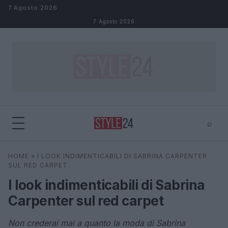
Salta al contenuto
7 Agosto 2026
7 Agosto 2026
⌕
×
⌕
HOME
»
I LOOK INDIMENTICABILI DI SABRINA CARPENTER
Cerca
SUL RED CARPET
I look indimenticabili di Sabrina
Carpenter sul red carpet
Non crederai mai a quanto la moda di Sabrina