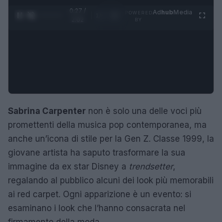
0:28 /
Ad
hub
Media
POWERED
1
/
4
2:02
BY
Sabrina Carpenter
non è solo una delle voci più
promettenti della musica pop contemporanea, ma
anche un’icona di stile per la Gen Z. Classe 1999, la
giovane artista ha saputo trasformare la sua
immagine da ex star Disney a
trendsetter
,
regalando al pubblico alcuni dei look più memorabili
ai red carpet. Ogni apparizione è un evento: si
esaminano i look che l’hanno consacrata nel
firmamento della moda.