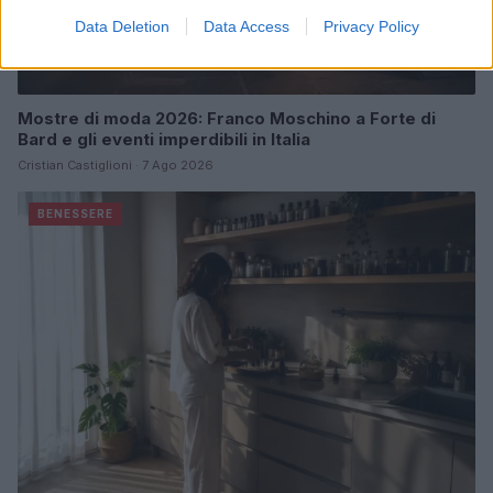
Data Deletion
Data Access
Privacy Policy
Mostre di moda 2026: Franco Moschino a Forte di
Bard e gli eventi imperdibili in Italia
Cristian Castiglioni · 7 Ago 2026
BENESSERE