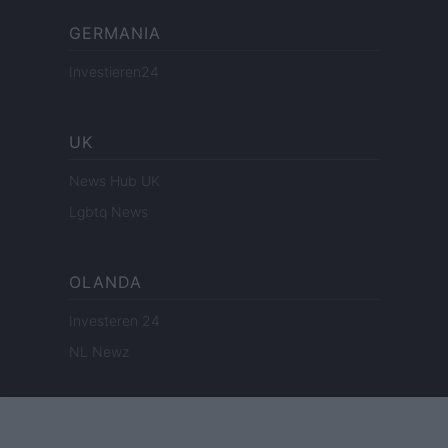
GERMANIA
Investieren24
UK
News Hub UK
Lgbtq News
OLANDA
Investeren 24
NL Newz