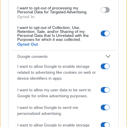
I want to opt-out of processing my
Esplorare il Giardino delle Meraviglie: piante
Personal Data for Targeted Advertising.
straordinarie e lezioni di vita
Opted In
Cristian Castiglioni · 6 Ago 2026
I want to opt-out of Collection, Use,
Retention, Sale, and/or Sharing of my
LIFESTYLE
Personal Data that Is Unrelated with the
Purposes for which it was collected.
Opted Out
Google consents
I want to allow Google to enable storage
related to advertising like cookies on web or
device identifiers in apps.
I want to allow my user data to be sent to
Google for online advertising purposes.
I want to allow Google to send me
Come abbinare i pantaloni Capri con le kitten heels:
personalized advertising.
consigli e ispirazioni
I want to allow Google to enable storage
Camilla Fiore · 6 Ago 2026