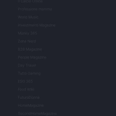
Il Calcio Online
Professione mamma
World Music
Investimenti Magazine
Money 365
Zona Nerd
B2B Magazine
People Magazine
Day Travel
Tutto Gaming
ESG 365
Food Wiki
FuturoDonna
HomeMagazine
SecondHomeMagazine