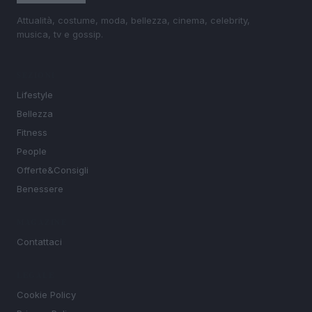
Attualità, costume, moda, bellezza, cinema, celebrity,
musica, tv e gossip.
SEZIONI
Lifestyle
Bellezza
Fitness
People
Offerte&Consigli
Benessere
MAGAZINE
Contattaci
LEGALE
Cookie Policy