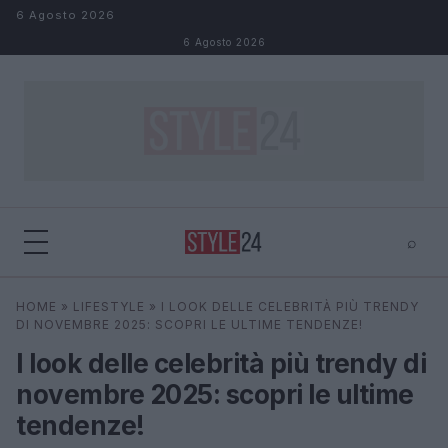
Salta al contenuto
6 Agosto 2026
6 Agosto 2026
⌕
×
⌕
HOME
»
LIFESTYLE
»
I LOOK DELLE CELEBRITÀ PIÙ TRENDY
Cerca
DI NOVEMBRE 2025: SCOPRI LE ULTIME TENDENZE!
I look delle celebrità più trendy di
novembre 2025: scopri le ultime
tendenze!