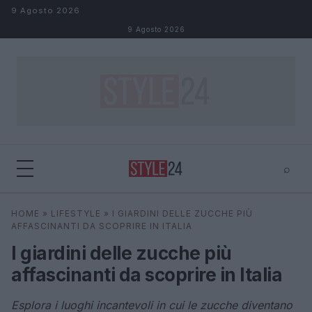
Salta al contenuto
9 Agosto 2026
9 Agosto 2026
⌕
×
⌕
HOME
»
LIFESTYLE
»
I GIARDINI DELLE ZUCCHE PIÙ
Cerca
AFFASCINANTI DA SCOPRIRE IN ITALIA
I giardini delle zucche più
affascinanti da scoprire in Italia
Esplora i luoghi incantevoli in cui le zucche diventano