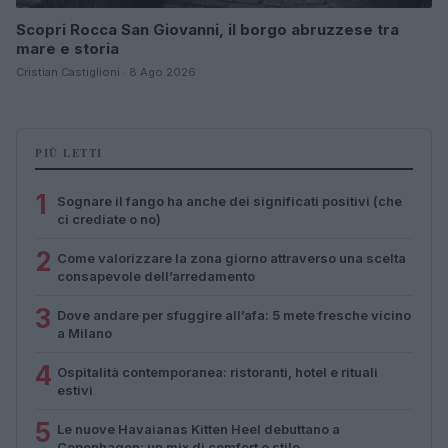
Scopri Rocca San Giovanni, il borgo abruzzese tra
mare e storia
Cristian Castiglioni · 8 Ago 2026
PIÙ LETTI
1
Sognare il fango ha anche dei significati positivi (che
ci crediate o no)
2
Come valorizzare la zona giorno attraverso una scelta
consapevole dell’arredamento
3
Dove andare per sfuggire all’afa: 5 mete fresche vicino
a Milano
4
Ospitalità contemporanea: ristoranti, hotel e rituali
estivi
5
Le nuove Havaianas Kitten Heel debuttano a
Copenhagen: un mix di comfort e stile