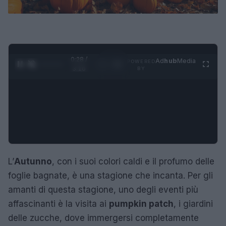
0:29 /
Ad
hub
Media
POWERED
1
/
4
3:16
BY
L’
Autunno
, con i suoi colori caldi e il profumo delle
foglie bagnate, è una stagione che incanta. Per gli
amanti di questa stagione, uno degli eventi più
affascinanti è la visita ai
pumpkin patch
, i giardini
delle zucche, dove immergersi completamente