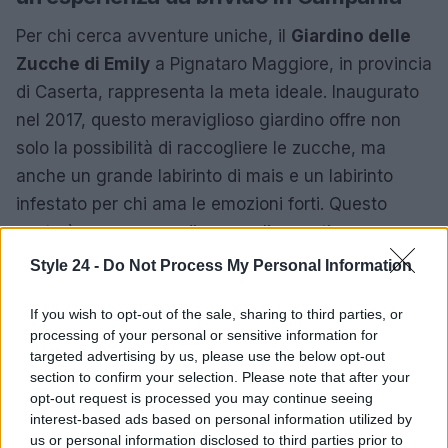
Per chi cerca avventure uniche, il
Giardino delle
Zucche di Emily
a Pignataro Maggiore, in provincia
di Caserta, rappresenta la meta ideale. Inaugurato
nel 2017, questo meraviglioso giardino offre non
solo la possibilità di raccogliere le zucche, ma
anche un grande labirinto di mais e un labirinto
infestato per chi ama le emozioni forti. Questo
posto è un vero paradiso per gli amanti
dell’autunno.
Style 24 -
Do Not Process My Personal Information
Attività per tutta la famiglia
If you wish to opt-out of the sale, sharing to third parties, or
processing of your personal or sensitive information for
Tra aree fotografiche decorate in stile americano e
targeted advertising by us, please use the below opt-out
numerose zucche da intagliare e dipingere, ogni
section to confirm your selection. Please note that after your
visita si trasforma in un’avventura memorabile. I
opt-out request is processed you may continue seeing
interest-based ads based on personal information utilized by
bambini possono divertirsi in libertà, rendendo il
us or personal information disclosed to third parties prior to