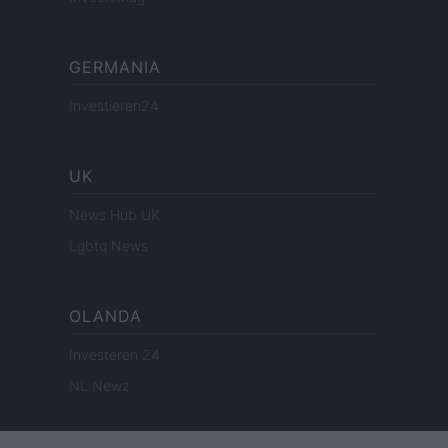
GERMANIA
Investieren24
UK
News Hub UK
Lgbtq News
OLANDA
Investeren 24
NL Newz