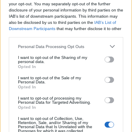
giardino un luogo perfetto per le famiglie.
your opt-out. You may separately opt-out of the further
disclosure of your personal information by third parties on the
Di seguito, si presentano alcuni dei migliori giardini
IAB’s list of downstream participants. This information may
also be disclosed by us to third parties on the
IAB’s List of
di zucche sparsi per il paese, dove è possibile
Downstream Participants
that may further disclose it to other
raccogliere, intagliare e dipingere zucche, mentre
third parties.
si gode l’essenza di questa meravigliosa stagione.0
Please note that this website/app uses one or more Google
Personal Data Processing Opt Outs
services and may gather and store information including but
not limited to your visit or usage behaviour. You may click to
I want to opt-out of the Sharing of my
personal data.
grant or deny consent to Google and its third-party tags to
AUTORE
Opted In
use your data for below specified purposes in below Google
Staff
consent section.
I want to opt-out of the Sale of my
Personal Data.
Opted In
I want to opt-out of processing my
Personal Data for Targeted Advertising.
Opted In
I want to opt-out of Collection, Use,
Retention, Sale, and/or Sharing of my
Personal Data that Is Unrelated with the
Purposes for which it was collected.