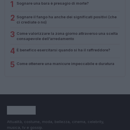
1
Sognare una bara è presagio di morte?
2
Sognare il fango ha anche dei significati positivi (che
ci crediate o no)
3
Come valorizzare la zona giorno attraverso una scelta
consapevole dell’arredamento
4
È benefico esercitarsi quando si ha il raffreddore?
5
Come ottenere una manicure impeccabile e duratura
Attualità, costume, moda, bellezza, cinema, celebrity,
musica, tv e gossip.