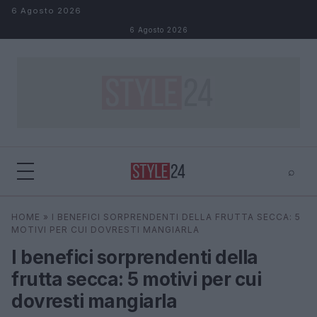
Salta al contenuto
6 Agosto 2026
6 Agosto 2026
⌕
×
⌕
HOME
»
I BENEFICI SORPRENDENTI DELLA FRUTTA SECCA: 5
Cerca
MOTIVI PER CUI DOVRESTI MANGIARLA
I benefici sorprendenti della
frutta secca: 5 motivi per cui
dovresti mangiarla