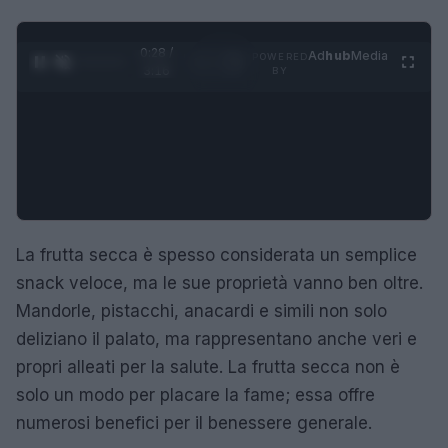
0:29 /
Ad
hub
Media
POWERED
1
/
4
3:16
BY
La frutta secca è spesso considerata un semplice
snack veloce, ma le sue proprietà vanno ben oltre.
Mandorle, pistacchi, anacardi e simili non solo
deliziano il palato, ma rappresentano anche veri e
propri alleati per la salute. La frutta secca non è
solo un modo per placare la fame; essa offre
numerosi benefici per il benessere generale.